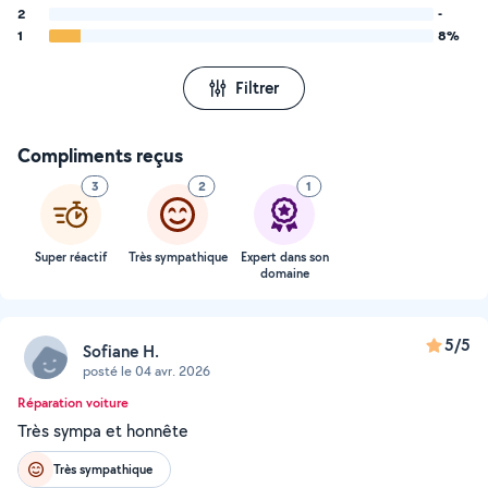
2
-
1
8%
Filtrer
Compliments reçus
3
2
1
Super réactif
Très sympathique
Expert dans son
domaine
5/5
Sofiane H.
posté le 04 avr. 2026
Réparation voiture
Très sympa et honnête
Très sympathique