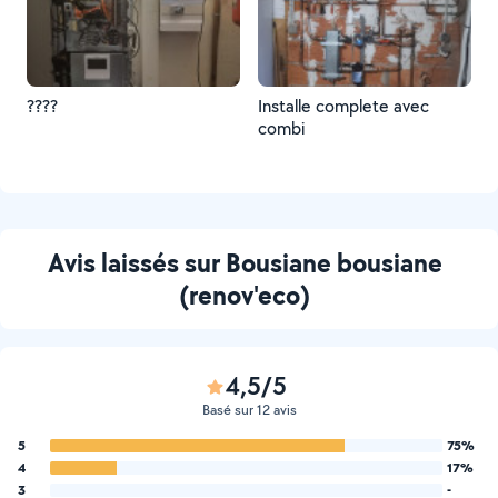
????
Installe complete avec
combi
Avis laissés sur Bousiane bousiane
(renov'eco)
4,5/5
Basé sur 12 avis
5
75%
4
17%
3
-