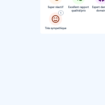
Super réactif
Excellent rapport
Expert dan
qualité/prix
domai
1
Très sympathique