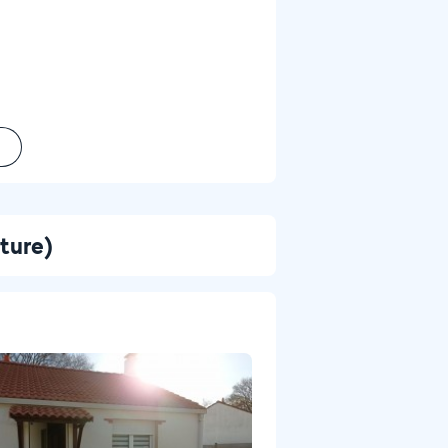
nture)