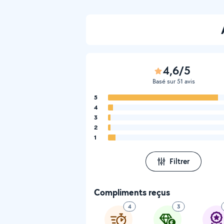
4,6/5
Basé sur 51 avis
5
4
3
2
1
Filtrer
Compliments reçus
4
3