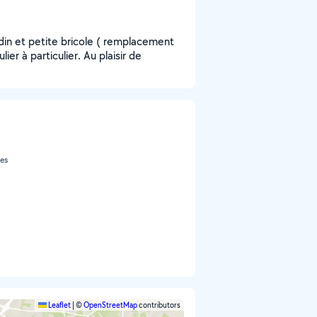
din et petite bricole ( remplacement
lier à particulier. Au plaisir de
res
Leaflet
|
©
OpenStreetMap
contributors