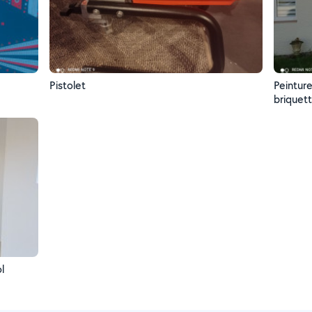
Pistolet
Peintur
briquet
l