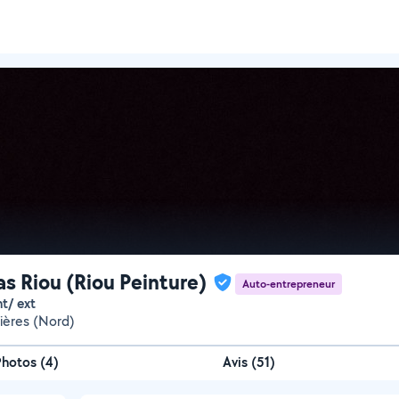
as Riou (Riou Peinture)
Auto-entrepreneur
nt/ ext
nières (Nord)
Photos
(
4
)
Avis (51)