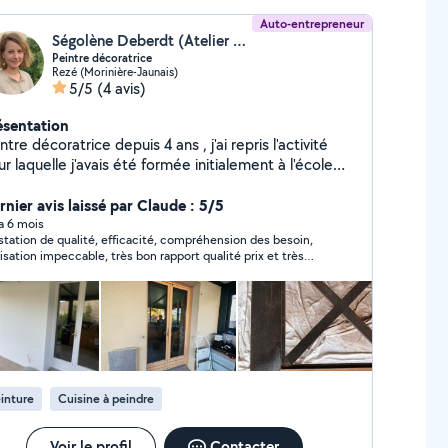
Auto-entrepreneur
Ségolène Deberdt (Atelier Murmur)
Peintre décoratrice
Rezé (Morinière-Jaunais)
5/5
(4 avis)
ésentation
ntre décoratrice depuis 4 ans , j'ai repris l'activité
r laquelle j'avais été formée initialement à l'école
rs dec de Nantes. Je propose mes services de
nture intérieure, réalisation d'enduits décoratifs,
rnier avis laissé par Claude : 5/5
esques murales et relooking de meubles. J'anime en
 a 6 mois
station de qualité, efficacité, compréhension des besoin,
allèle de cette activité des formations peinture,
lisation impeccable, très bon rapport qualité prix et très
se de papier peint et relooking de meubles chez
éable en plus !
oy Merlin, enseigne dans laquelle j'ai exercé pendant
 ans le métier de conseillère en décoration. Mon
ectif est de réaliser un intérieur qui vous ressemble
 dans lequel vous vous sentez bien.
inture
Cuisine à peindre
Voir le profil
Contacter