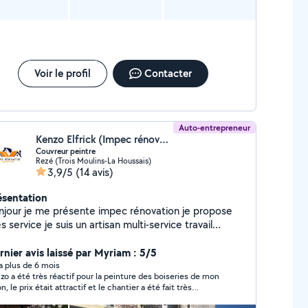
Voir le profil
Contacter
Auto-entrepreneur
Kenzo Elfrick (Impec rénovation)
Couvreur peintre
Rezé (Trois Moulins-La Houssais)
3,9/5
(14 avis)
ésentation
njour je me présente impec rénovation je propose
 service je suis un artisan multi-service travail
gné et de qualité à prix très raisonnable Site web
énovation Vérification de toiture gratuit
rnier avis laissé par Myriam : 5/5
age toitures Nettoyage façade Nettoyage
y a plus de 6 mois
zo a été très réactif pour la peinture des boiseries de mon
et Nettoyage dallage Nettoyage
n, le prix était attractif et le chantier a été fait très
ement anti mouse traitement hydrofuge
prement. Il est également souple et à l'écoute (a pu ajuster
ssage de toiture traitement de charpente