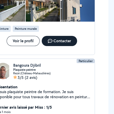
prestation ce qui nécessitait l'achat et la pause d'un produit
ose de gouttière Etanchéité de toiture
plémentaire). Je referai appel à ce professionnel.
 charpente Zinguerie Maçonnerie Ravalement
nture toiture taille de haie abattage
e de pelouse enlèvement
D'encombrement pose de clôture ect autres
inture
Peinture murale
Voir le profil
Contacter
Particulier
Bangoura Djibril
Plaquiste peintre
Rezé (Château-Mahaudières)
3/5
(2 avis)
ésentation
suis plaquiste peintre de formation. Je suis
sponible pour tous travaux de rénovation en peinture,
co, bandes, sol, etc.
nier avis laissé par Miss : 1/5
 a 1 mois