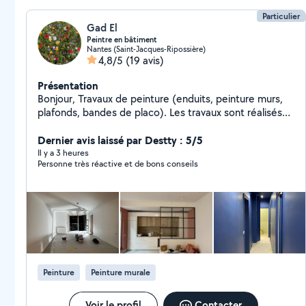
Particulier
Gad El
Peintre en bâtiment
Nantes (Saint-Jacques-Ripossière)
4,8/5
(19 avis)
Présentation
Bonjour, Travaux de peinture (enduits, peinture murs,
plafonds, bandes de placo). Les travaux sont réalisés
par moi même, peintre en bâtiment depuis 23 ans. Je
suis disponible facilement les weekends et la semaine
Dernier avis laissé par Destty : 5/5
en fin de journée.
Il y a 3 heures
Personne très réactive et de bons conseils
Peinture
Peinture murale
Voir le profil
Contacter