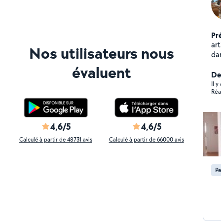
Pr
arti
Nos utilisateurs nous
da
enduit intérieur et exté
évaluent
papie
De
pvc ,c
Il y
Réa
finition et autre ...
autonome ,des
co
4,6/5
4,6/5
Calculé à partir de 48731 avis
Calculé à partir de 66000 avis
Pe