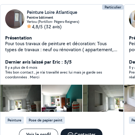
Particulier
Peinture Loire Atlantique
Peintre bâtiment
Vertou (Portillon- Pégers-Reigners)
4,8/5
(32 avis)
Présentation
Pr
Pour tous travaux de peinture et décoration: Tous
Pei
types de travaux : neuf ou rénovation ( appartement,
pou
maison, locaux). Peinture ( mat, satinée, laque...)
Mu
intérieure extérieure. Enduit partiel ou total sur murs et
Dernier avis laissé par Eric : 5/5
pei
De
plafonds. Travail propre et bien fini avec des prix
fr
Il y a plus de 6 mois
Il y
Très bon contact , je n’ai travaillé avec lui mais je garde ses
Pre
raisonnables.
par
coordonnées . Merci
réa
po
agr
Ler
15
obj
et
Peinture
Pose de papier peint
Pe
Voir le profil
Contacter