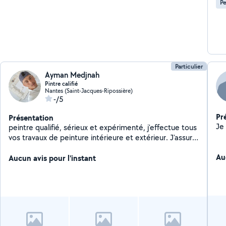
Pe
Particulier
Ayman Medjnah
Pintre califié
Nantes (Saint-Jacques-Ripossière)
-/5
Pr
Présentation
peintre qualifié, sérieux et expérimenté, j'effectue tous
vos travaux de peinture intérieure et extérieur. J'assure
la préparation des supports, l'application de peinture,
Au
des ennuis et définitions. Avec soin et dans le respect
Aucun avis pour l'instant
des délais. J'interviens également pour vos travaux de
rénovation afin de redonner un aspect 9 à votre
logement. De vie gratuit.