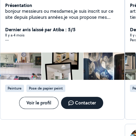
Présentation
Pr
bonjour messieurs ou mesdames,je suis inscrit sur ce
art
site depuis plusieurs années.je vous propose mes
tie
services pour vos travaux de peintures, papier peint,
la 
déménagement et manutentions diverses.j'ai une
Dernier avis laissé par Atiba : 5/5
De
expérience de 5 ans dans la peinture et je travaille sur
Il y a 4 mois
Il 
---
Per
allo voisin depuis une petite dizaine d'années.je donne
toujours le meilleurs dans mes missions au plaisir de
vous rendre service.je suis dispo la semaine a partir de
14 h ou le weekend toute la journée cdt a bientôt
j'espère.
Peinture
Pose de papier peint
Pe
Voir le profil
Contacter