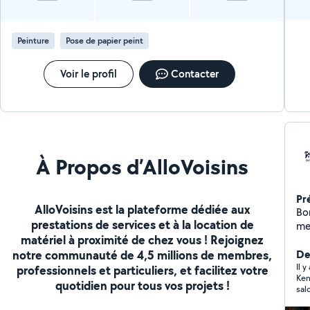
Peinture
Pose de papier peint
Voir le profil
Contacter
À Propos d’AlloVoisins
Pr
AlloVoisins est la plateforme dédiée aux
Bo
prestations de services et à la location de
mes
matériel à proximité de chez vous ! Rejoignez
soi
notre communauté de 4,5 millions de membres,
impec r
De
Nettoy
Il 
professionnels et particuliers, et facilitez votre
Ken
pignon Nettoyage mur
quotidien pour tous vos projets !
salo
gouttière Trait
pro
démou