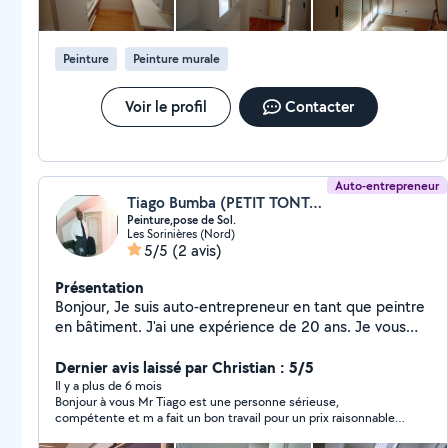
Peinture
Peinture murale
Voir le profil
Contacter
Auto-entrepreneur
Tiago Bumba (PETIT TONTON)
Peinture,pose de Sol.
Les Sorinières (Nord)
5/5
(2 avis)
Présentation
Bonjour, Je suis auto-entrepreneur en tant que peintre
en bâtiment. J'ai une expérience de 20 ans. Je vous
propose mes services pour tous travaux de:Peinture,
pose de toile de verre, Tapisserie,enduit ponçage.
Dernier avis laissé par Christian : 5/5
Pose du sol/PVC, revêtement lino, tout type de
Il y a plus de 6 mois
Bonjour à vous Mr Tiago est une personne sérieuse,
parquet, plaquiste...
compétente et m a fait un bon travail pour un prix raisonnable
Je vais le reprendre pour d autres travaux Grand merci Christian