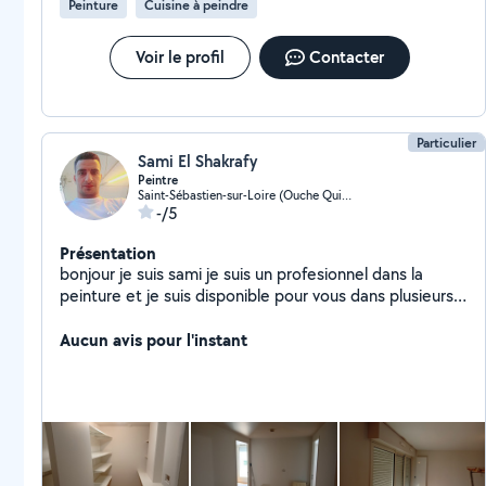
Peinture
Cuisine à peindre
Voir le profil
Contacter
Particulier
Sami El Shakrafy
Peintre
Saint-Sébastien-sur-Loire (Ouche Quinet)
-/5
Présentation
bonjour je suis sami je suis un profesionnel dans la
peinture et je suis disponible pour vous dans plusieurs
tache et traveaux ravi de repondre a vos besoin a tout
moment merci
Aucun avis pour l'instant