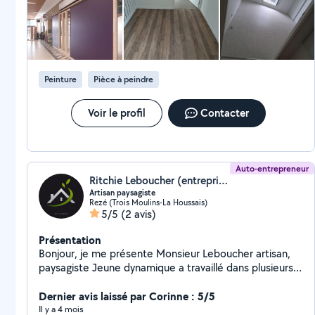
André
Peinture
Pièce à peindre
Voir le profil
Contacter
Auto-entrepreneur
Ritchie Leboucher (entreprise RL)
Artisan paysagiste
Rezé (Trois Moulins-La Houssais)
5/5
(2 avis)
Présentation
Bonjour, je me présente Monsieur Leboucher artisan,
paysagiste Jeune dynamique a travaillé dans plusieurs
domaines aime le travail efficace et bien fait je
propose mes services Service paysagiste Étêtage,
Dernier avis laissé par Corinne : 5/5
abattage, élagage Création de haie et de pelouse
Il y a 4 mois