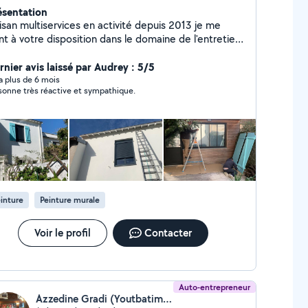
ésentation
isan multiservices en activité depuis 2013 je me
nt à votre disposition dans le domaine de l'entretient
rénovation de votre habitat ainsi que les entretiens
rnier avis laissé par Audrey : 5/5
d'espace vert en tout genres O675392795
y a plus de 6 mois
sonne très réactive et sympathique.
inture
Peinture murale
Voir le profil
Contacter
Auto-entrepreneur
Azzedine Gradi (Youtbatimen)