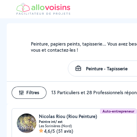
Peinture, papiers peints, tapisserie... Vous avez be
vous et contactez-les !
Filtres
13 Particuliers et 28 Professionnels répo
Auto-entrepreneur
Nicolas Riou (Riou Peinture)
Peintre int/ ext
Les Sorinières (Nord)
4,6/5
(51 avis)