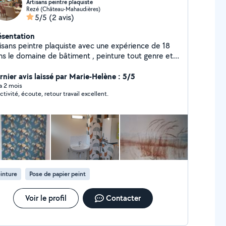
Artisans peintre plaquiste
Rezé (Château-Mahaudières)
5/5
(2 avis)
ésentation
sans peintre plaquiste avec une expérience de 18
ns le domaine de bâtiment , peinture tout genre et
rieur , pose de toile de verre et
r peint ,pose de sole ,moquette , lino ou lame de
rnier avis laissé par Marie-Helène : 5/5
arrelageet pose de plaquo murs et plafond avec
 a 2 mois
ctivité, écoute, retour travail excellent.
 travail bien soigner propre et
 devis raisonnable et gratuit .bien
rdialement youtbatiment
inture
Pose de papier peint
Voir le profil
Contacter