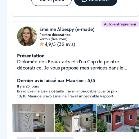
Auto-entrepreneur
Emeline Albespy (e-made)
Peintre décoratrice
Vertou (Beautour)
4,9/5
(32 avis)
Présentation
Diplômée des Beaux-arts et d'un Cap de peintre
décoratrice. Je vous propose mes services dans le
neuf comme dans la rénovation : en peinture, pose de
revêtements murales et de sols, enduits décoratifs
Dernier avis laissé par Maurice : 5/5
mais également en conseils pour la décoration
Il y a 23 jours
Bravo Éveline Devis détaillé Travail impeccable Qualité prix
(coaching, shopping-list, planche d'ambiance...). Mon
10/10 Maurice Bravo Émeline Travail impeccable Rapport
abonnement actuel AlloVoisins me permet de
qualité prix 10/10 Merci à vous Maurice
répondre uniquement aux demandes de personnes
domiciliés dans les 50kms autour de chez moi.