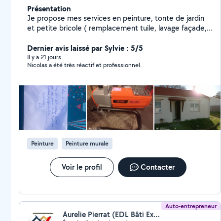
Présentation
Je propose mes services en peinture, tonte de jardin
et petite bricole ( remplacement tuile, lavage façade,
traitement toiture... De particulier à particulier. Au
plaisir de travailler pour vous.
Dernier avis laissé par Sylvie : 5/5
Il y a 21 jours
Nicolas a été très réactif et professionnel.
Peinture
Peinture murale
Voir le profil
Contacter
Auto-entrepreneur
Aurelie Pierrat (EDL Bâti Expertise)