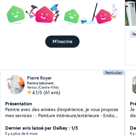
la 
Couverture P
sup
Pose de
de façade pei
Élagage tont
Pe
M'inscrire
Particulier
Pierre Royer
Peintre bâtiment
Vertou (Centre-Ville)
4,1/5
(61 avis)
Présentation
Pr
Peintre avec des années d'expérience, je vous propose
Je 
mes services : - Peinture intérieure/extérieure - Enduit,
di
ratissage, rénovation de murs - Nettoyage
pla
façades/toitures - Sols
Dernier avis laissé par Dalkey : 1/5
Der
Il y a plus de 6 mois
Il y