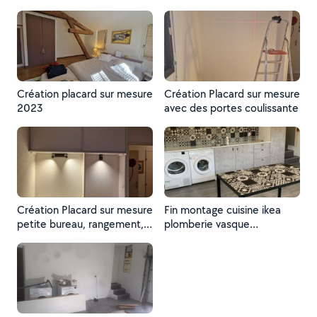
mesure
Création placard sur mesure
Création Placard sur mesure
2023
avec des portes coulissante
Création Placard sur mesure
Fin montage cuisine ikea
petite bureau, rangement,
plomberie vasque
avec des portes coulissante
branchement machine à
laver et sèche linge
carrelage mur et petite
table