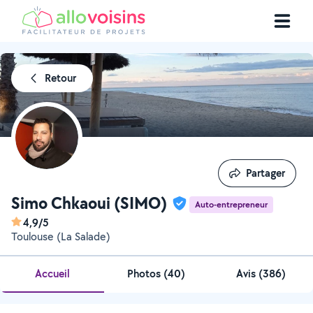
Retour
Partager
Partager
Simo Chkaoui (SIMO)
Auto-entrepreneur
4,9/5
Toulouse (La Salade)
Accueil
Photos
(
40
)
Avis (386)