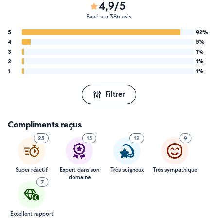
4,9/5
Basé sur 386 avis
5
92%
4
5%
3
1%
2
1%
1
1%
Filtrer
Compliments reçus
25
15
12
9
Super réactif
Expert dans son
Très soigneux
Très sympathique
domaine
7
Excellent rapport