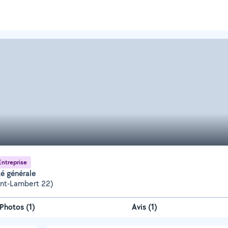
Entreprise
ité générale
aint-Lambert 22)
Photos
(
1
)
Avis (1)