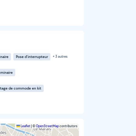
naire
Pose d'interrupteur
+ 3 autres
uminaire
tage de commode en kit
Leaflet
|
©
OpenStreetMap
contributors