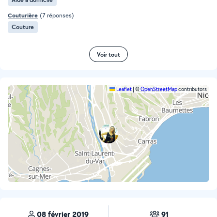
Couturière
(7 réponses)
Couture
Voir tout
Leaflet
|
©
OpenStreetMap
contributors
08 février 2019
91