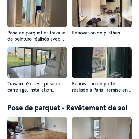
blanche pour un rendu
lumineux et moderne, avec
des angles nets et une
surface uniforme.
Pose de parquet et travaux
Rénovation de plinthes
de peinture réalisés avec
soin : finitions propres et
rendu moderne et
harmonieux.
Travaux réalisés : pose de
Rénovation de porte
carrelage, installation
réalisée à Paris : remise en
électrique et création de
état, finitions soignées et
faux plafond. Résultat
résultat élégant.
Pose de parquet - Revêtement de sol
propre, moderne et soigné.