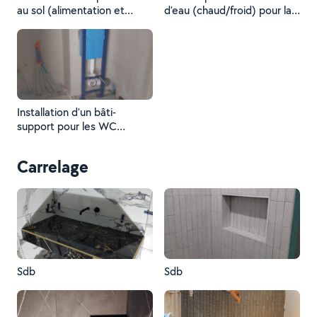
au sol (alimentation et
d’eau (chaud/froid) pour la
évacuations).
plomberie.
Installation d’un bâti-
support pour les WC
suspendus avec cloison en
placo.
Carrelage
Sdb
Sdb