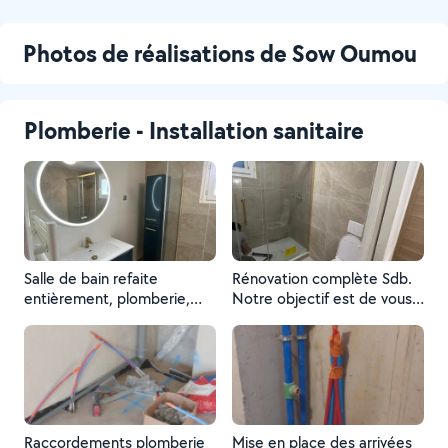
Photos de réalisations de Sow Oumou
Plomberie - Installation sanitaire
Salle de bain refaite
Rénovation complète Sdb.
entièrement, plomberie,
Notre objectif est de vous
électricité, carrelage, placo,
livrer une salle de bain clé
montage de meuble et
en main.
peinture
Raccordements plomberie
Mise en place des arrivées