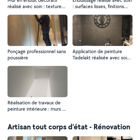
Mur en enduit décoratif
Enduissage réalisé avec soin
réalisé avec soin : texture
: surfaces lisses, finitions
élégante et finitions
propres et rendu
soignées pour un rendu
impeccable.
unique et moderne.
Ponçage professionnel sans
Application de peinture
poussière
Tadelakt réalisée avec soin :
technique artisanale offrant
un rendu lisse, minéral et
élégant. Finition hydrofuge
idéale pour pièces humides,
assurant un résultat
esthétique, résistant et
durable.
Réalisation de travaux de
peinture intérieure : murs et
plafond entièrement
rénovés avec une finition
Artisan tout corps d'état - Rénovation
propre et soignée.
Application d’une peinture