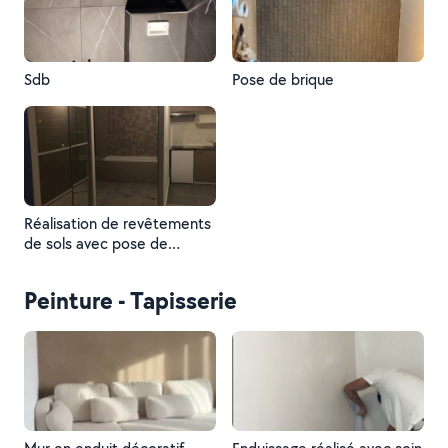
Sdb
Pose de brique
Réalisation de revêtements
de sols avec pose de
carrelage et parquet : travail
précis, alignement soigné et
Peinture - Tapisserie
finitions impeccables.
Adaptation aux contraintes
du chantier pour un rendu
esthétique, durable et
harmonieux.