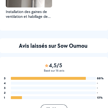
Installation des gaines de
ventilation et habillage des
coffrages.
Avis laissés sur Sow Oumou
4,5/5
Basé sur 16 avis
5
88%
4
-
3
-
2
-
1
13%