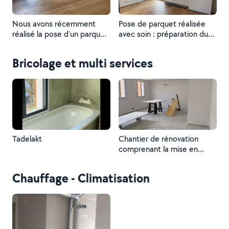
Nous avons récemment
Pose de parquet réalisée
réalisé la pose d’un parquet,
avec soin : préparation du
apportant une touche
support, découpe précise
chaleureuse et élégante à
des lames et pose soignée
Bricolage et multi services
l’espace..
pour un alignement parfait.
Finitions propres
garantissant un rendu
esthétique, chaleureux et
durable.
Tadelakt
Chantier de rénovation
comprenant la mise en
œuvre d’enduits, travaux de
peinture intérieure, pose de
Chauffage - Climatisation
revêtements de sol ainsi
que la rénovation et/ou
remplacement des
huisseries.