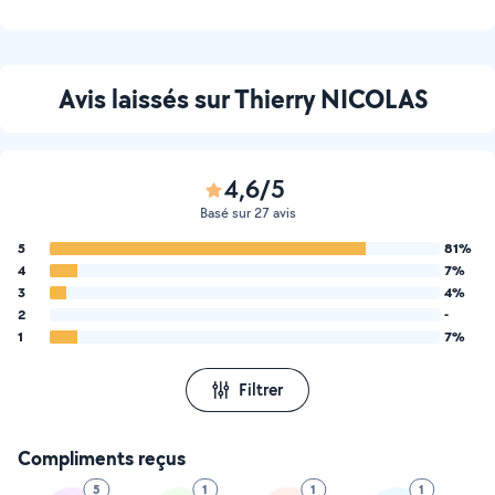
Avis laissés sur Thierry NICOLAS
4,6/5
Basé sur 27 avis
5
81%
4
7%
3
4%
2
-
1
7%
Filtrer
Compliments reçus
5
1
1
1