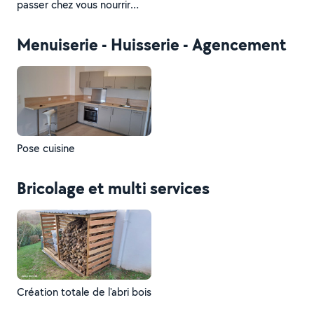
passer chez vous nourrir
votre chat et rester
quelques heures avec lui. je
Menuiserie - Huisserie - Agencement
ne garde malheureusement
pas de chien, mon chat ne
supporterait pas.
Pose cuisine
Bricolage et multi services
Création totale de l'abri bois