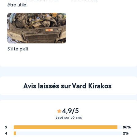
être utile.
S'il te plaît
Avis laissés sur Vard Kirakos
4,9/5
Basé sur 56 avis
5
96%
4
2%