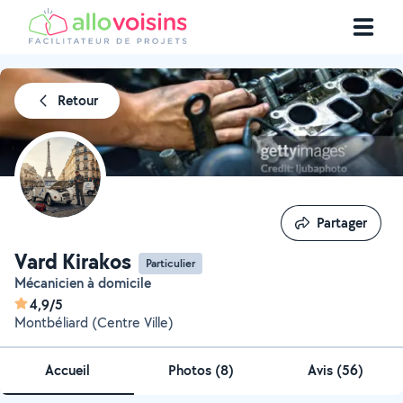
Retour
Partager
Partager
Vard Kirakos
Particulier
Mécanicien à domicile
4,9/5
Montbéliard (Centre Ville)
Accueil
Photos
(
8
)
Avis (56)