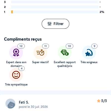
3
-
2
-
1
2%
Filtrer
Compliments reçus
12
11
10
9
Expert dans son
Super réactif
Excellent rapport
Très soigneux
domaine
qualité/prix
4
Très sympathique
5/5
Fati S.
posté le 30 juil. 2026