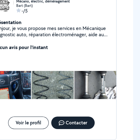
Mécano, électric, déménagement
Bart (Bart)
-/5
ésentation
njour, je vous propose mes services en Mécanique
gnostic auto, réparation électroménager, aide au
ement, polyvalent, n'hésitez pas à me
cun avis pour l'instant
contacter Cordialement
Voir le profil
Contacter