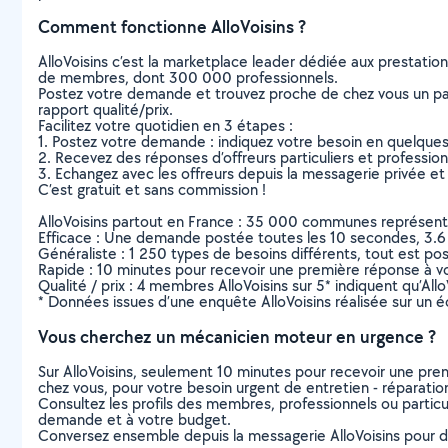
Comment fonctionne AlloVoisins ?
AlloVoisins c’est la marketplace leader dédiée aux prestatio
de membres, dont 300 000 professionnels.
Postez votre demande et trouvez proche de chez vous un parti
rapport qualité/prix.
Facilitez votre quotidien en 3 étapes :
1. Postez votre demande : indiquez votre besoin en quelque
2. Recevez des réponses d’offreurs particuliers et professio
3. Echangez avec les offreurs depuis la messagerie privée et 
C’est gratuit et sans commission !
AlloVoisins partout en France : 35 000 communes représentées 
Efficace : Une demande postée toutes les 10 secondes, 3.6
Généraliste : 1 250 types de besoins différents, tout est poss
Rapide : 10 minutes pour recevoir une première réponse à 
Qualité / prix : 4 membres AlloVoisins sur 5* indiquent qu’All
* Données issues d’une enquête AlloVoisins réalisée sur un é
Vous cherchez un mécanicien moteur en urgence ?
Sur AlloVoisins, seulement 10 minutes pour recevoir une p
chez vous, pour votre besoin urgent de entretien - réparatio
Consultez les profils des membres, professionnels ou particuli
demande et à votre budget.
Conversez ensemble depuis la messagerie AlloVoisins pour de