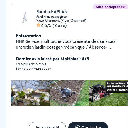
Auto-entrepreneur
Rambo KAPLAN
Jardinier, paysagiste
Vieux-Charmont (Vieux-Charmont)
4,5/5
(2 avis)
Présentation
HHK Service multitâche vous présente des services
entretien jardin-potager-mécanique / Absence-
Vacances me déplaçant dans un rayon de 10km autour
de Vieux-Charmont. Vous aimeriez trouver une
Dernier avis laissé par Matthias : 5/5
personne qui puisse prendre soin de votre jardin-
Il y a plus de 6 mois
Bonne communication
potager, ainsi que de votre basse-cour durant un week-
end, vos vacances, où bien pour vous seconder dans
l'effort de l'entretien quotidien ( tonte, arrosage, taille
de vos fleurs ,contrôle mécanique, nettoyage et petit
bricolage ) laissez-moi un message pour vous rappeler,
merci.
Voir le profil
Contacter