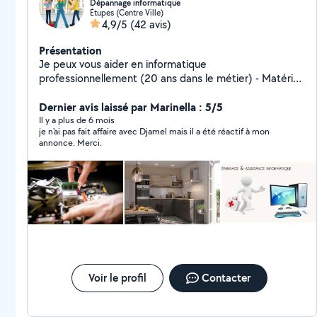
Dépannage informatique
Étupes (Centre Ville)
4,9/5
(42 avis)
Présentation
Je peux vous aider en informatique
professionnellement (20 ans dans le métier) - Matériel,
Système, Logiciel (PC, MAC, IMPRIMANTE, RESEAU) -
Caméra de surveillance Je peux aussi vous aider dans
Dernier avis laissé par Marinella : 5/5
tout autre service - Montage et démontage tout type
Il y a plus de 6 mois
je n'ai pas fait affaire avec Djamel mais il a été réactif à mon
de meuble - Installation cuisine équipée sur mesure
annonce. Merci.
Voir le profil
Contacter