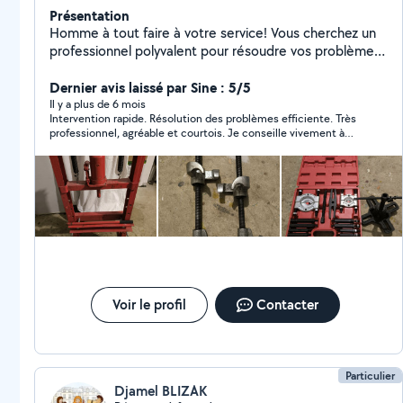
Présentation
Homme à tout faire à votre service! Vous cherchez un
professionnel polyvalent pour résoudre vos problèmes
de bricolage, d'électricité, de plomberie ou de
jardinage? Ne cherchez plus! Je propose une gamme
Dernier avis laissé par Sine : 5/5
de services comprenant : Électricité Plomberie
Il y a plus de 6 mois
Intervention rapide. Résolution des problèmes efficiente. Très
Réparation d'électroménager (hors garantie)
professionnel, agréable et courtois. Je conseille vivement à
Réparation de tondeuse à gazon Petites tâches
tous ses services.
mécaniques Mon objectif est de vous offrir des
solutions pratiques et efficaces pour toutes vos
besoins en matière de bricolage et de jardinage. Votre
satisfaction est ma priorité!
Voir le profil
Contacter
Particulier
Djamel BLIZAK