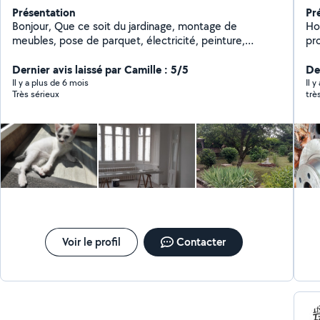
Présentation
Pr
Bonjour, Que ce soit du jardinage, montage de
Ho
meubles, pose de parquet, électricité, peinture,
pr
tapisserie, ou autres, n'hésitez pas à me demander ! Je
re
suis en train en même temps de rénover ma maison
Dernier avis laissé par Camille : 5/5
dis
Der
niveau placo et électricité, tout comme peinture et
pl
Il y a plus de 6 mois
Il 
Très sérieux
trè
papiers peints !
n'
Voir le profil
Contacter