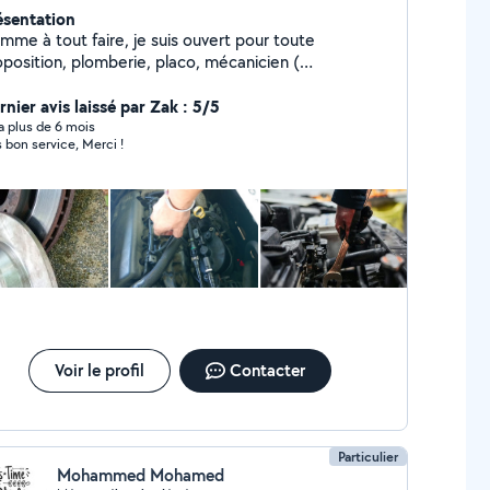
ésentation
mme à tout faire, je suis ouvert pour toute
oposition, plomberie, placo, mécanicien (
mplacement plaquettes et disques de frein, courroie
tribution, rotules, cardan vidange...), peinture,
nier avis laissé par Zak : 5/5
ombier, petit bricolage, montage de meubles...
y a plus de 6 mois
s bon service, Merci !
hésitez pas à me contacter, je suis a Montbéliard
Voir le profil
Contacter
Particulier
Mohammed Mohamed