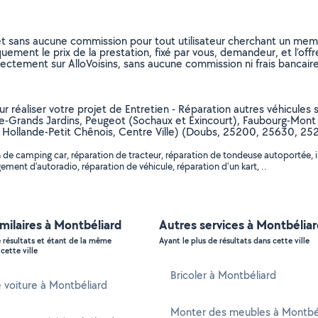
et sans aucune commission pour tout utilisateur cherchant un membre
uement le prix de la prestation, fixé par vous, demandeur, et l’offr
rectement sur AlloVoisins, sans aucune commission ni frais bancaire
r réaliser votre projet de Entretien - Réparation autres véhicules su
ie-Grands Jardins, Peugeot (Sochaux et Exincourt), Faubourg-Mont 
te Hollande-Petit Chênois, Centre Ville) (Doubs, 25200, 25630, 2
 de camping car, réparation de tracteur, réparation de tondeuse autoportée, i
ment d'autoradio, réparation de véhicule, réparation d'un kart, ..
imilaires à Montbéliard
Autres services à Montbéliar
e résultats et étant de la même
Ayant le plus de résultats dans cette ville
cette ville
Bricoler à Montbéliard
 voiture à Montbéliard
Monter des meubles à Montbé