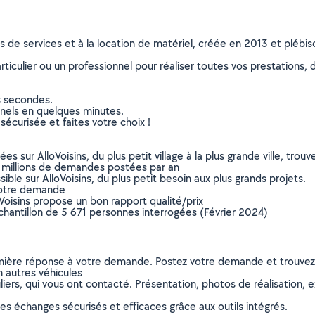
ns de services et à la location de matériel, créée en 2013 et plébi
culier ou un professionnel pour réaliser toutes vos prestations, d
s secondes.
nnels en quelques minutes.
sécurisée et faites votre choix !
sur AlloVoisins, du plus petit village à la plus grande ville, tro
 millions de demandes postées par an
ible sur AlloVoisins, du plus petit besoin aux plus grands projets.
votre demande
oVoisins propose un bon rapport qualité/prix
chantillon de 5 671 personnes interrogées (Février 2024)
remière réponse à votre demande. Postez votre demande et trouve
n autres véhicules
ers, qui vous ont contacté. Présentation, photos de réalisation, exp
s échanges sécurisés et efficaces grâce aux outils intégrés.