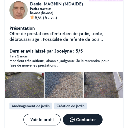
Daniel MAGNIN (MDAIDE)
Petits travaux
Bavans (Bavans)
5/5
(6 avis)
Présentation
Offre de prestations d'entretien de jardin, tonte,
débroussaillage.. Possibilité de refente de bois
(Longueur maxi des morceaux : 1M) Possibilité de
transport de bois Petits travaux dans maison et jardin
Dernier avis laissé par Jocelyne : 5/5
Il y a 2 mois
Monsieur très sérieux , aimable ,soigneux .Je le reprendrai pour
faire de nouvelles prestations .
Aménagement de jardin
Création de jardin
Voir le profil
Contacter