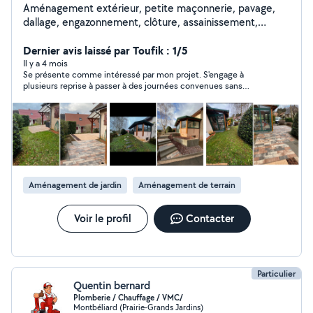
Aménagement extérieur, petite maçonnerie, pavage,
dallage, engazonnement, clôture, assainissement,
terrassement, etc
Dernier avis laissé par Toufik : 1/5
Il y a 4 mois
Se présente comme intéressé par mon projet. S'engage à
plusieurs reprise à passer à des journées convenues sans
jamais le faire. Puis fait le mort alors que je le vois connecté. Je
déconseille du fait du manque de sérieux.
Aménagement de jardin
Aménagement de terrain
Voir le profil
Contacter
Particulier
Quentin bernard
Plomberie / Chauffage / VMC/
Montbéliard (Prairie-Grands Jardins)