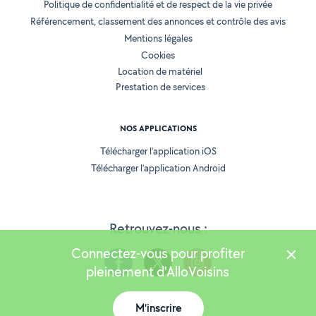
Politique de confidentialité et de respect de la vie privée
Référencement, classement des annonces et contrôle des avis
Mentions légales
Cookies
Location de matériel
Prestation de services
NOS APPLICATIONS
Télécharger l’application iOS
Télécharger l’application Android
Retrouvez-nous :
Connectez-vous pour profiter
pleinement d'AlloVoisins
M'inscrire
Version 25.5.3