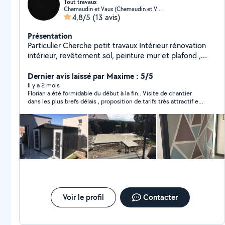
Tout travaux
Chemaudin et Vaux (Chemaudin et Vaux)
4,8/5
(13 avis)
Présentation
Particulier Cherche petit travaux Intérieur rénovation
intérieur, revêtement sol, peinture mur et plafond ,
ratissage murs ,montage de meuble , débarras.
Extérieur Travaux de maçonnerie (dalles, fondations ,
Dernier avis laissé par Maxime : 5/5
mur de soutènement , pose de grillage rigide ,
Il y a 2 mois
Florian a été formidable du début à la fin . Visite de chantier
installation pergolas bois, taillage d'arbre, entretient
dans les plus brefs délais , proposition de tarifs très attractif et
pelouse, terrasse en bois..)
surtout sympathie et travail bien fait . Suivi de chantier avec
des photos de l’avancement des travaux au fur et à mesure de
la journée , équipée du matériel nécessaire. Rien à redire , si ce
n’est que je fais déjà appel à lui pour d’éventuels futurs travaux .
Voir le profil
Contacter