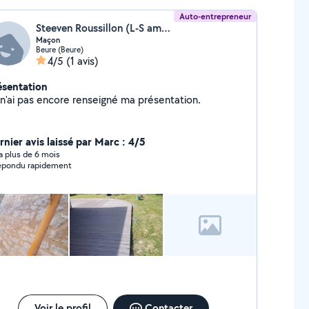
Auto-entrepreneur
Steeven Roussillon (L-S aménagement)
Maçon
Beure (Beure)
4/5
(1 avis)
ésentation
Je n'ai pas encore renseigné ma présentation.
rnier avis laissé par Marc : 4/5
y a plus de 6 mois
A répondu rapidement
Voir le profil
Contacter