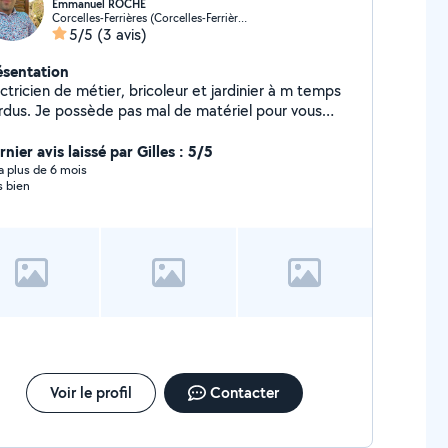
Emmanuel ROCHE
Corcelles-Ferrières (Corcelles-Ferrières)
5/5
(3 avis)
ésentation
tricien de métier, bricoleur et jardinier à m temps
rdus. Je possède pas mal de matériel pour vous
der, tronçonneuses, débroussailleuse, tondeuse,
lle haie standard, taille haie sur perche,
nier avis laissé par Gilles : 5/5
onçonneuse sur perche,souffleur aspirateur,
y a plus de 6 mois
s bien
morque, scie à bois de Chauffage
Voir le profil
Contacter