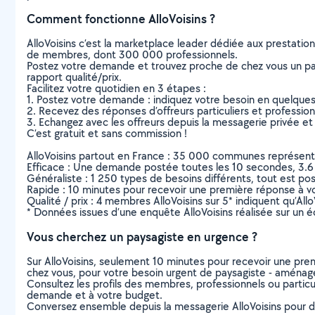
Comment fonctionne AlloVoisins ?
AlloVoisins c’est la marketplace leader dédiée aux prestatio
de membres, dont 300 000 professionnels.
Postez votre demande et trouvez proche de chez vous un parti
rapport qualité/prix.
Facilitez votre quotidien en 3 étapes :
1. Postez votre demande : indiquez votre besoin en quelque
2. Recevez des réponses d’offreurs particuliers et professio
3. Echangez avec les offreurs depuis la messagerie privée et 
C’est gratuit et sans commission !
AlloVoisins partout en France : 35 000 communes représentées 
Efficace : Une demande postée toutes les 10 secondes, 3.6
Généraliste : 1 250 types de besoins différents, tout est poss
Rapide : 10 minutes pour recevoir une première réponse à 
Qualité / prix : 4 membres AlloVoisins sur 5* indiquent qu’All
* Données issues d’une enquête AlloVoisins réalisée sur un é
Vous cherchez un paysagiste en urgence ?
Sur AlloVoisins, seulement 10 minutes pour recevoir une p
chez vous, pour votre besoin urgent de paysagiste - aménag
Consultez les profils des membres, professionnels ou particuli
demande et à votre budget.
Conversez ensemble depuis la messagerie AlloVoisins pour de