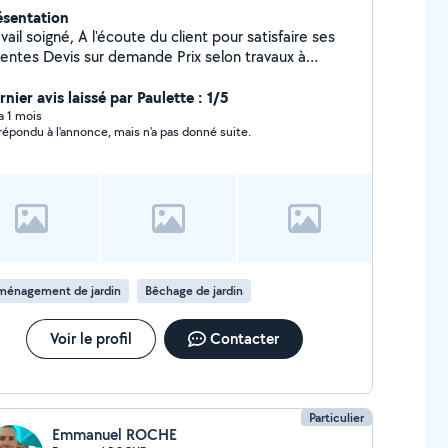
ésentation
gné, A l'écoute du client pour satisfaire ses
ntes Devis sur demande Prix selon travaux à
fectuer, à convenir ensemble. Possibilité de
 CESU. Maçonnerie paysagère.  Entretient
nier avis laissé par Paulette : 1/5
 verts.  Rénovation et création de murs
 a 1 mois
a répondu à l'annonce, mais n'a pas donné suite.
 Aménagement en bois.  Création de
jardin etc
ménagement de jardin
Bêchage de jardin
Voir le profil
Contacter
Particulier
Emmanuel ROCHE