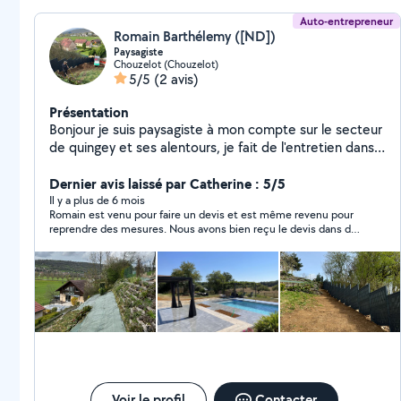
Auto-entrepreneur
Romain Barthélemy ([ND])
Paysagiste
Chouzelot (Chouzelot)
5/5
(2 avis)
Présentation
Bonjour je suis paysagiste à mon compte sur le secteur
de quingey et ses alentours, je fait de l'entretien dans
l'espace vert contrat de tonte, tailles de haies, je fait
également des aménagements divers terrasse, clôture,
Dernier avis laissé par Catherine : 5/5
décoration jardin. N'hésitez pas à me contacter.
Il y a plus de 6 mois
Romain est venu pour faire un devis et est même revenu pour
reprendre des mesures. Nous avons bien reçu le devis dans des
tarifs très acceptables. Il a également été de bon conseils.
Malheureusement pour lui, nous avons choisi un autre
entrepreneur, non pas pour une histoire de prix, mais pour une
question d'expérience et de matériaux. Je conseille vivement
malgré tout.
Voir le profil
Contacter