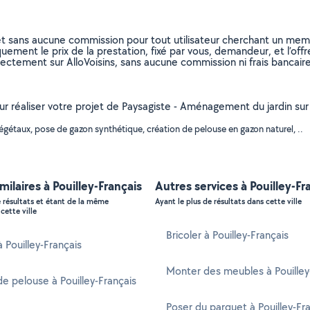
et sans aucune commission pour tout utilisateur cherchant un membre
uement le prix de la prestation, fixé par vous, demandeur, et l’offr
rectement sur AlloVoisins, sans aucune commission ni frais bancaire
ur réaliser votre projet de Paysagiste - Aménagement du jardin sur 
gétaux, pose de gazon synthétique, création de pelouse en gazon naturel, ..
milaires à Pouilley-Français
Autres services à Pouilley-Fr
e résultats et étant de la même
Ayant le plus de résultats dans cette ville
cette ville
Bricoler à Pouilley-Français
à Pouilley-Français
Monter des meubles à Pouilley
e pelouse à Pouilley-Français
Poser du parquet à Pouilley-Fr