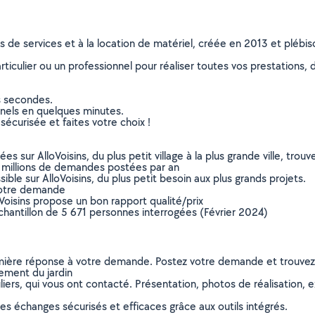
ns de services et à la location de matériel, créée en 2013 et plébi
culier ou un professionnel pour réaliser toutes vos prestations, d
s secondes.
nnels en quelques minutes.
sécurisée et faites votre choix !
sur AlloVoisins, du plus petit village à la plus grande ville, tro
 millions de demandes postées par an
ible sur AlloVoisins, du plus petit besoin aux plus grands projets.
votre demande
oVoisins propose un bon rapport qualité/prix
chantillon de 5 671 personnes interrogées (Février 2024)
remière réponse à votre demande. Postez votre demande et trouve
ement du jardin
ers, qui vous ont contacté. Présentation, photos de réalisation, exp
s échanges sécurisés et efficaces grâce aux outils intégrés.