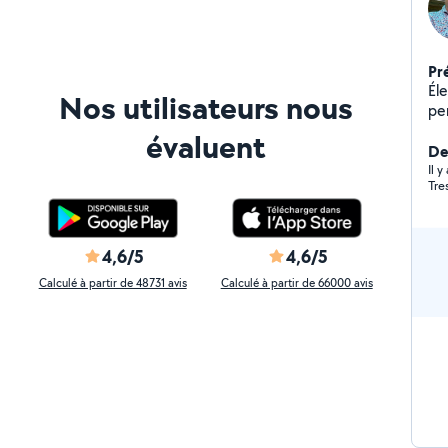
Pr
Élec
Nos utilisateurs nous
pe
ai
évaluent
tai
Der
tr
Il 
Tre
re
4,6/5
4,6/5
Calculé à partir de 48731 avis
Calculé à partir de 66000 avis