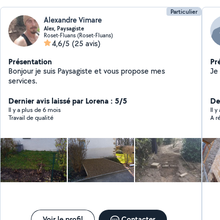
Particulier
Alexandre Vimare
Alex, Paysagiste
Roset-Fluans (Roset-Fluans)
4,6/5
(25 avis)
Présentation
Pr
Bonjour je suis Paysagiste et vous propose mes
services.
Dernier avis laissé par Lorena : 5/5
De
Il y a plus de 6 mois
Il 
Travail de qualité
Voir le profil
Contacter