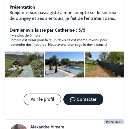
Présentation
Bonjour je suis paysagiste à mon compte sur le secteur
de quingey et ses alentours, je fait de l'entretien dans
l'espace vert contrat de tonte, tailles de haies, je fait
également des aménagements divers terrasse, clôture,
Dernier avis laissé par Catherine : 5/5
décoration jardin. N'hésitez pas à me contacter.
Il y a plus de 6 mois
Romain est venu pour faire un devis et est même revenu pour
reprendre des mesures. Nous avons bien reçu le devis dans des
tarifs très acceptables. Il a également été de bon conseils.
Malheureusement pour lui, nous avons choisi un autre
entrepreneur, non pas pour une histoire de prix, mais pour une
question d'expérience et de matériaux. Je conseille vivement
malgré tout.
Voir le profil
Contacter
Particulier
Alexandre Vimare