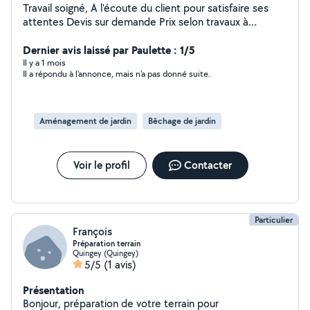
Travail soigné, A l'écoute du client pour satisfaire ses
attentes Devis sur demande Prix selon travaux à
effectuer, à convenir ensemble. Possibilité de paiement
CESU. Maçonnerie paysagère.  Entretient des espaces
Dernier avis laissé par Paulette : 1/5
verts.  Rénovation et création de murs en pierres. 
Il y a 1 mois
Il a répondu à l'annonce, mais n'a pas donné suite.
Aménagement en bois.  Création de jardin etc
Aménagement de jardin
Bêchage de jardin
Voir le profil
Contacter
Particulier
François
Préparation terrain
Quingey (Quingey)
5/5
(1 avis)
Présentation
Bonjour, préparation de votre terrain pour