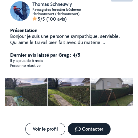
Thomas Schneuwly
Paysagistes forestier bûcheron
Hérimoncourt (Hérimoncourt)
5/5
(100 avis)
Présentation
Bonjour je suis une personne sympathique, serviable.
Qui aime le travail bien fait avec du matériel
professionnel. Je suis dans le domaine forestier et
paysager, j'aime la création paysagère, taille arbres
Dernier avis laissé par Greg : 4/5
fruitiers, ornementales et de haies , tonte . J'effectue
Il y a plus de 6 mois
Personne réactive
tout ce qui est élagage d'arbres dangereux. la
satisfaction de mes clients est primordiale à l'exercice
de mon travail cela est une priorité pour moi. d'autres
photos sur demande de mes différents chantiers.
Voir le profil
Contacter