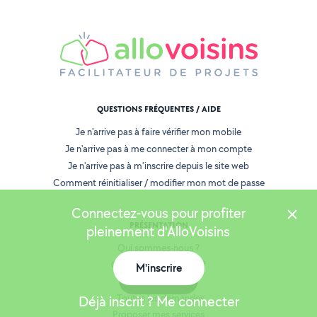
QUESTIONS FRÉQUENTES / AIDE
Je n'arrive pas à faire vérifier mon mobile
Je n'arrive pas à me connecter à mon compte
Je n'arrive pas à m'inscrire depuis le site web
Comment réinitialiser / modifier mon mot de passe
Connectez-vous pour profiter
PRÉSENTATION
pleinement d'AlloVoisins
Qui sommes-nous ?
Comment ça marche ?
M'inscrire
Carte
AlloVoisins Pro
Toutes les demandes
Déjà inscrit ? Me connecter
Proposer mes services