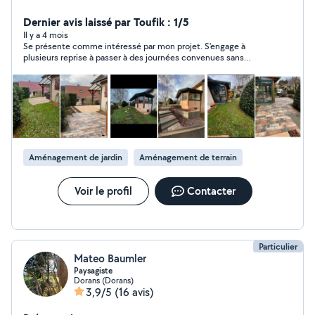
terrassement, etc
Dernier avis laissé par Toufik : 1/5
Il y a 4 mois
Se présente comme intéressé par mon projet. S'engage à
plusieurs reprise à passer à des journées convenues sans
jamais le faire. Puis fait le mort alors que je le vois connecté. Je
déconseille du fait du manque de sérieux.
Aménagement de jardin
Aménagement de terrain
Voir le profil
Contacter
Particulier
Mateo Baumler
Paysagiste
Dorans (Dorans)
3,9/5
(16 avis)