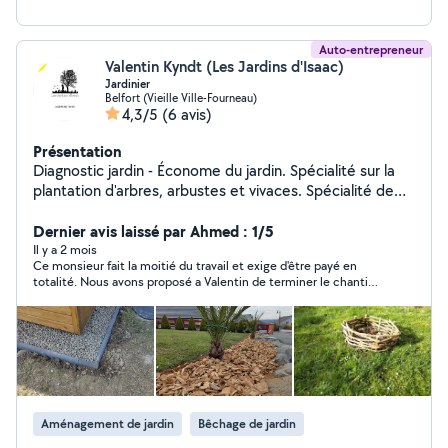
Auto-entrepreneur
Valentin Kyndt (Les Jardins d'Isaac)
Jardinier
Belfort (Vieille Ville-Fourneau)
4,3/5
(6 avis)
Présentation
Diagnostic jardin - Économe du jardin. Spécialité sur la
plantation d'arbres, arbustes et vivaces. Spécialité de
conduite de haie par plessage. Amélioration du sol et
de la santé globale du jardin pour une meilleure
Dernier avis laissé par Ahmed : 1/5
résilience face aux aléas du climat local. Recherche de
Il y a 2 mois
Ce monsieur fait la moitié du travail et exige d'être payé en
solutions sur mesure visant à réduire les besoins
totalité. Nous avons proposé a Valentin de terminer le chantier
d'intervention sur le long terme. Outils manuels
pour lequel il s'était engagé, ce qu'il a refusé. Nous l'avons donc
principalement, donc travail silencieux possible. Travail
payé a hauteur du travail effectué (et même plus...)
de jardinage que j'essaie de baser avant tout sur les
connaissances en terme de physiologie végétale, de
biodiversité et de podologie.
Aménagement de jardin
Bêchage de jardin