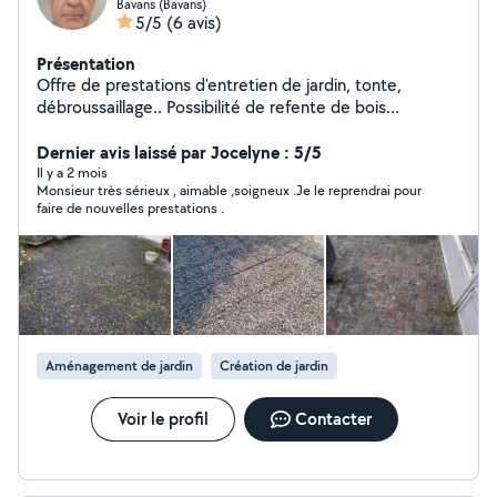
Bavans (Bavans)
5/5
(6 avis)
Présentation
Offre de prestations d'entretien de jardin, tonte,
débroussaillage.. Possibilité de refente de bois
(Longueur maxi des morceaux : 1M) Possibilité de
transport de bois Petits travaux dans maison et jardin
Dernier avis laissé par Jocelyne : 5/5
Il y a 2 mois
Monsieur très sérieux , aimable ,soigneux .Je le reprendrai pour
faire de nouvelles prestations .
Aménagement de jardin
Création de jardin
Voir le profil
Contacter