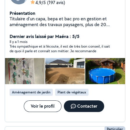
4,9/5
(197 avis)
Présentation
Titulaire d'un capa, bepa et bac pro en gestion et
aménagement des travaux paysagers, plus de 20
années d expérience du métier. Sympathique,
travailleur, soigneux, créatif. Ma priorité : que les voisins
Dernier avis laissé par Maéva : 5/5
soient à 300% satisfaits de mon travail.
Il y a 1 mois
Très sympathique et à l'écoute, il est de très bon conseil, il sait
de quoi il parle et connaît son métier. Je recommande
Aménagement de jardin
Plant de végétaux
Voir le profil
Contacter
Particulier