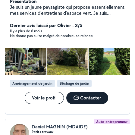
Présentation
Je suis un jeune paysagiste qui propose essentiellement
mes services d'entretiens d'espace vert. Je suis
passionné par ce métier et j'adore transmettre mes
connaissances à mes clients. J'agis sur un large
Dernier avis laissé par Olivier : 2/5
périmètre autour de Belfort/Montbéliard.
Il y a plus de 6 mois
Ne donne pas suite malgré de nombreuse relance
Aménagement de jardin
Bêchage de jardin
Voir le profil
Contacter
Auto-entrepreneur
Daniel MAGNIN (MDAIDE)
Petits travaux