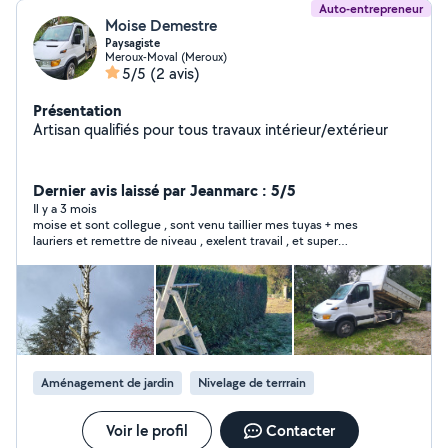
Auto-entrepreneur
Moise Demestre
Paysagiste
Meroux-Moval (Meroux)
5/5
(2 avis)
Présentation
Artisan qualifiés pour tous travaux intérieur/extérieur
Dernier avis laissé par Jeanmarc : 5/5
Il y a 3 mois
moise et sont collegue , sont venu taillier mes tuyas + mes
lauriers et remettre de niveau , exelent travail , et super
personne tres aimable je recommande
Aménagement de jardin
Nivelage de terrrain
Voir le profil
Contacter