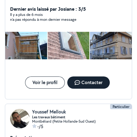
composite. Création de chevêtre pour fenêtre de toit.
Remplacement de velux. Pose de lambris pvc ou bois
Dernier avis laissé par Josiane : 3/5
sous toiture. Zinguerie : Gouttière, rive, solin,
Il y a plus de 6 mois
n'a pas répondu à mon dernier message
remplacement de manteau de cheminée. Bardage
rapporté en joint debout, bois, fibro ciment, composite
Isolation de combles, murs Petite charpente (carport,
avancée...) Assurance décennale et RC pro à jour
Voir le profil
Contacter
Particulier
Youssef Mellouk
Les travaux bâtiment
Montbéliard (Petite Hollande-Sud Ouest)
-/5