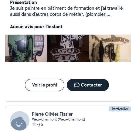
Présentation
Je suis peintre en bâtiment de formation et j'ai travaillé
aussi dans d'autres corps de métier. (plombier,
chauffagiste, Charpentier bois, Charpentier en structure
métallique, monteur d'échafaudages, isolateur
Aucun avis pour l'instant
periferique, menuisier,plaquiste, ambulancier). Je crée
des meubles disgn et fonctionnel,rénove des meubles
en bois ou autre. Je suis organiser, sérieux et propre
dans mon travail.
Voir le profil
Contacter
Particulier
Pierre Olivier Fissier
Vieux-Charmont (Vieux-Charmont)
-/5