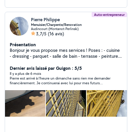
Auto-entrepreneur
Pierre Philippe
Menuisier/Charpente/Renovation
Audincourt (Montanot-Perlinski)
3,7/5
(16 avis)
Présentation
Bonjour je vous propose mes services ! Poses : - cuisine
- dressing - parquet - salle de bain - terrasse - peinture -
charpente - couverture TOUT TYPE DE TRAVAUX + tout
type d'entretien d'espace vert Pour toute demande de
Dernier avis laissé par Guigon : 5/5
projet contactez-moi Je me déplace tout secteur Pierre
Il y a plus de 6 mois
Pierre est arrivé à l’heure un dimanche sans rien me demander
Philippe
financièrement. Je continuerai avec lui pour mes futurs
travaux.