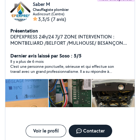
Saber M
Chauffagiste plombier
Audincourt (Centre)
3,3/5
(7 avis)
Présentation
DEPEXPRESS 24h/24 7j/7 ZONE INTERVENTION :
MONTBELIARD /BELFORT /MULHOUSE/ BESANÇON
SPÉCIALISTE CHAUDIERE GAZ FIOUL POELE A
GRANULÉS POMPE A CHALEUR CONTRAT ENTRETIEN
Dernier avis laissé par Soso : 5/5
CHAUDIERE DEPANNAGE CHAUDIERE GAZ ET
Il y a plus de 6 mois
C'est une personne ponctuelle, sérieuse et qui effectue son
DEPANNAGE SANITAIRE 24H/24 7J/7
travail avec un grand professionnalisme. Il a su répondre à
toutes mes attentes, en accomplissant les tâches avec
efficacité et rigueur. Je suis entièrement satisfait de ses
services et je le recommande vivement à toute personne
recherchant un travail de qualité.
Voir le profil
Contacter