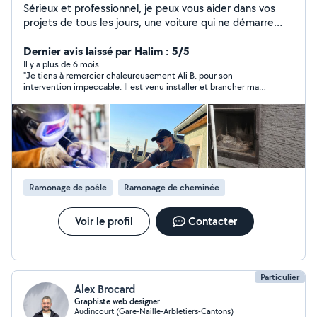
Sérieux et professionnel, je peux vous aider dans vos
projets de tous les jours, une voiture qui ne démarre
plus, un diagnostique auto, une pergola à monter, des
panneaux solaires à fixer ou des petits travaux de tous
Dernier avis laissé par Halim : 5/5
les jours. Je suis la personne qu'il vous faut. Vous pouvez
Il y a plus de 6 mois
"Je tiens à remercier chaleureusement Ali B. pour son
me contacter.
intervention impeccable. Il est venu installer et brancher ma
cuisinière à gaz butane avec un grand professionnalisme. Tout
a été fait avec sérieux, rapidité et sécurité, et il a pris le temps
de m’expliquer le fonctionnement et les précautions à prendre.
Son savoir-faire et sa ponctualité sont vraiment remarquables.
Je recommande vivement cet artisan à tous ceux qui
cherchent quelqu’un de compétent, fiable et agréable !"
Ramonage de poêle
Ramonage de cheminée
Voir le profil
Contacter
Particulier
Alex Brocard
Graphiste web designer
Audincourt (Gare-Naille-Arbletiers-Cantons)