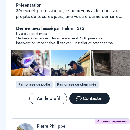
Présentation
Sérieux et professionnel, je peux vous aider dans vos
projets de tous les jours, une voiture qui ne démarre
plus, un diagnostique auto, une pergola à monter, des
panneaux solaires à fixer ou des petits travaux de tous
Dernier avis laissé par Halim : 5/5
les jours. Je suis la personne qu'il vous faut. Vous
Il y a plus de 6 mois
"Je tiens à remercier chaleureusement Ali B. pour son
pouvez me contacter.
intervention impeccable. Il est venu installer et brancher ma
cuisinière à gaz butane avec un grand professionnalisme. Tout
a été fait avec sérieux, rapidité et sécurité, et il a pris le temps
de m’expliquer le fonctionnement et les précautions à prendre.
Son savoir-faire et sa ponctualité sont vraiment remarquables.
Je recommande vivement cet artisan à tous ceux qui
cherchent quelqu’un de compétent, fiable et agréable !"
Ramonage de poêle
Ramonage de cheminée
Voir le profil
Contacter
Auto-entrepreneur
Pierre Philippe