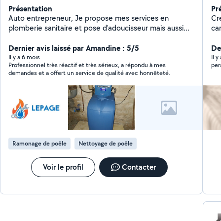
Présentation
Pr
Auto entrepreneur, Je propose mes services en
Cré
plomberie sanitaire et pose d'adoucisseur mais aussi
car
pour l'entretien et la réparation de poele a granule.
imp
Travail soigné et sérieux Je suis très manuel et je peux
Dernier avis laissé par Amandine : 5/5
De
vous proposer mes services également en bricolage
Il y a 6 mois
Il 
Professionnel très réactif et très sérieux, a répondu à mes
per
avec des prix raisonnables
demandes et a offert un service de qualité avec honnêteté.
Ramonage de poêle
Nettoyage de poêle
Voir le profil
Contacter