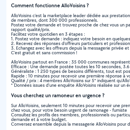
Comment fonctionne AlloVoisins ?
AlloVoisins c’est la marketplace leader dédiée aux prestatio
de membres, dont 300 000 professionnels.
Postez votre demande et trouvez proche de chez vous un parti
rapport qualité/prix.
Facilitez votre quotidien en 3 étapes :
1. Postez votre demande : indiquez votre besoin en quelque
2. Recevez des réponses d’offreurs particuliers et professio
3. Echangez avec les offreurs depuis la messagerie privée et 
C’est gratuit et sans commission !
AlloVoisins partout en France : 35 000 communes représentées 
Efficace : Une demande postée toutes les 10 secondes, 3.6
Généraliste : 1 250 types de besoins différents, tout est poss
Rapide : 10 minutes pour recevoir une première réponse à 
Qualité / prix : 4 membres AlloVoisins sur 5* indiquent qu’All
* Données issues d’une enquête AlloVoisins réalisée sur un é
Vous cherchez un ramoneur en urgence ?
Sur AlloVoisins, seulement 10 minutes pour recevoir une p
chez vous, pour votre besoin urgent de ramonage - fumiste
Consultez les profils des membres, professionnels ou particuli
demande et à votre budget.
Conversez ensemble depuis la messagerie AlloVoisins pour de