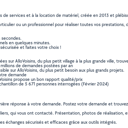
ns de services et à la location de matériel, créée en 2013 et plébi
culier ou un professionnel pour réaliser toutes vos prestations, d
s secondes.
nnels en quelques minutes.
sécurisée et faites votre choix !
sur AlloVoisins, du plus petit village à la plus grande ville, tro
 millions de demandes postées par an
ible sur AlloVoisins, du plus petit besoin aux plus grands projets.
votre demande
oVoisins propose un bon rapport qualité/prix
chantillon de 5 671 personnes interrogées (Février 2024)
remière réponse à votre demande. Postez votre demande et trouve
ers, qui vous ont contacté. Présentation, photos de réalisation, exp
s échanges sécurisés et efficaces grâce aux outils intégrés.