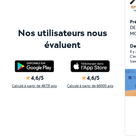
Pr
DEPE
Nos utilisateurs nous
MO
SP
évaluent
GR
Der
ENTR
Il 
C'e
GA
tra
tou
eff
ser
4,6/5
4,6/5
rec
Calculé à partir de 48731 avis
Calculé à partir de 66000 avis