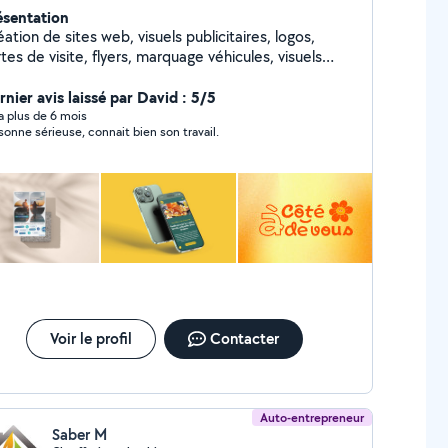
ésentation
ation de sites web, visuels publicitaires, logos,
tes de visite, flyers, marquage véhicules, visuels
rimés sur t-shirts et polo.
rnier avis laissé par David : 5/5
y a plus de 6 mois
sonne sérieuse, connait bien son travail.
Voir le profil
Contacter
Auto-entrepreneur
Saber M