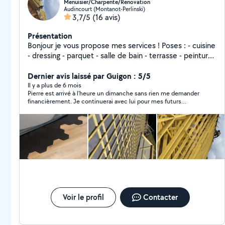
Menuisier/Charpente/Renovation
Audincourt (Montanot-Perlinski)
3,7/5
(16 avis)
Présentation
Bonjour je vous propose mes services ! Poses : - cuisine
- dressing - parquet - salle de bain - terrasse - peinture
- charpente - couverture TOUT TYPE DE TRAVAUX +
tout type d'entretien d'espace vert Pour toute
Dernier avis laissé par Guigon : 5/5
demande de projet contactez-moi Je me déplace tout
Il y a plus de 6 mois
Pierre est arrivé à l’heure un dimanche sans rien me demander
secteur Pierre Philippe
financièrement. Je continuerai avec lui pour mes futurs
travaux.
Voir le profil
Contacter