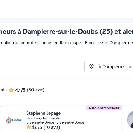
eurs à Dampierre-sur-le-Doubs (25) et ale
iculier ou un professionnel en Ramonage - Fumiste sur Dampierre-su
à
ent
-
4,1/5
(50 avis)
Auto-entrepreneur
Stephane Lepage
Plombier,chauffagiste
L'Isle-sur-le-Doubs (L'Isle-sur-le-Doubs)
4,6/5
(10 avis)