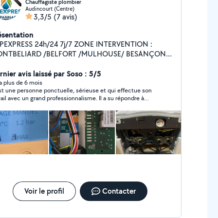
Chauffagiste plombier
Audincourt (Centre)
3,3/5
(7 avis)
ésentation
XPRESS 24h/24 7j/7 ZONE INTERVENTION :
NTBELIARD /BELFORT /MULHOUSE/ BESANÇON
ÉCIALISTE CHAUDIERE GAZ FIOUL POELE A
ANULÉS POMPE A CHALEUR CONTRAT
nier avis laissé par Soso : 5/5
ETIEN CHAUDIERE DEPANNAGE CHAUDIERE
y a plus de 6 mois
st une personne ponctuelle, sérieuse et qui effectue son
Z ET DEPANNAGE SANITAIRE 24H/24 7J/7
vail avec un grand professionnalisme. Il a su répondre à
tes mes attentes, en accomplissant les tâches avec
icacité et rigueur. Je suis entièrement satisfait de ses
vices et je le recommande vivement à toute personne
herchant un travail de qualité.
Voir le profil
Contacter