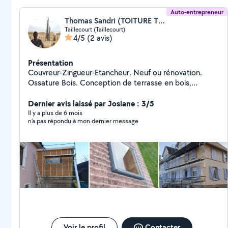
Auto-entrepreneur
Thomas Sandri (TOITURE THOMAS)
Taillecourt (Taillecourt)
4/5
(2 avis)
Présentation
Couvreur-Zingueur-Etancheur. Neuf ou rénovation.
Ossature Bois. Conception de terrasse en bois,
composite. Création de chevêtre pour fenêtre de toit.
Remplacement de velux. Pose de lambris pvc ou bois
Dernier avis laissé par Josiane : 3/5
sous toiture. Zinguerie : Gouttière, rive, solin,
Il y a plus de 6 mois
n'a pas répondu à mon dernier message
remplacement de manteau de cheminée. Bardage
rapporté en joint debout, bois, fibro ciment, composite
Isolation de combles, murs Petite charpente (carport,
avancée...) Assurance décennale et RC pro à jour
Voir le profil
Contacter