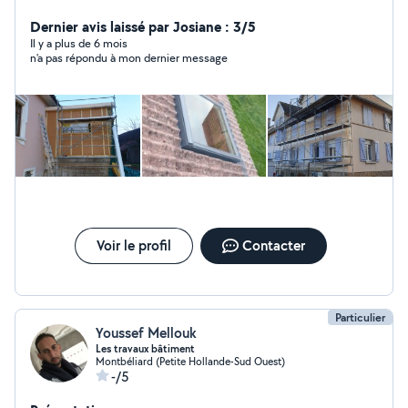
composite. Création de chevêtre pour fenêtre de toit.
Remplacement de velux. Pose de lambris pvc ou bois
Dernier avis laissé par Josiane : 3/5
sous toiture. Zinguerie : Gouttière, rive, solin,
Il y a plus de 6 mois
n'a pas répondu à mon dernier message
remplacement de manteau de cheminée. Bardage
rapporté en joint debout, bois, fibro ciment, composite
Isolation de combles, murs Petite charpente (carport,
avancée...) Assurance décennale et RC pro à jour
Voir le profil
Contacter
Particulier
Youssef Mellouk
Les travaux bâtiment
Montbéliard (Petite Hollande-Sud Ouest)
-/5