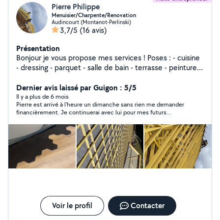
Pierre Philippe
Menuisier/Charpente/Renovation
Audincourt (Montanot-Perlinski)
3,7/5
(16 avis)
Présentation
Bonjour je vous propose mes services ! Poses : - cuisine
- dressing - parquet - salle de bain - terrasse - peinture -
charpente - couverture TOUT TYPE DE TRAVAUX + tout
type d'entretien d'espace vert Pour toute demande de
Dernier avis laissé par Guigon : 5/5
projet contactez-moi Je me déplace tout secteur Pierre
Il y a plus de 6 mois
Pierre est arrivé à l’heure un dimanche sans rien me demander
Philippe
financièrement. Je continuerai avec lui pour mes futurs
travaux.
Voir le profil
Contacter