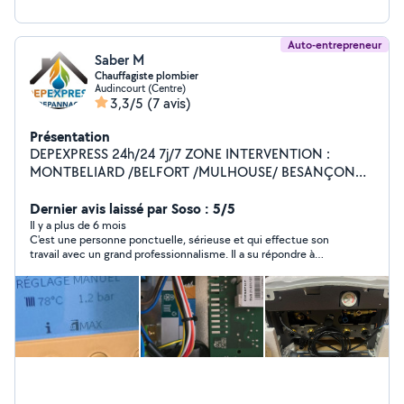
Auto-entrepreneur
Saber M
Chauffagiste plombier
Audincourt (Centre)
3,3/5
(7 avis)
Présentation
DEPEXPRESS 24h/24 7j/7 ZONE INTERVENTION :
MONTBELIARD /BELFORT /MULHOUSE/ BESANÇON
SPÉCIALISTE CHAUDIERE GAZ FIOUL POELE A
GRANULÉS POMPE A CHALEUR CONTRAT ENTRETIEN
Dernier avis laissé par Soso : 5/5
CHAUDIERE DEPANNAGE CHAUDIERE GAZ ET
Il y a plus de 6 mois
C'est une personne ponctuelle, sérieuse et qui effectue son
DEPANNAGE SANITAIRE 24H/24 7J/7
travail avec un grand professionnalisme. Il a su répondre à
toutes mes attentes, en accomplissant les tâches avec
efficacité et rigueur. Je suis entièrement satisfait de ses
services et je le recommande vivement à toute personne
recherchant un travail de qualité.