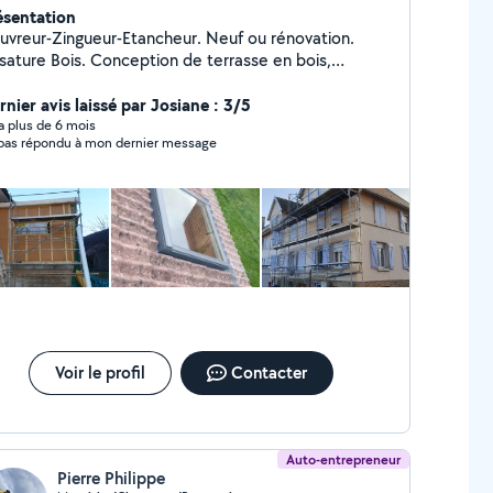
ésentation
uvreur-Zingueur-Etancheur. Neuf ou rénovation.
sature Bois. Conception de terrasse en bois,
mposite. Création de chevêtre pour fenêtre de toit.
mplacement de velux. Pose de lambris pvc ou bois
nier avis laissé par Josiane : 3/5
s toiture. Zinguerie : Gouttière, rive, solin,
y a plus de 6 mois
n'a pas répondu à mon dernier message
placement de manteau de cheminée. Bardage
pporté en joint debout, bois, fibro ciment, composite
olation de combles, murs Petite charpente (carport,
avancée...) Assurance décennale et RC pro à jour
Voir le profil
Contacter
Auto-entrepreneur
Pierre Philippe