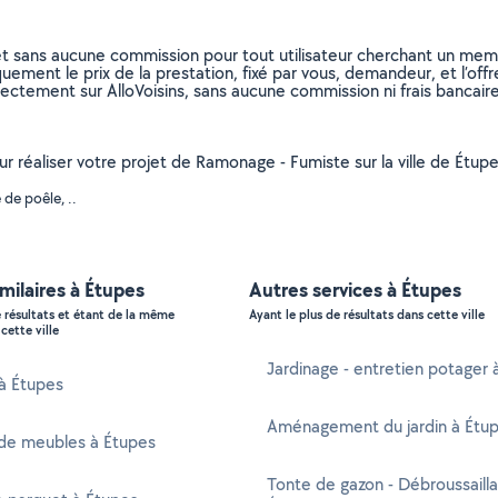
et sans aucune commission pour tout utilisateur cherchant un membre
uement le prix de la prestation, fixé par vous, demandeur, et l’offr
rectement sur AlloVoisins, sans aucune commission ni frais bancaire
our réaliser votre projet de Ramonage - Fumiste sur la ville de Étu
de poêle, ..
imilaires à Étupes
Autres services à Étupes
e résultats et étant de la même
Ayant le plus de résultats dans cette ville
cette ville
Jardinage - entretien potager 
 à Étupes
Aménagement du jardin à Étu
de meubles à Étupes
Tonte de gazon - Débroussaill