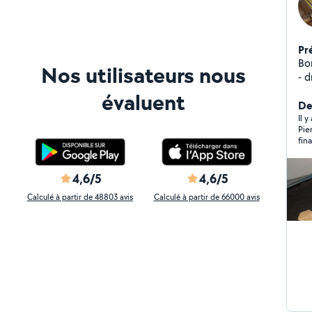
Pr
Bonj
Nos utilisateurs nous
- dressing - par
- charpente
évaluent
tou
De
dema
Il 
Pie
financièreme
tra
4,6/5
4,6/5
Calculé à partir de 48803 avis
Calculé à partir de 66000 avis