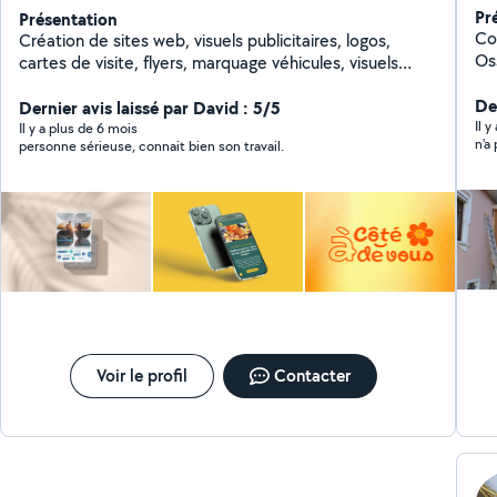
Pr
Présentation
Co
Création de sites web, visuels publicitaires, logos,
Os
cartes de visite, flyers, marquage véhicules, visuels
co
imprimés sur t-shirts et polo.
Re
Der
Dernier avis laissé par David : 5/5
sou
Il 
Il y a plus de 6 mois
personne sérieuse, connait bien son travail.
rem
ra
Is
Voir le profil
Contacter