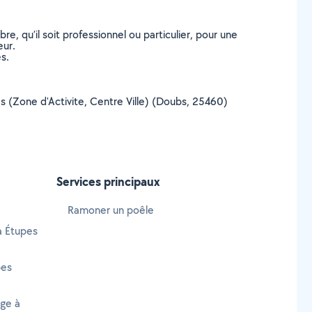
, qu’il soit professionnel ou particulier, pour une
eur.
s.
pes (Zone d'Activite, Centre Ville) (Doubs, 25460)
Services principaux
Ramoner un poêle
à Étupes
pes
age à