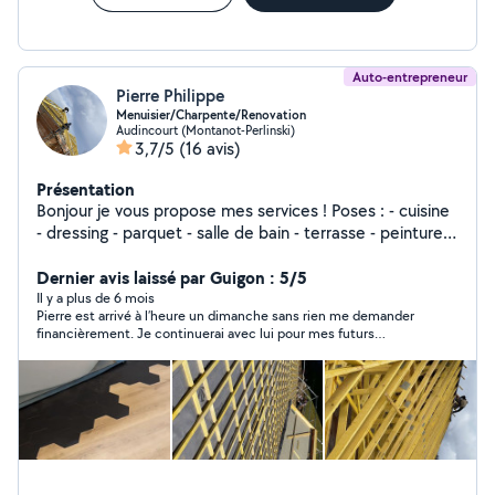
Auto-entrepreneur
Pierre Philippe
Menuisier/Charpente/Renovation
Audincourt (Montanot-Perlinski)
3,7/5
(16 avis)
Présentation
Bonjour je vous propose mes services ! Poses : - cuisine
- dressing - parquet - salle de bain - terrasse - peinture -
charpente - couverture TOUT TYPE DE TRAVAUX + tout
type d'entretien d'espace vert Pour toute demande de
Dernier avis laissé par Guigon : 5/5
projet contactez-moi Je me déplace tout secteur Pierre
Il y a plus de 6 mois
Pierre est arrivé à l’heure un dimanche sans rien me demander
Philippe
financièrement. Je continuerai avec lui pour mes futurs
travaux.