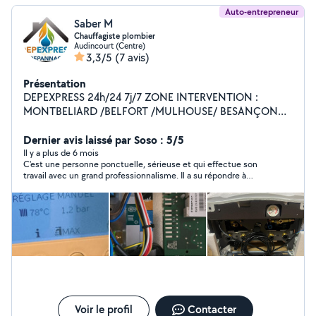
Auto-entrepreneur
Saber M
Chauffagiste plombier
Audincourt (Centre)
3,3/5
(7 avis)
Présentation
DEPEXPRESS 24h/24 7j/7 ZONE INTERVENTION :
MONTBELIARD /BELFORT /MULHOUSE/ BESANÇON
SPÉCIALISTE CHAUDIERE GAZ FIOUL POELE A
GRANULÉS POMPE A CHALEUR CONTRAT ENTRETIEN
Dernier avis laissé par Soso : 5/5
CHAUDIERE DEPANNAGE CHAUDIERE GAZ ET
Il y a plus de 6 mois
C'est une personne ponctuelle, sérieuse et qui effectue son
DEPANNAGE SANITAIRE 24H/24 7J/7
travail avec un grand professionnalisme. Il a su répondre à
toutes mes attentes, en accomplissant les tâches avec
efficacité et rigueur. Je suis entièrement satisfait de ses
services et je le recommande vivement à toute personne
recherchant un travail de qualité.
Voir le profil
Contacter