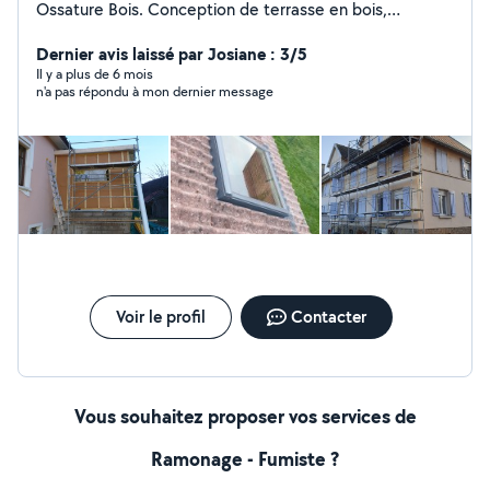
Ossature Bois. Conception de terrasse en bois,
composite. Création de chevêtre pour fenêtre de toit.
Remplacement de velux. Pose de lambris pvc ou bois
Dernier avis laissé par Josiane : 3/5
sous toiture. Zinguerie : Gouttière, rive, solin,
Il y a plus de 6 mois
n'a pas répondu à mon dernier message
remplacement de manteau de cheminée. Bardage
rapporté en joint debout, bois, fibro ciment, composite
Isolation de combles, murs Petite charpente (carport,
avancée...) Assurance décennale et RC pro à jour
Voir le profil
Contacter
Vous souhaitez proposer vos services de
Ramonage - Fumiste ?