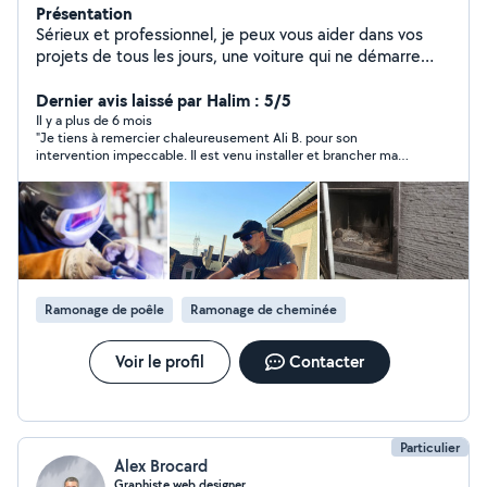
Présentation
Sérieux et professionnel, je peux vous aider dans vos
projets de tous les jours, une voiture qui ne démarre
plus, un diagnostique auto, une pergola à monter, des
panneaux solaires à fixer ou des petits travaux de tous
Dernier avis laissé par Halim : 5/5
les jours. Je suis la personne qu'il vous faut. Vous pouvez
Il y a plus de 6 mois
"Je tiens à remercier chaleureusement Ali B. pour son
me contacter.
intervention impeccable. Il est venu installer et brancher ma
cuisinière à gaz butane avec un grand professionnalisme. Tout
a été fait avec sérieux, rapidité et sécurité, et il a pris le temps
de m’expliquer le fonctionnement et les précautions à prendre.
Son savoir-faire et sa ponctualité sont vraiment remarquables.
Je recommande vivement cet artisan à tous ceux qui
cherchent quelqu’un de compétent, fiable et agréable !"
Ramonage de poêle
Ramonage de cheminée
Voir le profil
Contacter
Particulier
Alex Brocard
Graphiste web designer