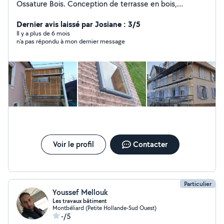
Ossature Bois. Conception de terrasse en bois,
composite. Création de chevêtre pour fenêtre de toit.
Remplacement de velux. Pose de lambris pvc ou bois
Dernier avis laissé par Josiane : 3/5
sous toiture. Zinguerie : Gouttière, rive, solin,
Il y a plus de 6 mois
n'a pas répondu à mon dernier message
remplacement de manteau de cheminée. Bardage
rapporté en joint debout, bois, fibro ciment, composite
Isolation de combles, murs Petite charpente (carport,
avancée...) Assurance décennale et RC pro à jour
Voir le profil
Contacter
Particulier
Youssef Mellouk
Les travaux bâtiment
Montbéliard (Petite Hollande-Sud Ouest)
-/5