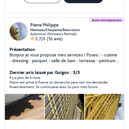
Auto-entrepreneur
Pierre Philippe
Menuisier/Charpente/Renovation
Audincourt (Montanot-Perlinski)
3,7/5
(16 avis)
Présentation
Bonjour je vous propose mes services ! Poses : - cuisine
- dressing - parquet - salle de bain - terrasse - peinture -
charpente - couverture TOUT TYPE DE TRAVAUX + tout
type d'entretien d'espace vert Pour toute demande de
Dernier avis laissé par Guigon : 5/5
projet contactez-moi Je me déplace tout secteur Pierre
Il y a plus de 6 mois
Pierre est arrivé à l’heure un dimanche sans rien me demander
Philippe
financièrement. Je continuerai avec lui pour mes futurs
travaux.