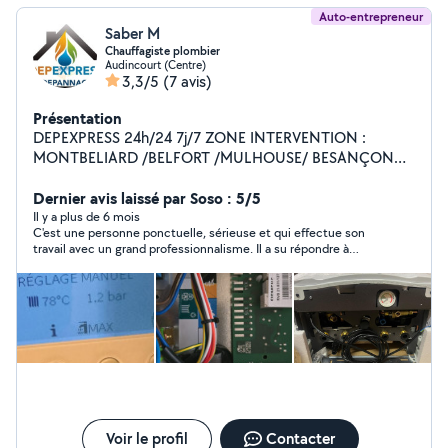
Auto-entrepreneur
Saber M
Chauffagiste plombier
Audincourt (Centre)
3,3/5
(7 avis)
Présentation
DEPEXPRESS 24h/24 7j/7 ZONE INTERVENTION :
MONTBELIARD /BELFORT /MULHOUSE/ BESANÇON
SPÉCIALISTE CHAUDIERE GAZ FIOUL POELE A
GRANULÉS POMPE A CHALEUR CONTRAT ENTRETIEN
Dernier avis laissé par Soso : 5/5
CHAUDIERE DEPANNAGE CHAUDIERE GAZ ET
Il y a plus de 6 mois
C'est une personne ponctuelle, sérieuse et qui effectue son
DEPANNAGE SANITAIRE 24H/24 7J/7
travail avec un grand professionnalisme. Il a su répondre à
toutes mes attentes, en accomplissant les tâches avec
efficacité et rigueur. Je suis entièrement satisfait de ses
services et je le recommande vivement à toute personne
recherchant un travail de qualité.
Voir le profil
Contacter