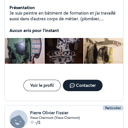
Présentation
Je suis peintre en bâtiment de formation et j'ai travaillé
aussi dans d'autres corps de métier. (plombier,
chauffagiste, Charpentier bois, Charpentier en structure
métallique, monteur d'échafaudages, isolateur
Aucun avis pour l'instant
periferique, menuisier,plaquiste, ambulancier). Je crée
des meubles disgn et fonctionnel,rénove des meubles
en bois ou autre. Je suis organiser, sérieux et propre
dans mon travail.
Voir le profil
Contacter
Particulier
Pierre Olivier Fissier
Vieux-Charmont (Vieux-Charmont)
-/5