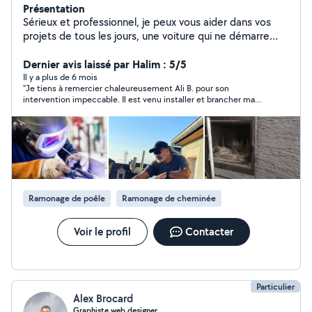
Présentation
Sérieux et professionnel, je peux vous aider dans vos
projets de tous les jours, une voiture qui ne démarre
plus, un diagnostique auto, une pergola à monter, des
panneaux solaires à fixer ou des petits travaux de tous
Dernier avis laissé par Halim : 5/5
les jours. Je suis la personne qu'il vous faut. Vous pouvez
Il y a plus de 6 mois
"Je tiens à remercier chaleureusement Ali B. pour son
me contacter.
intervention impeccable. Il est venu installer et brancher ma
cuisinière à gaz butane avec un grand professionnalisme. Tout
a été fait avec sérieux, rapidité et sécurité, et il a pris le temps
de m’expliquer le fonctionnement et les précautions à prendre.
Son savoir-faire et sa ponctualité sont vraiment remarquables.
Je recommande vivement cet artisan à tous ceux qui
cherchent quelqu’un de compétent, fiable et agréable !"
Ramonage de poêle
Ramonage de cheminée
Voir le profil
Contacter
Particulier
Alex Brocard
Graphiste web designer