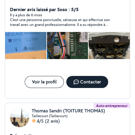
SPÉCIALISTE CHAUDIERE GAZ FIOUL POELE A
GRANULÉS POMPE A CHALEUR CONTRAT ENTRETIEN
Dernier avis laissé par Soso : 5/5
CHAUDIERE DEPANNAGE CHAUDIERE GAZ ET
Il y a plus de 6 mois
C'est une personne ponctuelle, sérieuse et qui effectue son
DEPANNAGE SANITAIRE 24H/24 7J/7
travail avec un grand professionnalisme. Il a su répondre à
toutes mes attentes, en accomplissant les tâches avec
efficacité et rigueur. Je suis entièrement satisfait de ses
services et je le recommande vivement à toute personne
recherchant un travail de qualité.
Voir le profil
Contacter
Auto-entrepreneur
Thomas Sandri (TOITURE THOMAS)
Taillecourt (Taillecourt)
4/5
(2 avis)