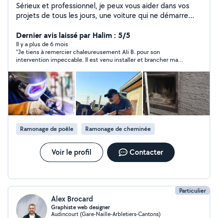
Sérieux et professionnel, je peux vous aider dans vos
projets de tous les jours, une voiture qui ne démarre
plus, un diagnostique auto, une pergola à monter, des
panneaux solaires à fixer ou des petits travaux de tous
Dernier avis laissé par Halim : 5/5
les jours. Je suis la personne qu'il vous faut. Vous pouvez
Il y a plus de 6 mois
"Je tiens à remercier chaleureusement Ali B. pour son
me contacter.
intervention impeccable. Il est venu installer et brancher ma
cuisinière à gaz butane avec un grand professionnalisme. Tout
a été fait avec sérieux, rapidité et sécurité, et il a pris le temps
de m’expliquer le fonctionnement et les précautions à prendre.
Son savoir-faire et sa ponctualité sont vraiment remarquables.
Je recommande vivement cet artisan à tous ceux qui
cherchent quelqu’un de compétent, fiable et agréable !"
Ramonage de poêle
Ramonage de cheminée
Voir le profil
Contacter
Particulier
Alex Brocard
Graphiste web designer
Audincourt (Gare-Naille-Arbletiers-Cantons)