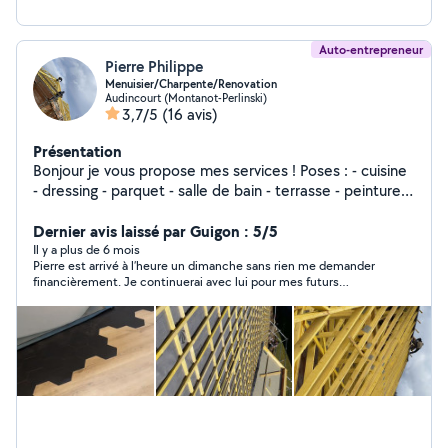
Auto-entrepreneur
Pierre Philippe
Menuisier/Charpente/Renovation
Audincourt (Montanot-Perlinski)
3,7/5
(16 avis)
Présentation
Bonjour je vous propose mes services ! Poses : - cuisine
- dressing - parquet - salle de bain - terrasse - peinture -
charpente - couverture TOUT TYPE DE TRAVAUX + tout
type d'entretien d'espace vert Pour toute demande de
Dernier avis laissé par Guigon : 5/5
projet contactez-moi Je me déplace tout secteur Pierre
Il y a plus de 6 mois
Pierre est arrivé à l’heure un dimanche sans rien me demander
Philippe
financièrement. Je continuerai avec lui pour mes futurs
travaux.