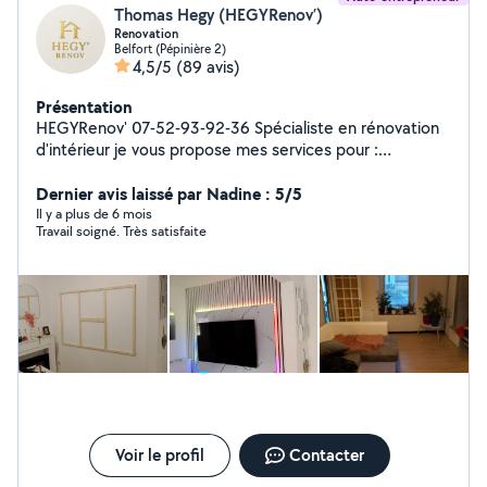
Thomas Hegy (HEGYRenov’)
Renovation
Belfort (Pépinière 2)
4,5/5
(89 avis)
Présentation
HEGYRenov' 07-52-93-92-36 Spécialiste en rénovation
d'intérieur je vous propose mes services pour :
Rénovation d'intérieur tout domaine Petite démolition
et grosse demolition Menuiserie intérieure/ext (porte,
Dernier avis laissé par Nadine : 5/5
fenetre, veranda, cuisine etcetc...) Placo - isolation -
Il y a plus de 6 mois
Travail soigné. Très satisfaite
peinture Carrelage Petit bricolage Toiture Snap :
hegyrenov
Voir le profil
Contacter