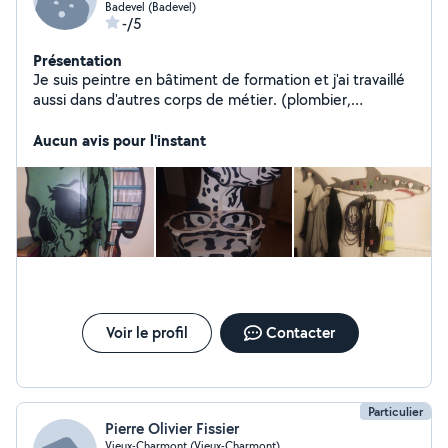
Badevel (Badevel)
-/5
Présentation
Je suis peintre en bâtiment de formation et j'ai travaillé
aussi dans d'autres corps de métier. (plombier,
chauffagiste, Charpentier bois, Charpentier en structure
métallique, monteur d'échafaudages, isolateur
Aucun avis pour l'instant
periferique, menuisier,plaquiste, ambulancier). Je crée
des meubles disgn et fonctionnel,rénove des meubles
en bois ou autre. Je suis organiser, sérieux et propre
dans mon travail.
Voir le profil
Contacter
Particulier
Pierre Olivier Fissier
Vieux-Charmont (Vieux-Charmont)