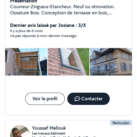
Présentation
Couvreur-Zingueur-Etancheur. Neuf ou rénovation.
Ossature Bois. Conception de terrasse en bois,
composite. Création de chevêtre pour fenêtre de toit.
Remplacement de velux. Pose de lambris pvc ou bois
Dernier avis laissé par Josiane : 3/5
sous toiture. Zinguerie : Gouttière, rive, solin,
Il y a plus de 6 mois
n'a pas répondu à mon dernier message
remplacement de manteau de cheminée. Bardage
rapporté en joint debout, bois, fibro ciment, composite
Isolation de combles, murs Petite charpente (carport,
avancée...) Assurance décennale et RC pro à jour
Voir le profil
Contacter
Particulier
Youssef Mellouk
Les travaux bâtiment