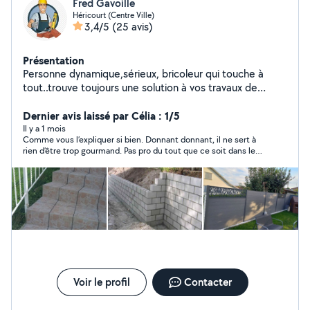
Fred Gavoille
Héricourt (Centre Ville)
3,4/5
(25 avis)
Présentation
Personne dynamique,sérieux, bricoleur qui touche à
tout..trouve toujours une solution à vos travaux de
réalisation....
Dernier avis laissé par Célia : 1/5
Il y a 1 mois
Comme vous l’expliquer si bien. Donnant donnant, il ne sert à
rien d’être trop gourmand. Pas pro du tout que ce soit dans le
comportement comme dans les propos tenus. Mais vu les
derniers avis, nous ne sommes pas les seuls ! Faites attention
⛔️
Voir le profil
Contacter