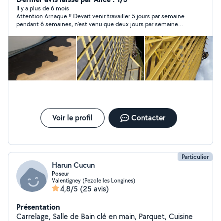
projet contactez-moi Je me déplace tout secteur Pierre
Il y a plus de 6 mois
Attention Arnaque !! Devait venir travailler 5 jours par semaine
Philippe
pendant 6 semaines, n'est venu que deux jours par semaine
pour passer son temps à telephoner à ses copines, mais est
venu la nuit sur le chantier pour faire la fete. Le peu de travail
effectué aurait été mieux fait par un enfant. Pierre a déjà
arnaqué de nombreuses personnes, nous avons pris contact
entre nous, si vous souhaitez vous joindre à nous, vous pouvez
me contacter au 0784163851
Voir le profil
Contacter
Particulier
Harun Cucun
Poseur
Valentigney (Pezole les Longines)
4,8/5
(25 avis)
Présentation
Carrelage, Salle de Bain clé en main, Parquet, Cuisine