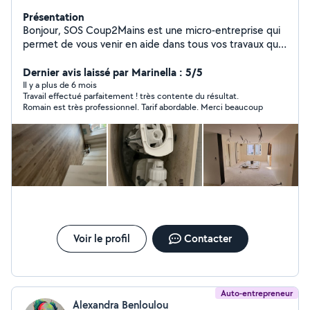
Présentation
Bonjour, SOS Coup2Mains est une micro-entreprise qui
permet de vous venir en aide dans tous vos travaux que
ce soit en extérieur comme en intérieur. Je suis à votre
disposition du lundi au jeudi de Pour tout
Dernier avis laissé par Marinella : 5/5
renseignement, n'hésitez pas à me contacter par
Il y a plus de 6 mois
Travail effectué parfaitement ! très contente du résultat.
téléphone ou message privé. Les devis sont gratuits.
Romain est très professionnel. Tarif abordable. Merci beaucoup
Cordialement. Peinture, placo, bande à joints, pose de
sol , nettoyage haute pressions, etc
Voir le profil
Contacter
Auto-entrepreneur
Alexandra Benloulou