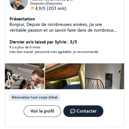
Danjoutin (Danjoutin)
4,9/5
(203 avis)
Présentation
Bonjour, Depuis de nombreuses années, j'ai une
véritable passion et un savoir-faire dans de nombreux
domaines de bricolage . Je suis autodidacte et
polyvalent, C'est pour cela que j'ai décidé de proposé
Dernier avis laissé par Sylvie : 5/5
mon aide sur ce site. Je peux aussi vous débarrasser
Il y a plus de 6 mois
très bon travail. personne très agréable. je recommande.
des encombrants, vide maison et déchetterie. Je suis
sérieux, ponctuel et motivé. N'hésitez pas à m'envoyer
votre demande, Je suis toujours disponible pour
répondre à vos attentes. Bien cordialement, David
Rénovation tout corps d’état
Voir le profil
Contacter