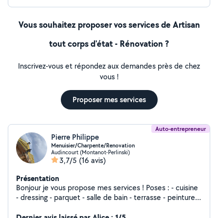
Vous souhaitez proposer vos services de Artisan
tout corps d'état - Rénovation ?
Inscrivez-vous et répondez aux demandes près de chez
vous !
Proposer mes services
Auto-entrepreneur
Pierre Philippe
Menuisier/Charpente/Renovation
Audincourt (Montanot-Perlinski)
3,7/5
(16 avis)
Présentation
Bonjour je vous propose mes services ! Poses : - cuisine
- dressing - parquet - salle de bain - terrasse - peinture -
charpente - couverture TOUT TYPE DE TRAVAUX + tout
type d'entretien d'espace vert Pour toute demande de
Dernier avis laissé par Alice : 1/5