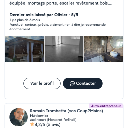
équipée, montage porte, escalier revêtement bois,
palissade, terrasse bois, composite, pergola en bois sur
mesures, ....
Dernier avis laissé par Olivier : 5/5
Il y a plus de 6 mois
Ponctuel, sérieux, précis, vraiment rien à dire je recommande
énormément
Voir le profil
Contacter
Auto-entrepreneur
Romain Trombetta (sos Coup2Mains)
Multiservice
Audincourt (Montanot-Perlinski)
4,2/5
(5 avis)