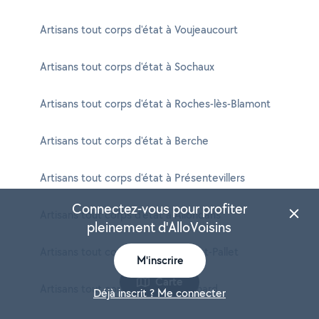
Artisans tout corps d'état à Voujeaucourt
Artisans tout corps d'état à Sochaux
Artisans tout corps d'état à Roches-lès-Blamont
Artisans tout corps d'état à Berche
Artisans tout corps d'état à Présentevillers
Connectez-vous pour profiter
Artisans tout corps d'état à Allondans
pleinement d'AlloVoisins
Artisans tout corps d'état à Oye-et-Pallet
M'inscrire
Carte
Artisans tout corps d'état à Brognard
Déjà inscrit ? Me connecter