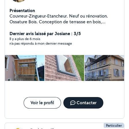
Présentation
Couvreur-Zingueur-Etancheur. Neuf ou rénovation.
Ossature Bois. Conception de terrasse en bois,
composite. Création de chevêtre pour fenêtre de toit.
Remplacement de velux. Pose de lambris pvc ou bois
Dernier avis laissé par Josiane : 3/5
sous toiture. Zinguerie : Gouttière, rive, solin,
Il y a plus de 6 mois
n'a pas répondu à mon dernier message
remplacement de manteau de cheminée. Bardage
rapporté en joint debout, bois, fibro ciment, composite
Isolation de combles, murs Petite charpente (carport,
avancée...) Assurance décennale et RC pro à jour
Voir le profil
Contacter
Particulier