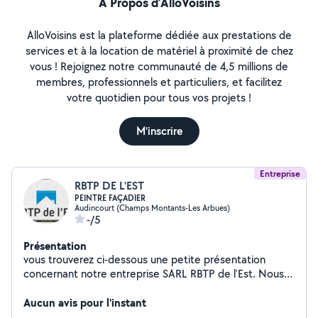
À Propos d’AlloVoisins
AlloVoisins est la plateforme dédiée aux prestations de
services et à la location de matériel à proximité de chez
vous ! Rejoignez notre communauté de 4,5 millions de
membres, professionnels et particuliers, et facilitez
votre quotidien pour tous vos projets !
M'inscrire
Entreprise
RBTP DE L'EST
PEINTRE FAÇADIER
Audincourt (Champs Montants-Les Arbues)
-/5
Présentation
vous trouverez ci-dessous une petite présentation
concernant notre entreprise SARL RBTP de l'Est. Nous
nous situons au 28 rue des Castors 25400 Audincourt.
Je vous détail ainsi toute les prestations que nous vous
Aucun avis pour l'instant
proposons. Les principales activités de notre entreprise