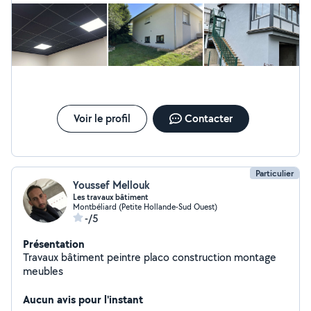
sont le Placo, la Peinture, l'enduit, ITI, ITE, le ravalement
de façade, l'échafaudage, l'isolation des combles
perdus, le flocage ainsi que le soulage.
Voir le profil
Contacter
Particulier
Youssef Mellouk
Les travaux bâtiment
Montbéliard (Petite Hollande-Sud Ouest)
-/5
Présentation
Travaux bâtiment peintre placo construction montage
meubles
Aucun avis pour l'instant