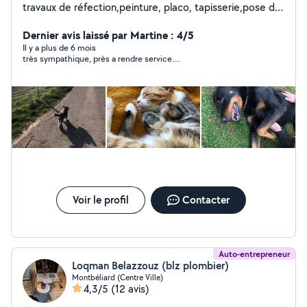
travaux de réfection,peinture, placo, tapisserie,pose de
carrelage..aide au déménagement,manutention,ainsi
que l'entretien extérieurs,tonte de pelouse,taille de
Dernier avis laissé par Martine : 4/5
haies etc..Service à la personne ménage course. Nous
Il y a plus de 6 mois
très sympathique, près a rendre service....
nous ferons également le plaisir de garder vos animaux
domestique dans notre maison avec jardin.
Voir le profil
Contacter
Auto-entrepreneur
Loqman Belazzouz (blz plombier)
Montbéliard (Centre Ville)
4,3/5
(12 avis)