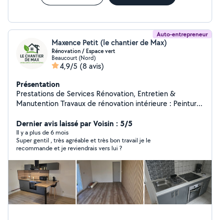
Auto-entrepreneur
Maxence Petit (le chantier de Max)
Rénovation / Espace vert
Beaucourt (Nord)
4,9/5
(8 avis)
Présentation
Prestations de Services Rénovation, Entretien &
Manutention Travaux de rénovation intérieure : Peinture
Pose de sols Installation de cuisines Agencement sur
mesure Plomberie Appareillage électrique ...et bien plus
Dernier avis laissé par Voisin : 5/5
selon vos besoins ! Entretien d'espaces verts : Tonte de
Il y a plus de 6 mois
Super gentil , très agréable et très bon travail je le
pelouse Taille de haies Débroussaillage Entretien
recommande et je reviendrais vers lui ?
général Nettoyage de terrasses Autres services :
Manutention diverse Petits travaux de maçonnerie
Permis VL & PL Déplacements facilités et prise en
charge de missions avec véhicule. Contact : Pour toute
demande d'information ou de devis, n'hésitez pas à me
joindre. Secteur Belfort Montbéliard sud Alsace
Maxence