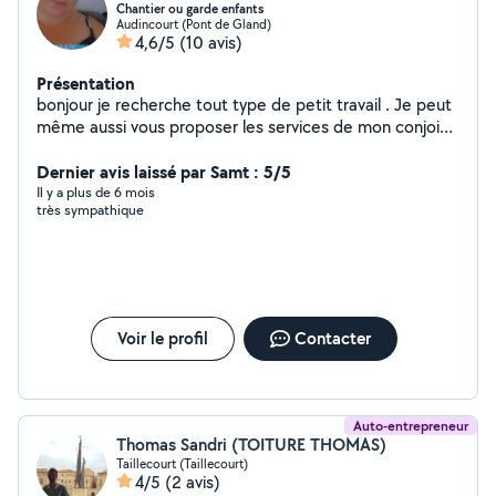
Chantier ou garde enfants
Audincourt (Pont de Gland)
4,6/5
(10 avis)
Présentation
bonjour je recherche tout type de petit travail . Je peut
même aussi vous proposer les services de mon conjoint
qui et petit artisant ( maçon carrelage parquet placo
peinture etc ) n hesiter pas a me contacter pour plus de
Dernier avis laissé par Samt : 5/5
renseignement . A bientôt
Il y a plus de 6 mois
très sympathique
Voir le profil
Contacter
Auto-entrepreneur
Thomas Sandri (TOITURE THOMAS)
Taillecourt (Taillecourt)
4/5
(2 avis)