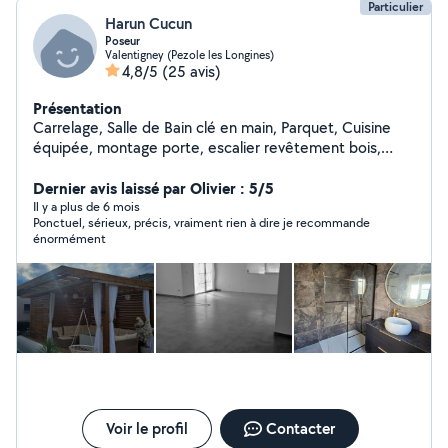
Particulier
Harun Cucun
Poseur
Valentigney (Pezole les Longines)
4,8/5
(25 avis)
Présentation
Carrelage, Salle de Bain clé en main, Parquet, Cuisine
équipée, montage porte, escalier revêtement bois,
palissade, terrasse bois, composite, pergola en bois sur
mesures, ....
Dernier avis laissé par Olivier : 5/5
Il y a plus de 6 mois
Ponctuel, sérieux, précis, vraiment rien à dire je recommande
énormément
Voir le profil
Contacter