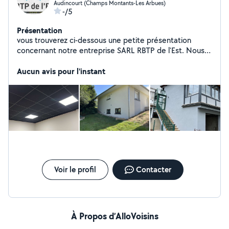
Audincourt (Champs Montants-Les Arbues)
-/5
Présentation
vous trouverez ci-dessous une petite présentation
concernant notre entreprise SARL RBTP de l'Est. Nous
nous situons au 28 rue des Castors 25400 Audincourt.
Je vous détail ainsi toute les prestations que nous vous
Aucun avis pour l'instant
proposons. Les principales activités de notre entreprise
sont le Placo, la Peinture, l'enduit, ITI, ITE, le ravalement
de façade, l'échafaudage, l'isolation des combles
perdus, le flocage ainsi que le soulage.
Voir le profil
Contacter
À Propos d’AlloVoisins