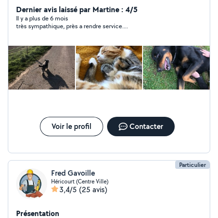
que l'entretien extérieurs,tonte de pelouse,taille de
Dernier avis laissé par Martine : 4/5
haies etc..Service à la personne ménage course. Nous
Il y a plus de 6 mois
très sympathique, près a rendre service....
nous ferons également le plaisir de garder vos animaux
domestique dans notre maison avec jardin.
Voir le profil
Contacter
Particulier
Fred Gavoille
Héricourt (Centre Ville)
3,4/5
(25 avis)
Présentation