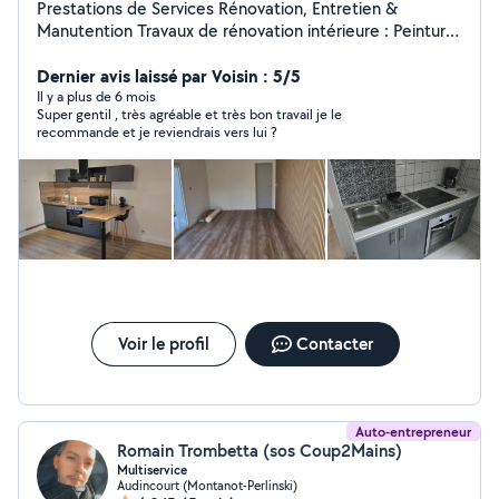
Prestations de Services Rénovation, Entretien &
Manutention Travaux de rénovation intérieure : Peinture
Pose de sols Installation de cuisines Agencement sur
mesure Plomberie Appareillage électrique ...et bien plus
Dernier avis laissé par Voisin : 5/5
selon vos besoins ! Entretien d'espaces verts : Tonte de
Il y a plus de 6 mois
Super gentil , très agréable et très bon travail je le
pelouse Taille de haies Débroussaillage Entretien
recommande et je reviendrais vers lui ?
général Nettoyage de terrasses Autres services :
Manutention diverse Petits travaux de maçonnerie
Permis VL & PL Déplacements facilités et prise en
charge de missions avec véhicule. Contact : Pour toute
demande d'information ou de devis, n'hésitez pas à me
joindre. Secteur Belfort Montbéliard sud Alsace
Maxence
Voir le profil
Contacter
Auto-entrepreneur
Romain Trombetta (sos Coup2Mains)
Multiservice
Audincourt (Montanot-Perlinski)