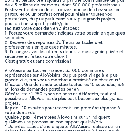
2013 et plébiscitée aujourd’hui par une communauté de plus
de 4,5 millions de membres, dont 300 000 professionnels.
Postez votre demande et trouvez proche de chez vous un
particulier ou un professionnel pour réaliser toutes vos
prestations, du plus petit besoin aux plus grands projets,
pour un bon rapport qualité/prix.
Facilitez votre quotidien en 3 étapes :
1. Postez votre demande : indiquez votre besoin en quelques
secondes.
2. Recevez des réponses d’offreurs particuliers et
professionnels en quelques minutes.
3. Echangez avec les offreurs depuis la messagerie privée et
sécurisée et faites votre choix !
C’est gratuit et sans commission !
AlloVoisins partout en France : 35 000 communes
représentées sur AlloVoisins, du plus petit village à la plus
grande ville, trouvez un membre à proximité de chez vous !
Efficace : Une demande postée toutes les 10 secondes, 3.6
millions de demandes postées par an
Généraliste : 1 250 types de besoins différents, tout est
possible sur AlloVoisins, du plus petit besoin aux plus grands
projets.
Rapide : 10 minutes pour recevoir une première réponse à
votre demande
Qualité / prix : 4 membres AlloVoisins sur 5* indiquent
qu’AlloVoisins propose un bon rapport qualité/prix
* Données issues d’une enquête AlloVoisins réalisée sur un