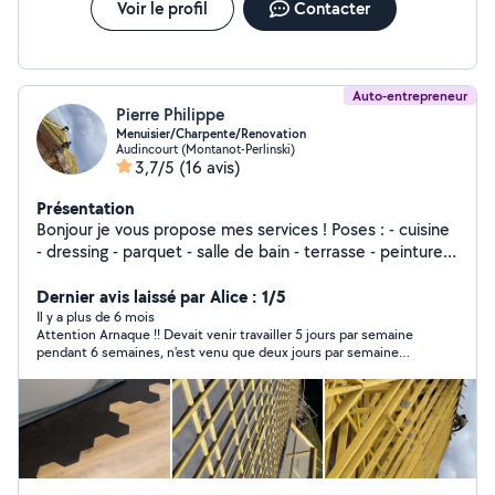
Voir le profil
Contacter
Auto-entrepreneur
Pierre Philippe
Menuisier/Charpente/Renovation
Audincourt (Montanot-Perlinski)
3,7/5
(16 avis)
Présentation
Bonjour je vous propose mes services ! Poses : - cuisine
- dressing - parquet - salle de bain - terrasse - peinture -
charpente - couverture TOUT TYPE DE TRAVAUX + tout
type d'entretien d'espace vert Pour toute demande de
Dernier avis laissé par Alice : 1/5
projet contactez-moi Je me déplace tout secteur Pierre
Il y a plus de 6 mois
Attention Arnaque !! Devait venir travailler 5 jours par semaine
Philippe
pendant 6 semaines, n'est venu que deux jours par semaine
pour passer son temps à telephoner à ses copines, mais est
venu la nuit sur le chantier pour faire la fete. Le peu de travail
effectué aurait été mieux fait par un enfant. Pierre a déjà
arnaqué de nombreuses personnes, nous avons pris contact
entre nous, si vous souhaitez vous joindre à nous, vous pouvez
me contacter au 0784163851