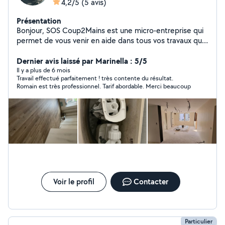
4,2/5
(5 avis)
Présentation
Bonjour, SOS Coup2Mains est une micro-entreprise qui
permet de vous venir en aide dans tous vos travaux que
ce soit en extérieur comme en intérieur. Je suis à votre
disposition du lundi au jeudi de Pour tout
Dernier avis laissé par Marinella : 5/5
renseignement, n'hésitez pas à me contacter par
Il y a plus de 6 mois
Travail effectué parfaitement ! très contente du résultat.
téléphone ou message privé. Les devis sont gratuits.
Romain est très professionnel. Tarif abordable. Merci beaucoup
Cordialement. Peinture, placo, bande à joints, pose de
sol , nettoyage haute pressions, etc
Voir le profil
Contacter
Particulier