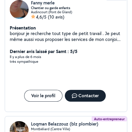
Fanny merle
Chantier ou garde enfants
Audincourt (Pont de Gland)
4,6/5
(10 avis)
Présentation
bonjour je recherche tout type de petit travail . Je peut
même aussi vous proposer les services de mon conjoint
qui et petit artisant ( maçon carrelage parquet placo
peinture etc ) n hesiter pas a me contacter pour plus de
Dernier avis laissé par Samt : 5/5
renseignement . A bientôt
Il y a plus de 6 mois
très sympathique
Voir le profil
Contacter
Auto-entrepreneur
Loqman Belazzouz (blz plombier)
Montbéliard (Centre Ville)