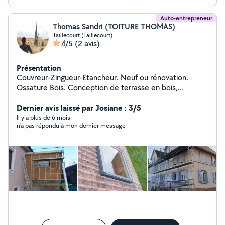
Auto-entrepreneur
Thomas Sandri (TOITURE THOMAS)
Taillecourt (Taillecourt)
4/5
(2 avis)
Présentation
Couvreur-Zingueur-Etancheur. Neuf ou rénovation.
Ossature Bois. Conception de terrasse en bois,
composite. Création de chevêtre pour fenêtre de toit.
Remplacement de velux. Pose de lambris pvc ou bois
Dernier avis laissé par Josiane : 3/5
sous toiture. Zinguerie : Gouttière, rive, solin,
Il y a plus de 6 mois
n'a pas répondu à mon dernier message
remplacement de manteau de cheminée. Bardage
rapporté en joint debout, bois, fibro ciment, composite
Isolation de combles, murs Petite charpente (carport,
avancée...) Assurance décennale et RC pro à jour