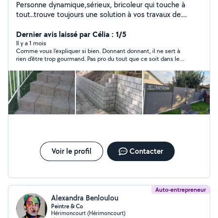
Personne dynamique,sérieux, bricoleur qui touche à
tout..trouve toujours une solution à vos travaux de
réalisation....
Dernier avis laissé par Célia : 1/5
Il y a 1 mois
Comme vous l’expliquer si bien. Donnant donnant, il ne sert à
rien d’être trop gourmand. Pas pro du tout que ce soit dans le
comportement comme dans les propos tenus. Mais vu les
derniers avis, nous ne sommes pas les seuls ! Faites attention
⛔️
Voir le profil
Contacter
Auto-entrepreneur
Alexandra Benloulou
Peintre & Co
Hérimoncourt (Hérimoncourt)