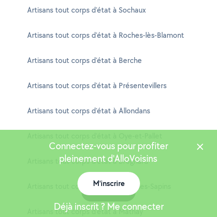
Artisans tout corps d'état à Sochaux
Artisans tout corps d'état à Roches-lès-Blamont
Artisans tout corps d'état à Berche
Artisans tout corps d'état à Présentevillers
Artisans tout corps d'état à Allondans
Artisans tout corps d'état à Oye-et-Pallet
Connectez-vous pour profiter
pleinement d'AlloVoisins
Artisans tout corps d'état à Brognard
M'inscrire
Artisans tout corps d'état à Serre-les-Sapins
Carte
Déjà inscrit ? Me connecter
Artisans tout corps d'état à Mathay