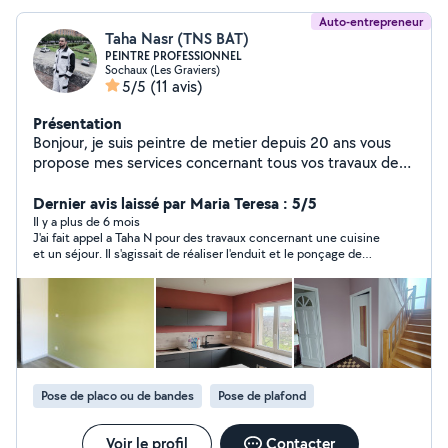
Auto-entrepreneur
Taha Nasr (TNS BAT)
PEINTRE PROFESSIONNEL
Sochaux (Les Graviers)
5/5
(11 avis)
Présentation
Bonjour, je suis peintre de metier depuis 20 ans vous
propose mes services concernant tous vos travaux de
rénovation peinture intérieure et extérieure. Peintre et
enduiseur de métier.Tous les travaux de rénovation et
Dernier avis laissé par Maria Teresa : 5/5
rafraîchissement ou habitation neuve peinture, joints au
Il y a plus de 6 mois
J'ai fait appel a Taha N pour des travaux concernant une cuisine
placo, enduit lissage ratissage, tapisserie ( papier peint
et un séjour. Il s'agissait de réaliser l'enduit et le ponçage de
et toile de verre) La qualité du travail avant tout, Travail
tous les murs et plafonds des deux pièces. Puis réaliser la
propre et soigner Très efficace et rapide
peinture des deux pièces, murs et plafonds. Afin que les pièces
soient totalement finies, Taha N a eu l'amabilité de proposer de
se charger du colmatage des fissures à divers endroits, ainsi
que la peinture du radiateur et de la porte du séjour! C'est une
personne ponctuelle, sérieuse et compétente dans son
domaine. Je recommande...
Pose de placo ou de bandes
Pose de plafond
Voir le profil
Contacter