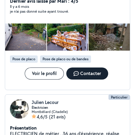
Plaquiste Peinture Pour toutes autres demandes,
Dernier avis laissé par Mari : 4/5
n'hésitez pas à me contacter
Il y a 6 mois
je n'ai pas donné suite ayant trouvé.
Pose de placo
Pose de placo ou de bandes
Voir le profil
Contacter
Particulier
Julien Lecour
Électricien
Montbéliard (Citadelle)
4,6/5
(21 avis)
Présentation
ELECTRICIEN de métier , 36 ans d'éxpérience, réalise