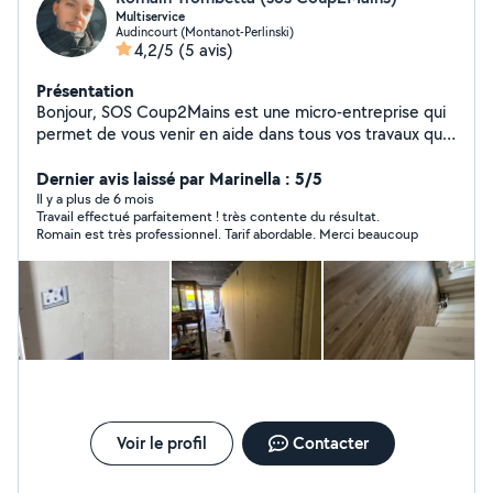
Multiservice
Audincourt (Montanot-Perlinski)
4,2/5
(5 avis)
Présentation
Bonjour, SOS Coup2Mains est une micro-entreprise qui
permet de vous venir en aide dans tous vos travaux que
ce soit en extérieur comme en intérieur. Je suis à votre
disposition du lundi au jeudi de Pour tout
Dernier avis laissé par Marinella : 5/5
renseignement, n'hésitez pas à me contacter par
Il y a plus de 6 mois
Travail effectué parfaitement ! très contente du résultat.
téléphone ou message privé. Les devis sont gratuits.
Romain est très professionnel. Tarif abordable. Merci beaucoup
Cordialement. Peinture, placo, bande à joints, pose de
sol , nettoyage haute pressions, etc
Voir le profil
Contacter