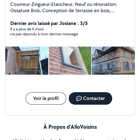
Couvreur-Zingueur-Etancheur. Neuf ou rénovation.
Ossature Bois. Conception de terrasse en bois,
composite. Création de chevêtre pour fenêtre de toit.
Remplacement de velux. Pose de lambris pvc ou bois
Dernier avis laissé par Josiane : 3/5
sous toiture. Zinguerie : Gouttière, rive, solin,
Il y a plus de 6 mois
n'a pas répondu à mon dernier message
remplacement de manteau de cheminée. Bardage
rapporté en joint debout, bois, fibro ciment, composite
Isolation de combles, murs Petite charpente (carport,
avancée...) Assurance décennale et RC pro à jour
Voir le profil
Contacter
À Propos d’AlloVoisins