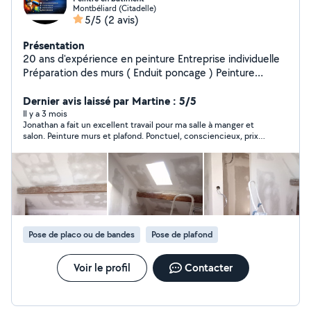
Montbéliard (Citadelle)
5/5
(2 avis)
Présentation
20 ans d'expérience en peinture Entreprise individuelle
Préparation des murs ( Enduit poncage ) Peinture
décoration Petit travaux de bricolage Laisser un
message sur mon répondeur et je vous rappellerai.
Dernier avis laissé par Martine : 5/5
Il y a 3 mois
Jonathan a fait un excellent travail pour ma salle à manger et
salon. Peinture murs et plafond. Ponctuel, consciencieux, prix
très très raisonnable, pas une goutte de peinture, tout était
nettoyé après chaque journée de travail. Il a même aidé à
remettre les tringles et rideaux avant de partir. Je recommande
+++
Pose de placo ou de bandes
Pose de plafond
Voir le profil
Contacter