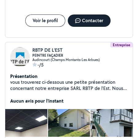
Voir le profil
Contacter
Entreprise
RBTP DE L'EST
PEINTRE FAÇADIER
Audincourt (Champs Montants-Les Arbues)
-/5
Présentation
vous trouverez ci-dessous une petite présentation
concernant notre entreprise SARL RBTP de l'Est. Nous
nous situons au 28 rue des Castors 25400 Audincourt.
Je vous détail ainsi toute les prestations que nous vous
Aucun avis pour l'instant
proposons. Les principales activités de notre entreprise
sont le Placo, la Peinture, l'enduit, ITI, ITE, le ravalement
de façade, l'échafaudage, l'isolation des combles
perdus, le flocage ainsi que le soulage.