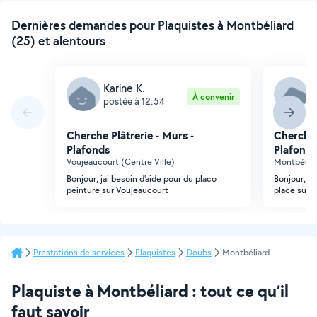
Dernières demandes pour Plaquistes à Montbéliard
(25) et alentours
Karine K.
G
À convenir
postée à 12:54
p
Cherche Plâtrerie - Murs -
Cherche 
Plafonds
Plafonds
Voujeaucourt (Centre Ville)
Montbéliar
Bonjour, jai besoin d'aide pour du placo
Bonjour, je
peinture sur Voujeaucourt
place sur 
Prestations de services
Plaquistes
Doubs
Montbéliard
Plaquiste à Montbéliard : tout ce qu’il
faut savoir