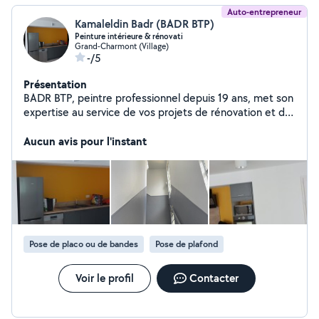
Auto-entrepreneur
Kamaleldin Badr (BADR BTP)
Peinture intérieure & rénovati
Grand-Charmont (Village)
-/5
Présentation
BADR BTP, peintre professionnel depuis 19 ans, met son
expertise au service de vos projets de rénovation et de
décoration. Spécialisé en peinture intérieure et
extérieure, enduit, ponçage et lissage, nous assurons
Aucun avis pour l'instant
des finitions soignées et durables. Notre savoir-faire
inclut également des techniques décoratives comme le
stuc, apportant élégance et originalité à vos murs.
Sérieux, réactifs et à l'écoute, nous vous accompagnons
du conseil à la réalisation pour sublimer vos espaces.
BADR BTP, la qualité artisanale au service de votre
satisfaction. Devis gratuit.
Pose de placo ou de bandes
Pose de plafond
Voir le profil
Contacter