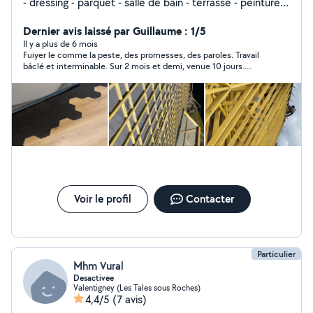
- dressing - parquet - salle de bain - terrasse - peinture -
charpente - couverture TOUT TYPE DE TRAVAUX + tout
type d'entretien d'espace vert Pour toute demande de
Dernier avis laissé par Guillaume : 1/5
projet contactez-moi Je me déplace tout secteur Pierre
Il y a plus de 6 mois
Fuiyer le comme la peste, des promesses, des paroles. Travail
Philippe
bâclé et interminable. Sur 2 mois et demi, venue 10 jours.
Décalage de 5 cm sur des fenêtres, Rien est droit, problème de
perception dans l'espace. Impossible de peintre, j'ai du poser de
la fibre pour cacher les défauts Pour des informations, 06 70 77
72 67
Voir le profil
Contacter
Particulier
Mhm Vural
Desactivee
Valentigney (Les Tales sous Roches)
4,4/5
(7 avis)