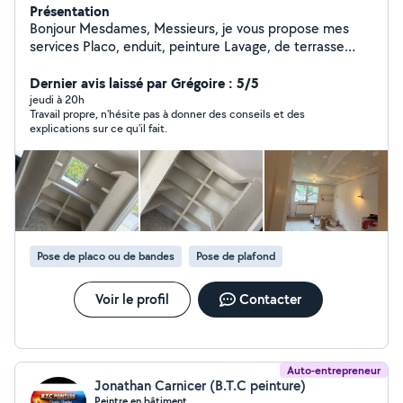
Présentation
Bonjour Mesdames, Messieurs, je vous propose mes
services Placo, enduit, peinture Lavage, de terrasse
Tout type de débarras Je propose d'autres service,
hésitez pas à m'envoyer un message ou un mail je
Dernier avis laissé par Grégoire : 5/5
répondrai dans les plus brefs délais En vous souhaitant à
jeudi à 20h
Travail propre, n'hésite pas à donner des conseils et des
tous une bonne journée ! Cordialement, Monsieur Da
explications sur ce qu'il fait.
Silva.
Pose de placo ou de bandes
Pose de plafond
Voir le profil
Contacter
Auto-entrepreneur
Jonathan Carnicer (B.T.C peinture)
Peintre en bâtiment