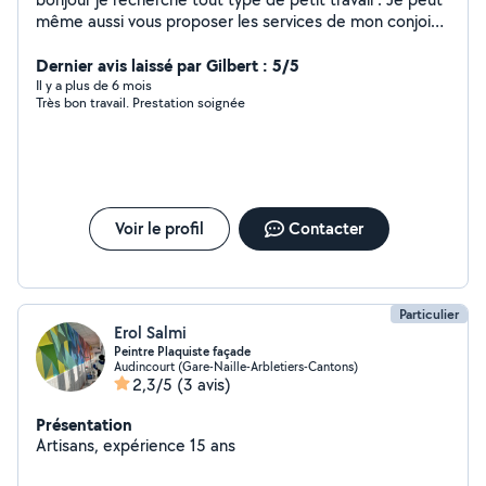
même aussi vous proposer les services de mon conjoint
qui et petit artisant ( maçon carrelage parquet placo
peinture etc ) n hesiter pas a me contacter pour plus de
Dernier avis laissé par Gilbert : 5/5
renseignement . A bientôt
Il y a plus de 6 mois
Très bon travail. Prestation soignée
Voir le profil
Contacter
Particulier
Erol Salmi
Peintre Plaquiste façade
Audincourt (Gare-Naille-Arbletiers-Cantons)
2,3/5
(3 avis)
Présentation
Artisans, expérience 15 ans