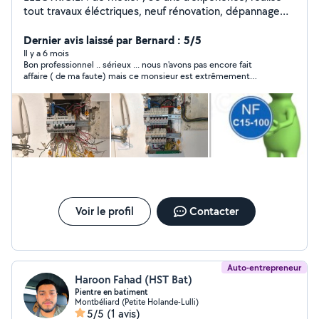
tout travaux éléctriques, neuf rénovation, dépannage
mise en conformité de votre coffret aux NORMES NF C
15-100. Entretien et réparation engin de motoculture et
Dernier avis laissé par Bernard : 5/5
de jardinage affûtage chaîne de tronçonneuse.
Il y a 6 mois
Bon professionnel .. sérieux ... nous n'avons pas encore fait
Réparation électroménager
affaire ( de ma faute) mais ce monsieur est extrêmement
sérieux
Voir le profil
Contacter
Auto-entrepreneur
Haroon Fahad (HST Bat)
Pientre en batiment
Montbéliard (Petite Holande-Lulli)
5/5
(1 avis)