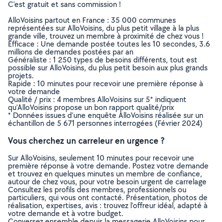
C’est gratuit et sans commission !
AlloVoisins partout en France : 35 000 communes
représentées sur AlloVoisins, du plus petit village à la plus
grande ville, trouvez un membre à proximité de chez vous !
Efficace : Une demande postée toutes les 10 secondes, 3.6
millions de demandes postées par an
Généraliste : 1 250 types de besoins différents, tout est
possible sur AlloVoisins, du plus petit besoin aux plus grands
projets.
Rapide : 10 minutes pour recevoir une première réponse à
votre demande
Qualité / prix : 4 membres AlloVoisins sur 5* indiquent
qu’AlloVoisins propose un bon rapport qualité/prix
* Données issues d’une enquête AlloVoisins réalisée sur un
échantillon de 5 671 personnes interrogées (Février 2024)
Vous cherchez un carreleur en urgence ?
Sur AlloVoisins, seulement 10 minutes pour recevoir une
première réponse à votre demande. Postez votre demande
et trouvez en quelques minutes un membre de confiance,
autour de chez vous, pour votre besoin urgent de carrelage
Consultez les profils des membres, professionnels ou
particuliers, qui vous ont contacté. Présentation, photos de
réalisation, expertises, avis : trouvez l'offreur idéal, adapté à
votre demande et à votre budget.
Conversez ensemble depuis la messagerie AlloVoisins pour