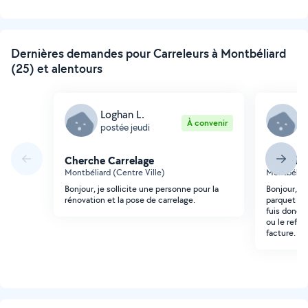
Dernières demandes pour Carreleurs à Montbéliard
(25) et alentours
Loghan L.
L
À convenir
postée jeudi
p
Cherche Carrelage
Cherche 
Montbéliard (Centre Ville)
Montbéliar
Bonjour, je sollicite une personne pour la
Bonjour, ch
rénovation et la pose de carrelage.
parquet qu
fuis donc r
ou le refair
facture. M