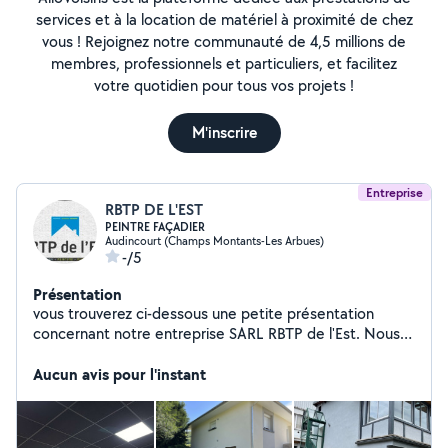
services et à la location de matériel à proximité de chez
vous ! Rejoignez notre communauté de 4,5 millions de
membres, professionnels et particuliers, et facilitez
votre quotidien pour tous vos projets !
M'inscrire
Entreprise
RBTP DE L'EST
PEINTRE FAÇADIER
Audincourt (Champs Montants-Les Arbues)
-/5
Présentation
vous trouverez ci-dessous une petite présentation
concernant notre entreprise SARL RBTP de l'Est. Nous
nous situons au 28 rue des Castors 25400 Audincourt.
Je vous détail ainsi toute les prestations que nous vous
Aucun avis pour l'instant
proposons. Les principales activités de notre entreprise
sont le Placo, la Peinture, l'enduit, ITI, ITE, le ravalement
de façade, l'échafaudage, l'isolation des combles