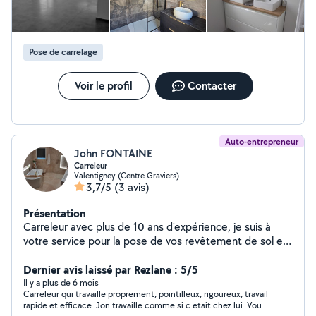
Pose de carrelage
Voir le profil
Contacter
Auto-entrepreneur
John FONTAINE
Carreleur
Valentigney (Centre Graviers)
3,7/5
(3 avis)
Présentation
Carreleur avec plus de 10 ans d'expérience, je suis à
votre service pour la pose de vos revêtement de sol et
mural. Joignable tous les jours pour répondre à vos
projets.
Dernier avis laissé par Rezlane : 5/5
Il y a plus de 6 mois
Carreleur qui travaille proprement, pointilleux, rigoureux, travail
rapide et efficace. Jon travaille comme si c etait chez lui. Vous