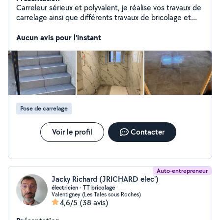
Carreleur sérieux et polyvalent, je réalise vos travaux de
carrelage ainsi que différents travaux de bricolage et
rénovation. Motivé, soigneux et à l'écoute, je suis
disponible pour répondre à toutes vos demandes.
Aucun avis pour l'instant
Travail propre, sérieux et satisfaction garantie.
Pose de carrelage
Voir le profil
Contacter
Auto-entrepreneur
Jacky Richard (JRICHARD elec')
électricien - TT bricolage
Valentigney (Les Tales sous Roches)
4,6/5
(38 avis)