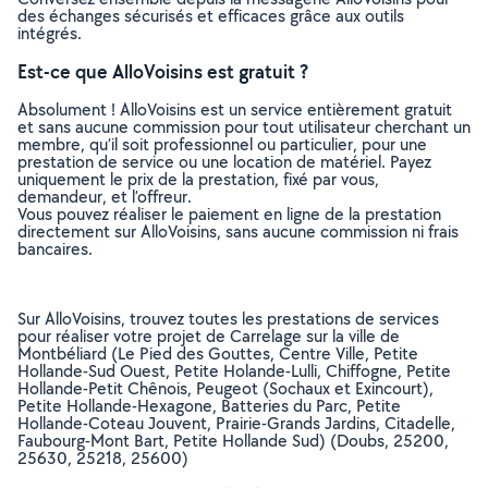
des échanges sécurisés et efficaces grâce aux outils
intégrés.
Est-ce que AlloVoisins est gratuit ?
Absolument ! AlloVoisins est un service entièrement gratuit
et sans aucune commission pour tout utilisateur cherchant un
membre, qu’il soit professionnel ou particulier, pour une
prestation de service ou une location de matériel. Payez
uniquement le prix de la prestation, fixé par vous,
demandeur, et l’offreur.
Vous pouvez réaliser le paiement en ligne de la prestation
directement sur AlloVoisins, sans aucune commission ni frais
bancaires.
Sur AlloVoisins, trouvez toutes les prestations de services
pour réaliser votre projet de Carrelage sur la ville de
Montbéliard (Le Pied des Gouttes, Centre Ville, Petite
Hollande-Sud Ouest, Petite Holande-Lulli, Chiffogne, Petite
Hollande-Petit Chênois, Peugeot (Sochaux et Exincourt),
Petite Hollande-Hexagone, Batteries du Parc, Petite
Hollande-Coteau Jouvent, Prairie-Grands Jardins, Citadelle,
Faubourg-Mont Bart, Petite Hollande Sud) (Doubs, 25200,
25630, 25218, 25600)