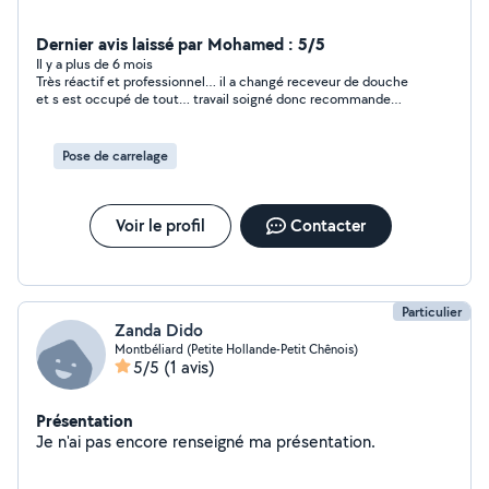
Dernier avis laissé par Mohamed : 5/5
Il y a plus de 6 mois
Très réactif et professionnel… il a changé receveur de douche
et s est occupé de tout… travail soigné donc recommande
vivement… bon rapport qualité prix et j’espère qu’il sera
disponible pour prochainement continuer notre collaboration…
je le remercie vraiment beaucoup…
Pose de carrelage
Voir le profil
Contacter
Particulier
Zanda Dido
Montbéliard (Petite Hollande-Petit Chênois)
5/5
(1 avis)
Présentation
Je n'ai pas encore renseigné ma présentation.