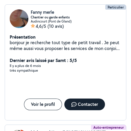
Particulier
Fanny merle
Chantier ou garde enfants
Audincourt (Pont de Gland)
4,6/5
(10 avis)
Présentation
bonjour je recherche tout type de petit travail . Je peut
même aussi vous proposer les services de mon conjoint
qui et petit artisant ( maçon carrelage parquet placo
peinture etc ) n hesiter pas a me contacter pour plus de
Dernier avis laissé par Samt : 5/5
renseignement . A bientôt
Il y a plus de 6 mois
très sympathique
Voir le profil
Contacter
Auto-entrepreneur