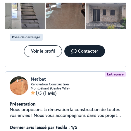
ne serez pas déçus!
Pose de carrelage
Voir le profil
Contacter
Entreprise
Net’bat
Renovation Construction
Montbéliard (Centre Ville)
1/5
(1 avis)
Présentation
Nous proposons la rénovation la construction de toutes
vos envies ! Nous vous accompagnons dans vos projets,
et nous vous conseillons ! Passer par nous et gâche de
qualité et de sérénité.
Dernier avis laissé par Fadila : 1/5