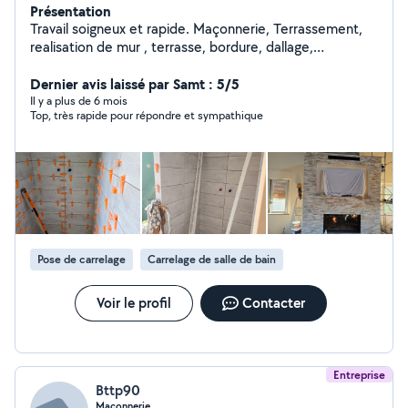
Présentation
Travail soigneux et rapide. Maçonnerie, Terrassement,
realisation de mur , terrasse, bordure, dallage,
terrassement, remise en état terrain avant gazon ,
carrelage , placo, peinture, assemblage meuble cuisine,
Dernier avis laissé par Samt : 5/5
salle de bain.
Il y a plus de 6 mois
Top, très rapide pour répondre et sympathique
Pose de carrelage
Carrelage de salle de bain
Voir le profil
Contacter
Entreprise
Bttp90
Maçonnerie