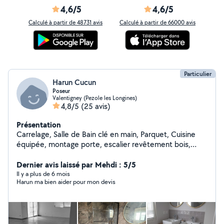
4,6/5
4,6/5
Calculé à partir de 48731 avis
Calculé à partir de 66000 avis
Particulier
Harun Cucun
Poseur
Valentigney (Pezole les Longines)
4,8/5
(25 avis)
Présentation
Carrelage, Salle de Bain clé en main, Parquet, Cuisine
équipée, montage porte, escalier revêtement bois,
palissade, terrasse bois, composite, pergola en bois sur
mesures, ....
Dernier avis laissé par Mehdi : 5/5
Il y a plus de 6 mois
Harun ma bien aider pour mon devis