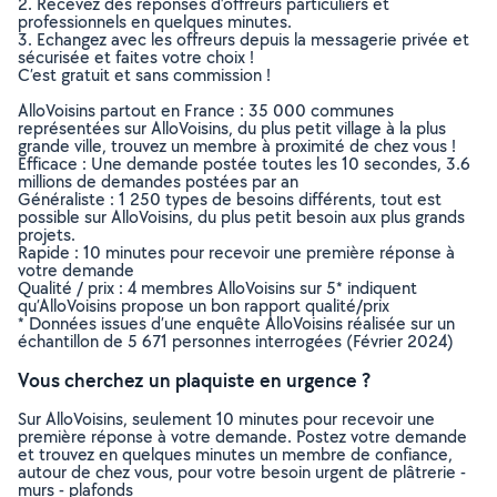
2. Recevez des réponses d’offreurs particuliers et
professionnels en quelques minutes.
3. Echangez avec les offreurs depuis la messagerie privée et
sécurisée et faites votre choix !
C’est gratuit et sans commission !
AlloVoisins partout en France : 35 000 communes
représentées sur AlloVoisins, du plus petit village à la plus
grande ville, trouvez un membre à proximité de chez vous !
Efficace : Une demande postée toutes les 10 secondes, 3.6
millions de demandes postées par an
Généraliste : 1 250 types de besoins différents, tout est
possible sur AlloVoisins, du plus petit besoin aux plus grands
projets.
Rapide : 10 minutes pour recevoir une première réponse à
votre demande
Qualité / prix : 4 membres AlloVoisins sur 5* indiquent
qu’AlloVoisins propose un bon rapport qualité/prix
* Données issues d’une enquête AlloVoisins réalisée sur un
échantillon de 5 671 personnes interrogées (Février 2024)
Vous cherchez un plaquiste en urgence ?
Sur AlloVoisins, seulement 10 minutes pour recevoir une
première réponse à votre demande. Postez votre demande
et trouvez en quelques minutes un membre de confiance,
autour de chez vous, pour votre besoin urgent de plâtrerie -
murs - plafonds