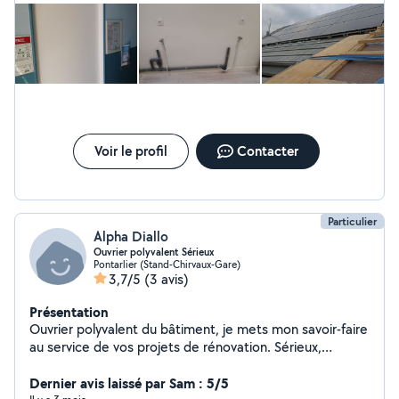
avec mes standards de qualité. Contactez-moi pour un
devis personnalisé. À Contre Courant, votre partenaire
de confiance.
Voir le profil
Contacter
Particulier
Alpha Diallo
Ouvrier polyvalent Sérieux
Pontarlier (Stand-Chirvaux-Gare)
3,7/5
(3 avis)
Présentation
Ouvrier polyvalent du bâtiment, je mets mon savoir-faire
au service de vos projets de rénovation. Sérieux,
efficace et minutieux, j'interviens sur différents travaux :
carrelage,pose de sols, peinture, papier peint, placo,
Dernier avis laissé par Sam : 5/5