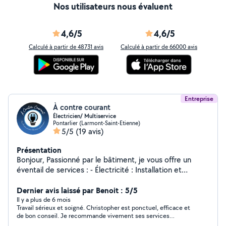
Nos utilisateurs nous évaluent
4,6/5
4,6/5
Calculé à partir de 48731 avis
Calculé à partir de 66000 avis
Entreprise
À contre courant
Électricien/ Multiservice
Pontarlier (Larmont-Saint-Etienne)
5/5
(19 avis)
Présentation
Bonjour, Passionné par le bâtiment, je vous offre un
éventail de services : - Électricité : Installation et
dépannage, du simple interrupteur à la rénovation
complète. - Plomberie pour cuisines : Spécialiste des
Dernier avis laissé par Benoit : 5/5
cuisines, je résous les fuites et installe les robinetteries.
Il y a plus de 6 mois
Travail sérieux et soigné. Christopher est ponctuel, efficace et
- Aménagement intérieur : Montage de cuisines, salles
de bon conseil. Je recommande vivement ses services
de bain, etc. - Travaux divers : Services variés, en accord
d’électricien !