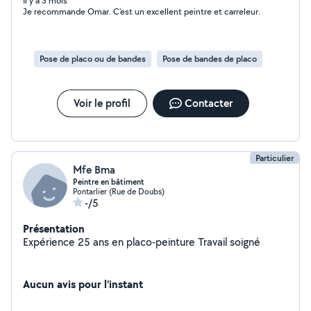
isolation, ratissage, réalisation de placard,... Mon
Il y a 3 mois
Je recommande Omar. C’est un excellent peintre et carreleur.
objectif est simple : un travail propre, durable et surtout
votre satisfaction. Besoin de redonner vie à votre
intérieur ? Je suis prêt à transformer vos idées en
réalité. Je vous dis à très vite ;)
Pose de placo ou de bandes
Pose de bandes de placo
Voir le profil
Contacter
Particulier
Mfe Bma
Peintre en bâtiment
Pontarlier (Rue de Doubs)
-/5
Présentation
Expérience 25 ans en placo-peinture Travail soigné
Aucun avis pour l'instant