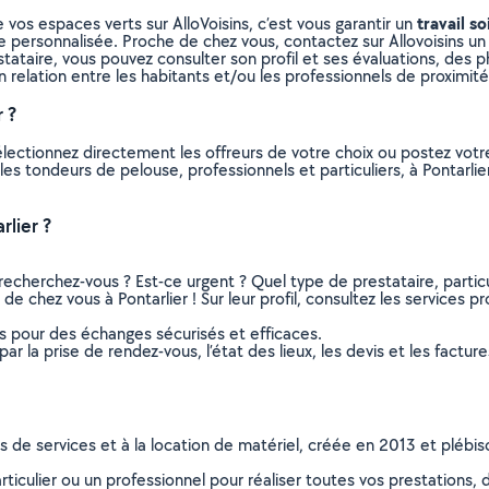
travail so
 vos espaces verts sur AlloVoisins, c’est vous garantir un
e personnalisée. Proche de chez vous, contactez sur Allovoisins un 
ataire, vous pouvez consulter son profil et ses évaluations, des pho
n relation entre les habitants et/ou les professionnels de proximité
 ?
électionnez directement les offreurs de votre choix ou postez vo
s les tondeurs de pelouse, professionnels et particuliers, à Pontar
lier ?
recherchez-vous ? Est-ce urgent ? Quel type de prestataire, particu
e chez vous à Pontarlier ! Sur leur profil, consultez les services pr
ns pour des échanges sécurisés et efficaces.
r la prise de rendez-vous, l’état des lieux, les devis et les facture
ns de services et à la location de matériel, créée en 2013 et plébi
culier ou un professionnel pour réaliser toutes vos prestations, d