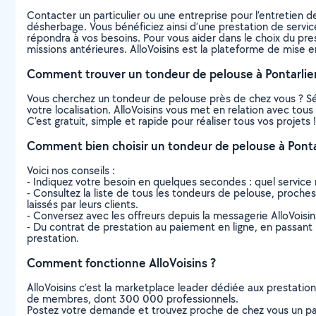
Contacter un particulier ou une entreprise pour l’entretien de
désherbage. Vous bénéficiez ainsi d’une prestation de servic
répondra à vos besoins. Pour vous aider dans le choix du prest
missions antérieures. AlloVoisins est la plateforme de mise e
Comment trouver un tondeur de pelouse à Pontarlier
Vous cherchez un tondeur de pelouse près de chez vous ? S
votre localisation. AlloVoisins vous met en relation avec tou
C’est gratuit, simple et rapide pour réaliser tous vos projets !
Comment bien choisir un tondeur de pelouse à Pontar
Voici nos conseils :
- Indiquez votre besoin en quelques secondes : quel service 
- Consultez la liste de tous les tondeurs de pelouse, proches d
laissés par leurs clients.
- Conversez avec les offreurs depuis la messagerie AlloVoisi
- Du contrat de prestation au paiement en ligne, en passant pa
prestation.
Comment fonctionne AlloVoisins ?
AlloVoisins c’est la marketplace leader dédiée aux prestatio
de membres, dont 300 000 professionnels.
Postez votre demande et trouvez proche de chez vous un parti