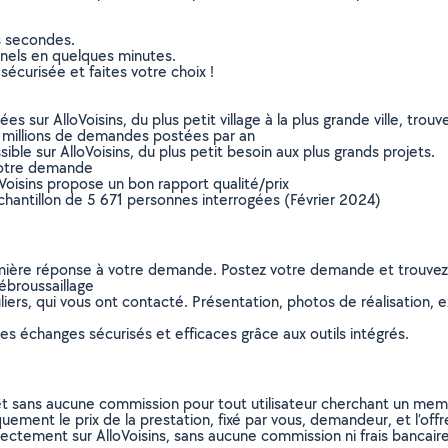
s secondes.
nnels en quelques minutes.
sécurisée et faites votre choix !
sur AlloVoisins, du plus petit village à la plus grande ville, tro
 millions de demandes postées par an
ible sur AlloVoisins, du plus petit besoin aux plus grands projets.
votre demande
oVoisins propose un bon rapport qualité/prix
chantillon de 5 671 personnes interrogées (Février 2024)
remière réponse à votre demande. Postez votre demande et trouve
ébroussaillage
ers, qui vous ont contacté. Présentation, photos de réalisation, exp
s échanges sécurisés et efficaces grâce aux outils intégrés.
et sans aucune commission pour tout utilisateur cherchant un membre
uement le prix de la prestation, fixé par vous, demandeur, et l’offr
rectement sur AlloVoisins, sans aucune commission ni frais bancaire