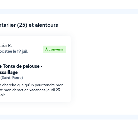
arlier (25) et alentours
Léa R.
À convenir
postée le 19 juil.
 Tonte de pelouse -
saillage
 (Saint-Pierre)
je cherche quelqu'un pour tondre mon
ant mon départ en vacances jeudi 23
soir