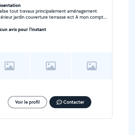
ésentation
e tout travaux principalement aménagement
térieur jardin couverture terrasse ect A mon compte
rl)
cun avis pour l'instant
Voir le profil
Contacter