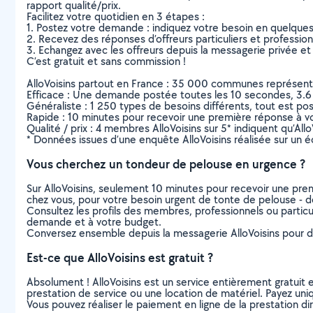
rapport qualité/prix.
Facilitez votre quotidien en 3 étapes :
1. Postez votre demande : indiquez votre besoin en quelque
2. Recevez des réponses d’offreurs particuliers et professio
3. Echangez avec les offreurs depuis la messagerie privée et 
C’est gratuit et sans commission !
AlloVoisins partout en France : 35 000 communes représentées 
Efficace : Une demande postée toutes les 10 secondes, 3.6
Généraliste : 1 250 types de besoins différents, tout est poss
Rapide : 10 minutes pour recevoir une première réponse à 
Qualité / prix : 4 membres AlloVoisins sur 5* indiquent qu’All
* Données issues d’une enquête AlloVoisins réalisée sur un é
Vous cherchez un tondeur de pelouse en urgence ?
Sur AlloVoisins, seulement 10 minutes pour recevoir une p
chez vous, pour votre besoin urgent de tonte de pelouse - d
Consultez les profils des membres, professionnels ou particuli
demande et à votre budget.
Conversez ensemble depuis la messagerie AlloVoisins pour de
Est-ce que AlloVoisins est gratuit ?
Absolument ! AlloVoisins est un service entièrement gratuit 
prestation de service ou une location de matériel. Payez uniq
Vous pouvez réaliser le paiement en ligne de la prestation di