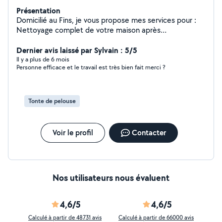
Présentation
Domicilié au Fins, je vous propose mes services pour :
Nettoyage complet de votre maison après
déménagement. Nettoyage à fond de votre cuisine.
Lavage de vitres, portes vitrées, vérandas. Tonte de
Dernier avis laissé par Sylvain : 5/5
pelouse, tailles bordures, taille haies. Désherbage.
Il y a plus de 6 mois
Personne efficace et le travail est très bien fait merci ?
Montage, démontage de meubles. Quelque menus
travaux à l'intérieur ou extérieur. Aide à la personne,
courses, cuisine, compagnie, déplacement..Etc.
Tonte de pelouse
Voir le profil
Contacter
Nos utilisateurs nous évaluent
4,6/5
4,6/5
Calculé à partir de 48731 avis
Calculé à partir de 66000 avis