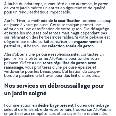
À l’aube du printemps, durant l’été ou en automne, le gazon
de votre jardin mérite un entretien rigoureux et de qualité
pour un rendu esthétique impeccable.
méthode de la scarification
Après l’hiver, la
redonne un coup
de jeune à votre pelouse. Cette technique permet une
aération et une densification de votre gazon. Elle désagrège
et incise les mousses présentes mais n’agit cependant pas
sur l’élimination des herbes indésirables. Si votre pelouse est
engazonnement
dégarnie par endroits, faites réaliser un
partiel
réfection totale du gazon
ou, si besoin, une
.
Afin d’obtenir une pelouse resplendissante, contactez un
jardinier via la plateforme AlloVoisins pour tondre votre
tonte régulière du gazon avec
pelouse. Grâce à une
ramassage
, vous profiterez d’une pelouse épaisse et
verdoyante pour les beaux jours. L’utilisation du coupe-
bordure peaufinera le travail pour des finitions propres.
Nos services en débroussaillage pour
un jardin soigné
désherbage préventif
Pour une action en
ou en désherbage
sélectif de l’ensemble de votre terrain, trouvez sur AlloVoisins
un jardinier aux compétences et au savoir-faire recherchés.