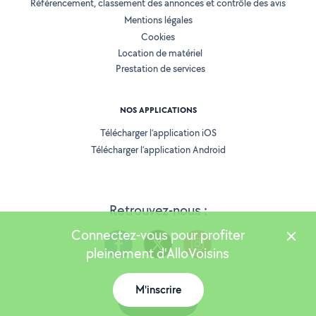
Référencement, classement des annonces et contrôle des avis
Mentions légales
Cookies
Location de matériel
Prestation de services
NOS APPLICATIONS
Télécharger l’application iOS
Télécharger l’application Android
Retrouvez-nous :
Connectez-vous pour profiter
pleinement d'AlloVoisins
M'inscrire
Version 25.5.3
Carte