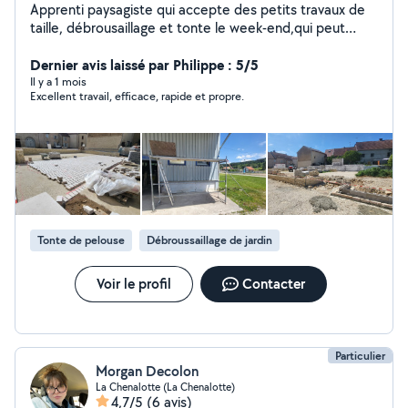
Apprenti paysagiste qui accepte des petits travaux de
taille, débrousaillage et tonte le week-end,qui peut
aider et conseillé en cas de besoin. Je suis
motivé,sérieux et expérimenté faite appel à moi en cas
Dernier avis laissé par Philippe : 5/5
de besoin.
Il y a 1 mois
Excellent travail, efficace, rapide et propre.
Tonte de pelouse
Débroussaillage de jardin
Voir le profil
Contacter
Particulier
Morgan Decolon
La Chenalotte (La Chenalotte)
4,7/5
(6 avis)