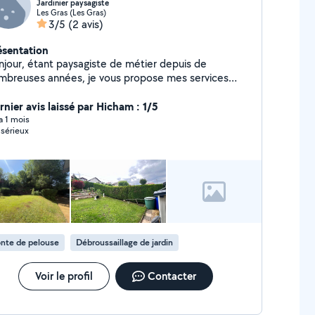
Jardinier paysagiste
Les Gras (Les Gras)
3/5
(2 avis)
ésentation
njour, étant paysagiste de métier depuis de
mbreuses années, je vous propose mes services
pour de l'entretenir et de la création
rnier avis laissé par Hicham : 1/5
 a 1 mois
 sérieux
nte de pelouse
Débroussaillage de jardin
Voir le profil
Contacter