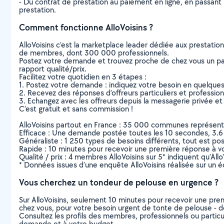
- Du contrat de prestation au paiement en ligne, en passant pa
prestation.
Comment fonctionne AlloVoisins ?
AlloVoisins c’est la marketplace leader dédiée aux prestatio
de membres, dont 300 000 professionnels.
Postez votre demande et trouvez proche de chez vous un parti
rapport qualité/prix.
Facilitez votre quotidien en 3 étapes :
1. Postez votre demande : indiquez votre besoin en quelque
2. Recevez des réponses d’offreurs particuliers et professio
3. Echangez avec les offreurs depuis la messagerie privée et 
C’est gratuit et sans commission !
AlloVoisins partout en France : 35 000 communes représentées 
Efficace : Une demande postée toutes les 10 secondes, 3.6
Généraliste : 1 250 types de besoins différents, tout est poss
Rapide : 10 minutes pour recevoir une première réponse à 
Qualité / prix : 4 membres AlloVoisins sur 5* indiquent qu’All
* Données issues d’une enquête AlloVoisins réalisée sur un é
Vous cherchez un tondeur de pelouse en urgence ?
Sur AlloVoisins, seulement 10 minutes pour recevoir une p
chez vous, pour votre besoin urgent de tonte de pelouse - d
Consultez les profils des membres, professionnels ou particuli
demande et à votre budget.