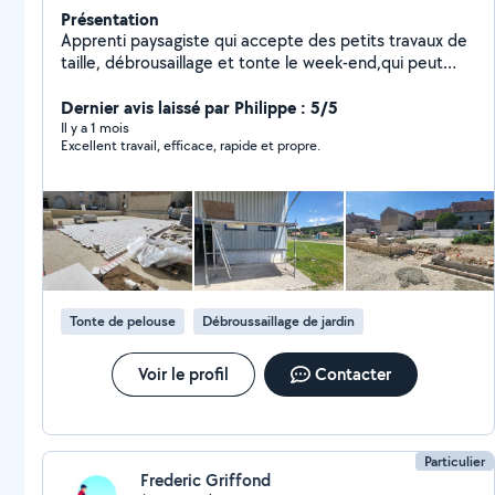
Présentation
Apprenti paysagiste qui accepte des petits travaux de
taille, débrousaillage et tonte le week-end,qui peut
aider et conseillé en cas de besoin. Je suis
motivé,sérieux et expérimenté faite appel à moi en cas
Dernier avis laissé par Philippe : 5/5
de besoin.
Il y a 1 mois
Excellent travail, efficace, rapide et propre.
Tonte de pelouse
Débroussaillage de jardin
Voir le profil
Contacter
Particulier
Frederic Griffond