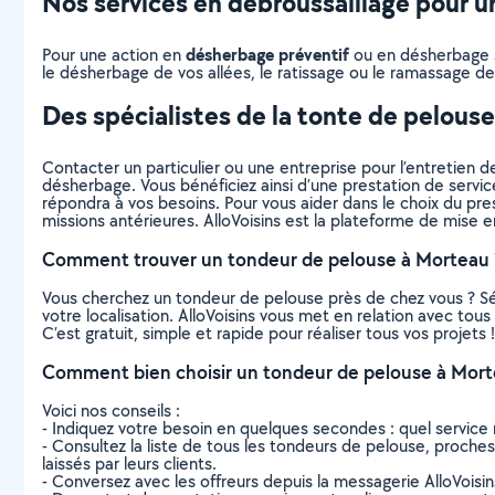
Nos services en débroussaillage pour un
désherbage préventif
Pour une action en
ou en désherbage sé
le désherbage de vos allées, le ratissage ou le ramassage des
Des spécialistes de la tonte de pelous
Contacter un particulier ou une entreprise pour l’entretien de
désherbage. Vous bénéficiez ainsi d’une prestation de servic
répondra à vos besoins. Pour vous aider dans le choix du prest
missions antérieures. AlloVoisins est la plateforme de mise e
Comment trouver un tondeur de pelouse à Morteau 
Vous cherchez un tondeur de pelouse près de chez vous ? S
votre localisation. AlloVoisins vous met en relation avec to
C’est gratuit, simple et rapide pour réaliser tous vos projets !
Comment bien choisir un tondeur de pelouse à Mort
Voici nos conseils :
- Indiquez votre besoin en quelques secondes : quel service 
- Consultez la liste de tous les tondeurs de pelouse, proches 
laissés par leurs clients.
- Conversez avec les offreurs depuis la messagerie AlloVoisi