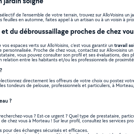
 jardin soigné
lectif de l’ensemble de votre terrain, trouvez sur AlloVoisins un j
 feuilles en automne, faites appel à un artisan ou à un voisin à pro
e et du débroussaillage proches de chez vou
travail so
 vos espaces verts sur AlloVoisins, c’est vous garantir un
e personnalisée. Proche de chez vous, contactez sur Allovoisins un 
ataire, vous pouvez consulter son profil et ses évaluations, des pho
n relation entre les habitants et/ou les professionnels de proximité
?
électionnez directement les offreurs de votre choix ou postez vo
us les tondeurs de pelouse, professionnels et particuliers, à Mort
eau ?
recherchez-vous ? Est-ce urgent ? Quel type de prestataire, particu
de chez vous à Morteau ! Sur leur profil, consultez les services pro
ns pour des échanges sécurisés et efficaces.