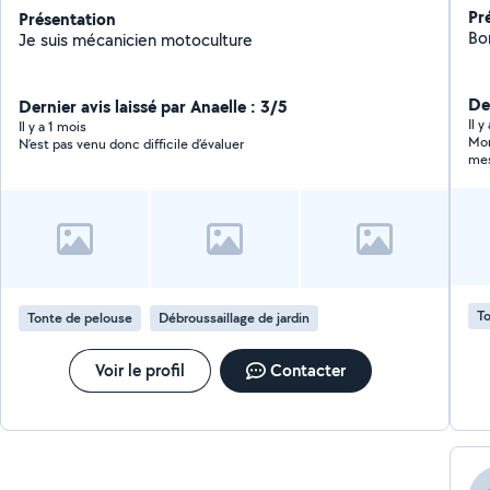
Pr
Présentation
Bo
Je suis mécanicien motoculture
De
Dernier avis laissé par Anaelle : 3/5
Il y
Il y a 1 mois
Mor
N’est pas venu donc difficile d’évaluer
mes
dem
To
Tonte de pelouse
Débroussaillage de jardin
Voir le profil
Contacter