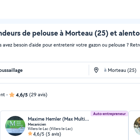
ndeurs de pelouse à Morteau (25) et alento
s avez besoin d'aide pour entretenir votre gazon ou pelouse ? Retr
à
ent
-
4,6/5
(29 avis)
Auto-entrepreneur
Maxime Hemler (Max Multiservices)
Mecanicien
Villers-le-Lac (Villers-le-Lac)
4,6/5
(5 avis)