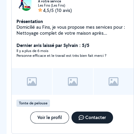
A votre service
Les Fins (Les Fins)
4,5/5
(10 avis)
Présentation
Domicilié au Fins, je vous propose mes services pour :
Nettoyage complet de votre maison après
déménagement. Nettoyage à fond de votre cuisine.
Lavage de vitres, portes vitrées, vérandas. Tonte de
Dernier avis laissé par Sylvain : 5/5
pelouse, tailles bordures, taille haies. Désherbage.
Il y a plus de 6 mois
Personne efficace et le travail est très bien fait merci ?
Montage, démontage de meubles. Quelque menus
travaux à l'intérieur ou extérieur. Aide à la personne,
courses, cuisine, compagnie, déplacement..Etc.
Tonte de pelouse
Voir le profil
Contacter