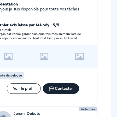
ésentation
njour je suis disponible pour toute vos tâches
rnier avis laissé par Mélody : 5/5
 a 4 mois
gan est venue garder plusieurs fois mes animaux lors de
 séjours en vacances. Tout s’est bien passé. Le travail
andé a été fait. Personne agréable. Je recommande 👍
nte de pelouse
Voir le profil
Contacter
Particulier
Jeremi Debote