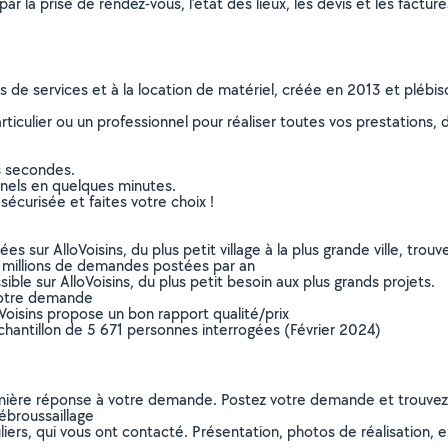
r la prise de rendez-vous, l’état des lieux, les devis et les facture
ns de services et à la location de matériel, créée en 2013 et plébi
culier ou un professionnel pour réaliser toutes vos prestations, d
s secondes.
nnels en quelques minutes.
sécurisée et faites votre choix !
sur AlloVoisins, du plus petit village à la plus grande ville, tro
 millions de demandes postées par an
ible sur AlloVoisins, du plus petit besoin aux plus grands projets.
votre demande
oVoisins propose un bon rapport qualité/prix
chantillon de 5 671 personnes interrogées (Février 2024)
remière réponse à votre demande. Postez votre demande et trouve
ébroussaillage
ers, qui vous ont contacté. Présentation, photos de réalisation, exp