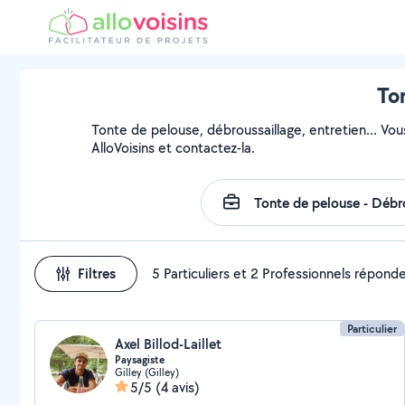
To
Tonte de pelouse, débroussaillage, entretien... Vou
AlloVoisins et contactez-la.
Filtres
5 Particuliers et 2 Professionnels répond
Particulier
Axel Billod-Laillet
Paysagiste
Gilley (Gilley)
5/5
(4 avis)