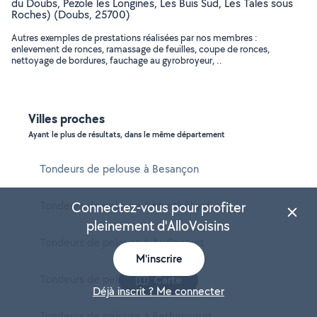
du Doubs, Pezole les Longines, Les Buis Sud, Les Tales sous
Roches) (Doubs, 25700)
Autres exemples de prestations réalisées par nos membres :
enlevement de ronces, ramassage de feuilles, coupe de ronces,
nettoyage de bordures, fauchage au gyrobroyeur, ..
Villes proches
Ayant le plus de résultats, dans le même département
Tondeurs de pelouse à Besançon
Tondeurs de pelouse à Montbéliard
Connectez-vous pour profiter
pleinement d'AlloVoisins
Tondeurs de pelouse à Audincourt
M'inscrire
Tondeurs de pelouse à Pontarlier
Carte
Déjà inscrit ? Me connecter
Tondeurs de pelouse à Bethoncourt