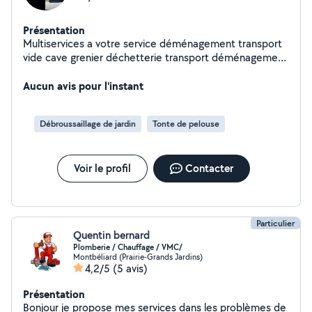
Présentation
Multiservices a votre service déménagement transport
vide cave grenier déchetterie transport déménagement
grand trajet ou petit trajet devis vite avac expérience
merci a très bientôt
Aucun avis pour l'instant
Débroussaillage de jardin
Tonte de pelouse
Voir le profil
Contacter
Particulier
Quentin bernard
Plomberie / Chauffage / VMC/
Montbéliard (Prairie-Grands Jardins)
4,2/5
(5 avis)
Présentation
Bonjour je propose mes services dans les problèmes de