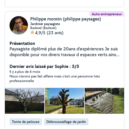
Auto-entrepreneur
Philippe monnin (philippe paysages)
Jardinier paysagiste
Badevel (Badevel)
4,9/5
(23 avis)
Présentation
Paysagiste diplômé plus de 20ans d'expériences Je suis
disponible pour vos divers travaux d espaces verts ainsi
que vos contrats d entretien Possibilité de déduction d
impôts
Dernier avis laissé par Sophie : 5/5
Il y a plus de 6 mois
Nous n'avons pas fait affaire mais c'est une personne très
professionnelle
Tonte de pelouse
Débroussaillage de jardin