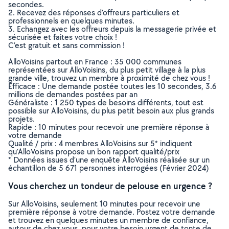
secondes.
2. Recevez des réponses d’offreurs particuliers et
professionnels en quelques minutes.
3. Echangez avec les offreurs depuis la messagerie privée et
sécurisée et faites votre choix !
C’est gratuit et sans commission !
AlloVoisins partout en France : 35 000 communes
représentées sur AlloVoisins, du plus petit village à la plus
grande ville, trouvez un membre à proximité de chez vous !
Efficace : Une demande postée toutes les 10 secondes, 3.6
millions de demandes postées par an
Généraliste : 1 250 types de besoins différents, tout est
possible sur AlloVoisins, du plus petit besoin aux plus grands
projets.
Rapide : 10 minutes pour recevoir une première réponse à
votre demande
Qualité / prix : 4 membres AlloVoisins sur 5* indiquent
qu’AlloVoisins propose un bon rapport qualité/prix
* Données issues d’une enquête AlloVoisins réalisée sur un
échantillon de 5 671 personnes interrogées (Février 2024)
Vous cherchez un tondeur de pelouse en urgence ?
Sur AlloVoisins, seulement 10 minutes pour recevoir une
première réponse à votre demande. Postez votre demande
et trouvez en quelques minutes un membre de confiance,
autour de chez vous, pour votre besoin urgent de tonte de