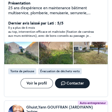
Présentation
25 ans d'expérience en maintenance bâtiment
multiservice, plomberie, menuiserie, serrurerie,
électricité, installation de VMC collective et
individuelles, pose de cuisine mais aussi paysagiste de
Dernier avis laissé par Lati : 5/5
formation, je suis spécialisé dans la réparation de volet
Il y a plus de 6 mois
au top, intervention efficace et maîtrisée (fixation de caméras
roulant, porte d'entrée, portes intérieures, fenêtres,
aux murs extérieurs), avec de bons conseils au passage. je
porte de garage, réparation des évacuations de lavabo,
recommande les services de Julien !
évier, douche baignoire, wc, je réalise aussi les
débouchages en tout genre,remplacement de cumulus,
i je recherche panne électrique et dépannage, c'est
mon métier au quotidien , avec moi vous aurez pleine
satisfaction d'un travail bien réalisé, propre et ordonné,
mais surtout de qualité . J'ai tout le matériel nécessaire !
Tonte de pelouse
Évacuation de déchets verts
Et réparation trottinette électrique avec achat pneu et
pièces avec montage et retouche peinture et peinture
complète, et rachat trontinette a réparés
Voir le profil
Contacter
Auto-entrepreneur
Ghuist,Yann GOUFFRAN (JARDIYANN)
Jardinier