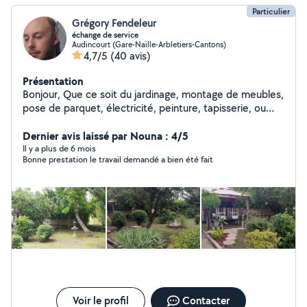
Particulier
Grégory Fendeleur
échange de service
Audincourt (Gare-Naille-Arbletiers-Cantons)
4,7/5
(40 avis)
Présentation
Bonjour, Que ce soit du jardinage, montage de meubles,
pose de parquet, électricité, peinture, tapisserie, ou
autres, n'hésitez pas à me demander ! Je suis en train
en même temps de rénover ma maison niveau placo et
Dernier avis laissé par Nouna : 4/5
électricité, tout comme peinture et papiers peints !
Il y a plus de 6 mois
Bonne prestation le travail demandé a bien été fait
Voir le profil
Contacter