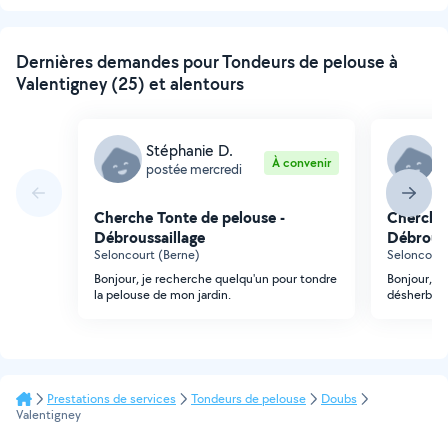
suivante
Dernières demandes pour Tondeurs de pelouse à
Valentigney (25) et alentours
Stéphanie D.
S
À convenir
postée mercredi
p
Cherche Tonte de pelouse -
Cherche 
Débroussaillage
Débrouss
Seloncourt (Berne)
Seloncourt
Bonjour, je recherche quelqu'un pour tondre
Bonjour, j
la pelouse de mon jardin.
désherber 
Prestations de services
Tondeurs de pelouse
Doubs
Valentigney