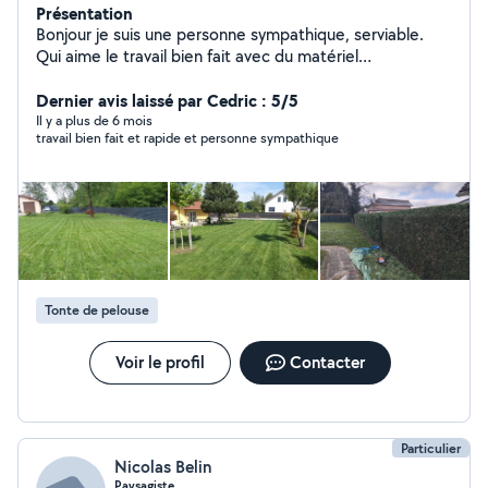
Présentation
Bonjour je suis une personne sympathique, serviable.
Qui aime le travail bien fait avec du matériel
professionnel. Je suis dans le domaine forestier et
paysager, j'aime la création paysagère, taille arbres
Dernier avis laissé par Cedric : 5/5
fruitiers, ornementales et de haies , tonte . J'effectue
Il y a plus de 6 mois
travail bien fait et rapide et personne sympathique
tout ce qui est élagage d'arbres dangereux. la
satisfaction de mes clients est primordiale à l'exercice
de mon travail cela est une priorité pour moi. d'autres
photos sur demande de mes différents chantiers.
Tonte de pelouse
Voir le profil
Contacter
Particulier
Nicolas Belin
Paysagiste