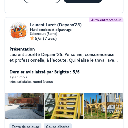
Auto-entrepreneur
Laurent Luzet (Depann'25)
Multi-sercices et dépannage
Seloncourt (Berne)
5/5
(7 avis)
Présentation
Laurent société Depann'25. Personne, consciencieuse
et professionnelle, à l 'écoute. Qui réalise le travail avec
sérieux . Quelle que soit votre demande, je vous
trouverez la meilleure solution pour vous satisfaire.
Dernier avis laissé par Brigitte : 5/5
Travail propre et soigné. Montage et installation
Il y a 1 mois
très satisfaite. merci à vous
d'éléments divers. Fixation murale. Petits travaux
électriques, plomberie, dépannage d'urgence..
Débouchage sanitaires et canalisations. Espace vert et
jardin. Aménagement extérieur/intérieur. Amélioration
et conseil pour votre habitat. Nettoyage HP terrasse,
façade, etc Enlèvement d'encombrants. Mon objectif,
votre satisfaction. A bientôt. Laurent
Tonte de pelouse
Coupe d'herbe