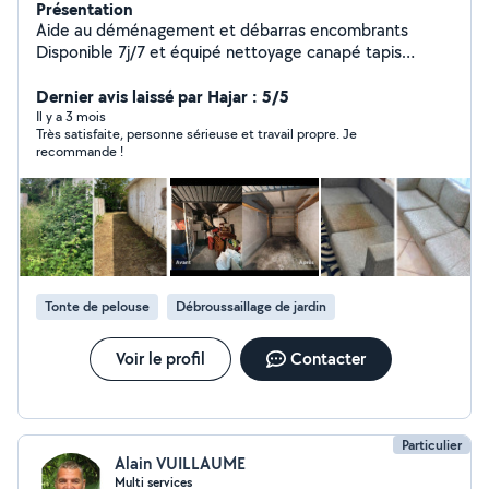
Présentation
Aide au déménagement et débarras encombrants
Disponible 7j/7 et équipé nettoyage canapé tapis
matelas siège auto. Tonte de pelouse débroussaillage
Location de matériel bricolage et jardinage Sérieux
Dernier avis laissé par Hajar : 5/5
ponctuel et soigné Réponse rapide
Il y a 3 mois
Très satisfaite, personne sérieuse et travail propre. Je
recommande !
Tonte de pelouse
Débroussaillage de jardin
Voir le profil
Contacter
Particulier
Alain VUILLAUME
Multi services