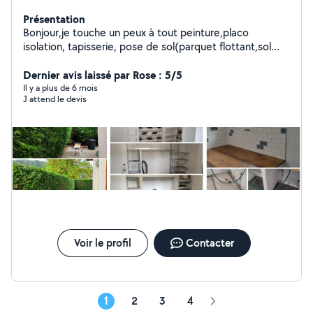
Présentation
Bonjour,je touche un peux à tout peinture,placo
isolation, tapisserie, pose de sol(parquet flottant,sol
stratifié, carrelage, dressing...etc) chantier de
tonte,taille de haies, entretien espaces verts.
Dernier avis laissé par Rose : 5/5
Il y a plus de 6 mois
J attend le devis
Voir le profil
Contacter
1
2
3
4
Page