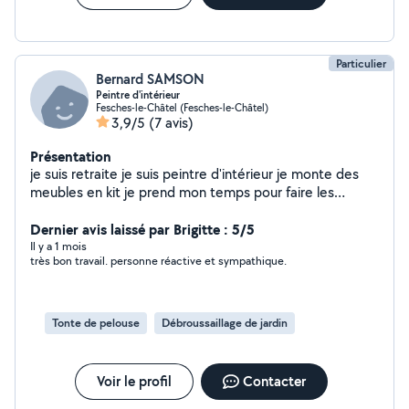
vos envies, idées ou problématiques peuvent se
résoudre avec mon aide.
Particulier
Bernard SAMSON
Peintre d'intérieur
Fesches-le-Châtel (Fesches-le-Châtel)
3,9/5
(7 avis)
Présentation
je suis retraite je suis peintre d'intérieur je monte des
meubles en kit je prend mon temps pour faire les
choses aussi bien en intérieur quand extérieur pour les
pelouses et les taille de haie
Dernier avis laissé par Brigitte : 5/5
Il y a 1 mois
très bon travail. personne réactive et sympathique.
Tonte de pelouse
Débroussaillage de jardin
Voir le profil
Contacter