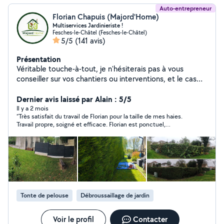
Auto-entrepreneur
Florian Chapuis (Majord'Home)
Multiservices Jardinieriste !
Fesches-le-Châtel (Fesches-le-Châtel)
5/5
(141 avis)
Présentation
Véritable touche-à-tout, je n'hésiterais pas à vous
conseiller sur vos chantiers ou interventions, et le cas
échéant, à vous diriger vers les personnes adéquates.
Mon objectif est de proposer des solutions
Dernier avis laissé par Alain : 5/5
[éco]nomiques/logiques, afin de rendre vos
Il y a 2 mois
“Très satisfait du travail de Florian pour la taille de mes haies.
environnements plus agréables. Je réponds à toute
Travail propre, soigné et efficace. Florian est ponctuel,
demande sans exception, le plus rapidement possible,
sympathique et laisse le chantier impeccable après son
mais toujours sans précipitation. Mes champs de
passage. Je recommande sans hésitation !”
compétences : - Entretien, montage de VMC - Entretien
paysager, aménagement du jardin, - Installation filtre à
eau sur/sous évier - Montage de meubles,
aménagement complet - Dépannage et réparation
électroménager, électronique ️ - Nettoyage,
Tonte de pelouse
Débroussaillage de jardin
débouchage et vérification gouttières - Nettoyage
panneaux solaires - Conseil multi-domaines La liste est
non exhaustive, n'hésitez pas à me demander si une de
Voir le profil
Contacter