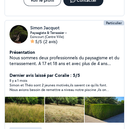
Voir le profil
Contacter
Particulier
Simon Jacquot
Paysagiste & Terrassier –
Exincourt (Centre Ville)
5/5
(2 avis)
Présentation
Nous sommes deux professionnels du paysagisme et du
terrassement. A 17 et 18 ans et avec plus de 4 ans
d'expérience dans le métier, nous sommes Sérieux et
réactifs, nous réalisons vos travaux d'aménagement
Dernier avis laissé par Coralie : 5/5
extérieur, d'entretien de jardin et de préparation de
Il y a 1 mois
Simon et Théo sont 2 jeunes motivés,ils savent ce qu'ils font.
terrain avec soin. Devis rapide et travail de qualité. Nous
Nous avions besoin de remettre a niveau notre piscine ,ils ont
disposons de tout le matériel nécessaire pour intervenir
venuent dés le lendemain . Ils ont fait un travail de pro
sur vos chantiers, du plus petit au plus gros.
Rapidement en plus Ils ont gentils,polis,serviable Vous pouvez
faire confiance a Simon et Théo les yeux fermé 😁 Nous les
remercions pour leur superbe travail Nous ne manquerons pas
de les recommandés