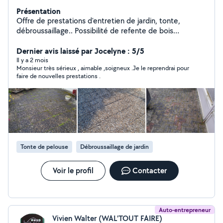
Présentation
Offre de prestations d'entretien de jardin, tonte,
débroussaillage.. Possibilité de refente de bois
(Longueur maxi des morceaux : 1M) Possibilité de
transport de bois Petits travaux dans maison et jardin
Dernier avis laissé par Jocelyne : 5/5
Il y a 2 mois
Monsieur très sérieux , aimable ,soigneux .Je le reprendrai pour
faire de nouvelles prestations .
Tonte de pelouse
Débroussaillage de jardin
Voir le profil
Contacter
Auto-entrepreneur
Vivien Walter (WAL'TOUT FAIRE)