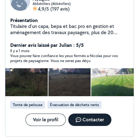
Abbévillers (Abbévillers)
4,9/5
(197 avis)
Présentation
Titulaire d'un capa, bepa et bac pro en gestion et
aménagement des travaux paysagers, plus de 20
années d expérience du métier. Sympathique,
travailleur, soigneux, créatif. Ma priorité : que les voisins
Dernier avis laissé par Julian : 5/5
soient à 300% satisfaits de mon travail.
Il y a 1 mois
Vous pouvez faire confiance les yeux fermés a Nicolas pour vos
projets de paysagisme. Vous ne serez pas déçu
Tonte de pelouse
Évacuation de déchets verts
Voir le profil
Contacter