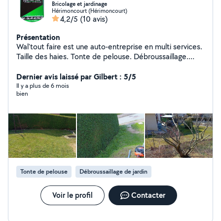
Bricolage et jardinage
Hérimoncourt (Hérimoncourt)
4,2/5
(10 avis)
Présentation
Wal'tout faire est une auto-entreprise en multi services.
Taille des haies. Tonte de pelouse. Débroussaillage.
Élagage et coupes d'arbres. Nettoyage au Karcher.
Transport déchèterie. Vide garages, granges, caves et
Dernier avis laissé par Gilbert : 5/5
autres. Récupération de métaux en tout genres.
Il y a plus de 6 mois
bien
Transport de meuble. Devis gratuit et prix attractifs.
Tonte de pelouse
Débroussaillage de jardin
Voir le profil
Contacter