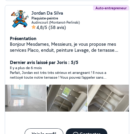
Auto-entrepreneur
Jordan Da Silva
Plaquiste-peintre
Audincourt (Montanot-Perlinski)
4,8/5
(58 avis)
Présentation
Bonjour Mesdames, Messieurs, je vous propose mes
services Placo, enduit, peinture Lavage, de terrasse
Tout type de débarras Je propose d'autres service,
hésitez pas à m'envoyer un message ou un mail je
Dernier avis laissé par Joris : 5/5
répondrai dans les plus brefs délais En vous souhaitant à
Il y a plus de 6 mois
Parfait, Jordan est très très sérieux et arrangeant ! Il nous a
tous une bonne journée ! Cordialement, Monsieur Da
nettoyé toute notre terrasse ! Vous pouvez l’appeler sans
Silva.
soucis ! Merci encore