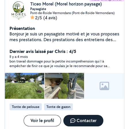
Ticeo Morel (Morel horizon paysage)
Paysagiste
Pont-de-Roide-Vermondans (Pont-de-Roide-Vermondans)
2/5
(4 avis)
Présentation
Bonjour je suis un paysagiste motivé et je vous proposes
mes prestations. Des prestations des entretiens des
espaces vert et l'abattage et l'élagage. Pour plus de
renseignements n'hésitez pas à me contacter au 06-89-
Dernier avis laissé par Chris : 4/5
08-32-07
Il y a 4 mois
bon travail dommage pour la petite incompréhension qui l à
empêcher de finir ce que je voulais je le recommande pour sa
rapidité et efficacité
Tonte de pelouse
Tonte de gazon
Voir le profil
Contacter