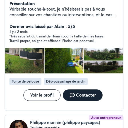
Présentation
Véritable touche-à-tout, je n'hésiterais pas à vous
conseiller sur vos chantiers ou interventions, et le cas
échéant, à vous diriger vers les personnes adéquates.
Mon objectif est de proposer des solutions
Dernier avis laissé par Alain : 5/5
[éco]nomiques/logiques, afin de rendre vos
Il y a 2 mois
“Très satisfait du travail de Florian pour la taille de mes haies.
environnements plus agréables. Je réponds à toute
Travail propre, soigné et efficace. Florian est ponctuel,
demande sans exception, le plus rapidement possible,
sympathique et laisse le chantier impeccable après son
mais toujours sans précipitation. Mes champs de
passage. Je recommande sans hésitation !”
compétences : - Entretien, montage de VMC - Entretien
paysager, aménagement du jardin, - Installation filtre à
eau sur/sous évier - Montage de meubles,
aménagement complet - Dépannage et réparation
électroménager, électronique ️ - Nettoyage,
Tonte de pelouse
Débroussaillage de jardin
débouchage et vérification gouttières - Nettoyage
panneaux solaires - Conseil multi-domaines La liste est
non exhaustive, n'hésitez pas à me demander si une de
Voir le profil
Contacter
vos envies, idées ou problématiques peuvent se
résoudre avec mon aide.
Auto-entrepreneur
Philippe monnin (philippe paysages)
Jardinier paysagiste