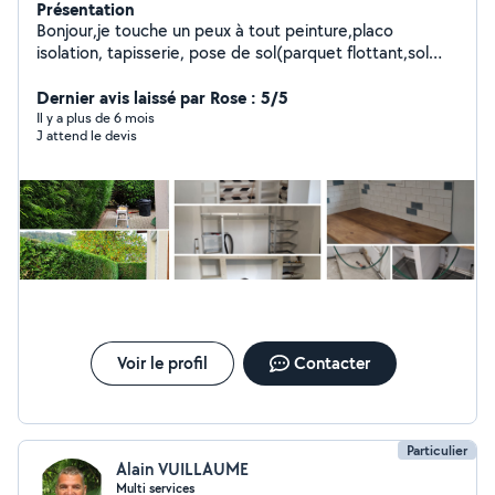
Présentation
Bonjour,je touche un peux à tout peinture,placo
isolation, tapisserie, pose de sol(parquet flottant,sol
stratifié, carrelage, dressing...etc) chantier de
tonte,taille de haies, entretien espaces verts.
Dernier avis laissé par Rose : 5/5
Il y a plus de 6 mois
J attend le devis
Voir le profil
Contacter
Particulier
Alain VUILLAUME
Multi services