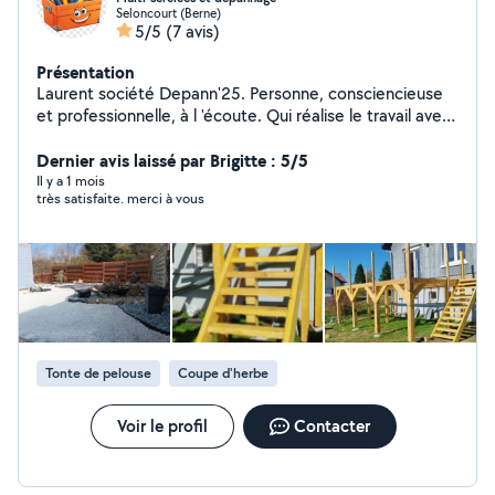
Seloncourt (Berne)
5/5
(7 avis)
Présentation
Laurent société Depann'25. Personne, consciencieuse
et professionnelle, à l 'écoute. Qui réalise le travail avec
sérieux . Quelle que soit votre demande, je vous
trouverez la meilleure solution pour vous satisfaire.
Dernier avis laissé par Brigitte : 5/5
Travail propre et soigné. Montage et installation
Il y a 1 mois
très satisfaite. merci à vous
d'éléments divers. Fixation murale. Petits travaux
électriques, plomberie, dépannage d'urgence..
Débouchage sanitaires et canalisations. Espace vert et
jardin. Aménagement extérieur/intérieur. Amélioration
et conseil pour votre habitat. Nettoyage HP terrasse,
façade, etc Enlèvement d'encombrants. Mon objectif,
votre satisfaction. A bientôt. Laurent
Tonte de pelouse
Coupe d'herbe
Voir le profil
Contacter