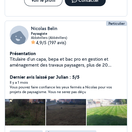
Voir le profil
Contacter
Particulier
Nicolas Belin
Paysagiste
Abbévillers (Abbévillers)
4,9/5
(197 avis)
Présentation
Titulaire d'un capa, bepa et bac pro en gestion et
aménagement des travaux paysagers, plus de 20
années d expérience du métier. Sympathique,
travailleur, soigneux, créatif. Ma priorité : que les voisins
Dernier avis laissé par Julian : 5/5
soient à 300% satisfaits de mon travail.
Il y a 1 mois
Vous pouvez faire confiance les yeux fermés a Nicolas pour vos
projets de paysagisme. Vous ne serez pas déçu