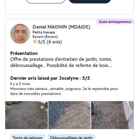
Auto-entrepreneur
Daniel MAGNIN (MDAIDE)
Petits travaux
Bavans (Bavans)
5/5
(6 avis)
Présentation
Offre de prestations d'entretien de jardin, tonte,
débroussaillage.. Possibilité de refente de bois
(Longueur maxi des morceaux : 1M) Possibilité de
transport de bois Petits travaux dans maison et jardin
Dernier avis laissé par Jocelyne : 5/5
Il y a 3 mois
Monsieur très sérieux , aimable ,soigneux .Je le reprendrai pour
faire de nouvelles prestations .
Tonte de pelouse
Débroussaillage de jardin