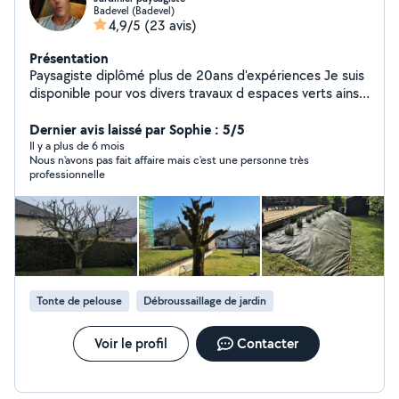
Badevel (Badevel)
4,9/5
(23 avis)
Présentation
Paysagiste diplômé plus de 20ans d'expériences Je suis
disponible pour vos divers travaux d espaces verts ainsi
que vos contrats d entretien Possibilité de déduction d
impôts
Dernier avis laissé par Sophie : 5/5
Il y a plus de 6 mois
Nous n'avons pas fait affaire mais c'est une personne très
professionnelle
Tonte de pelouse
Débroussaillage de jardin
Voir le profil
Contacter