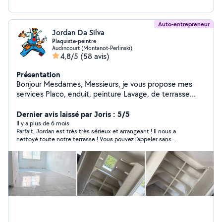
Auto-entrepreneur
Jordan Da Silva
Plaquiste-peintre
Audincourt (Montanot-Perlinski)
4,8/5
(58 avis)
Présentation
Bonjour Mesdames, Messieurs, je vous propose mes
services Placo, enduit, peinture Lavage, de terrasse
Tout type de débarras Je propose d'autres service,
hésitez pas à m'envoyer un message ou un mail je
Dernier avis laissé par Joris : 5/5
répondrai dans les plus brefs délais En vous souhaitant à
Il y a plus de 6 mois
Parfait, Jordan est très très sérieux et arrangeant ! Il nous a
tous une bonne journée ! Cordialement, Monsieur Da
nettoyé toute notre terrasse ! Vous pouvez l’appeler sans
Silva.
soucis ! Merci encore