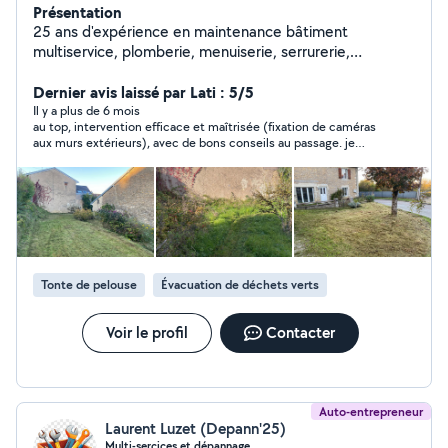
Présentation
25 ans d'expérience en maintenance bâtiment
multiservice, plomberie, menuiserie, serrurerie,
électricité, installation de VMC collective et
individuelles, pose de cuisine mais aussi paysagiste de
Dernier avis laissé par Lati : 5/5
formation, je suis spécialisé dans la réparation de volet
Il y a plus de 6 mois
au top, intervention efficace et maîtrisée (fixation de caméras
roulant, porte d'entrée, portes intérieures, fenêtres,
aux murs extérieurs), avec de bons conseils au passage. je
porte de garage, réparation des évacuations de lavabo,
recommande les services de Julien !
évier, douche baignoire, wc, je réalise aussi les
débouchages en tout genre,remplacement de cumulus,
i je recherche panne électrique et dépannage, c'est
mon métier au quotidien , avec moi vous aurez pleine
satisfaction d'un travail bien réalisé, propre et ordonné,
mais surtout de qualité . J'ai tout le matériel nécessaire !
Tonte de pelouse
Évacuation de déchets verts
Et réparation trottinette électrique avec achat pneu et
pièces avec montage et retouche peinture et peinture
complète, et rachat trontinette a réparés
Voir le profil
Contacter
Auto-entrepreneur
Laurent Luzet (Depann'25)
Multi-sercices et dépannage