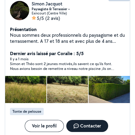
Simon Jacquot
Paysagiste & Terrassier –
Exincourt (Centre Ville)
5/5
(2 avis)
Présentation
Nous sommes deux professionnels du paysagisme et du
terrassement. A 17 et 18 ans et avec plus de 4 ans
d'expérience dans le métier, nous sommes Sérieux et
réactifs, nous réalisons vos travaux d'aménagement
Dernier avis laissé par Coralie : 5/5
extérieur, d'entretien de jardin et de préparation de
Il y a 1 mois
Simon et Théo sont 2 jeunes motivés,ils savent ce qu'ils font.
terrain avec soin. Devis rapide et travail de qualité. Nous
Nous avions besoin de remettre a niveau notre piscine ,ils ont
disposons de tout le matériel nécessaire pour intervenir
venuent dés le lendemain . Ils ont fait un travail de pro
sur vos chantiers, du plus petit au plus gros.
Rapidement en plus Ils ont gentils,polis,serviable Vous pouvez
faire confiance a Simon et Théo les yeux fermé 😁 Nous les
remercions pour leur superbe travail Nous ne manquerons pas
de les recommandés
Tonte de pelouse
Voir le profil
Contacter