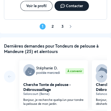
Voir le profil
Contacter
1
2
3
Page
suivante
Dernières demandes pour Tondeurs de pelouse à
Mandeure (25) et alentours
Stéphanie D.
S
À convenir
postée mercredi
p
Cherche Tonte de pelouse -
Cherche 
Débroussaillage
Débrouss
Seloncourt (Berne)
Seloncourt
Bonjour, je recherche quelqu'un pour tondre
Bonjour, j
la pelouse de mon jardin.
désherber 