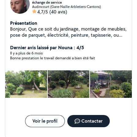
échange de service
Audincourt (Gare-Naille-Arbletiers-Cantons)
4,7/5
(40 avis)
Présentation
Bonjour, Que ce soit du jardinage, montage de meubles,
pose de parquet, électricité, peinture, tapisserie, ou
autres, n'hésitez pas à me demander ! Je suis en train
en même temps de rénover ma maison niveau placo et
Dernier avis laissé par Nouna : 4/5
électricité, tout comme peinture et papiers peints !
Il y a plus de 6 mois
Bonne prestation le travail demandé a bien été fait
Voir le profil
Contacter