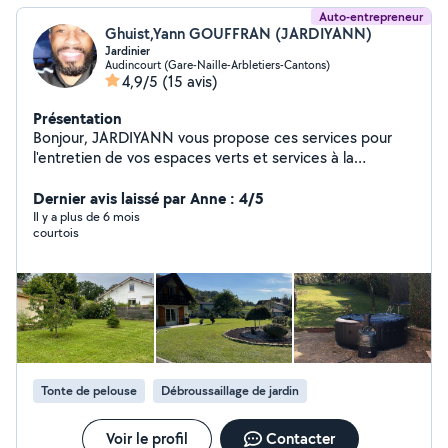
Auto-entrepreneur
Ghuist,Yann GOUFFRAN (JARDIYANN)
Jardinier
Audincourt (Gare-Naille-Arbletiers-Cantons)
4,9/5
(15 avis)
Présentation
Bonjour, JARDIYANN vous propose ces services pour
l'entretien de vos espaces verts et services à la
personne avec un travail soigné. Mes services : Tonte,
Taillage de haie,Débroussaillage, Nettoyage de vos
Dernier avis laissé par Anne : 4/5
terrasses ou balcon , Désherbage, petit bricolage, aide
Il y a plus de 6 mois
courtois
pour faire vos courses, sortir vos animaux et leurs
donner à manger lors de vos absences, aide pour
déménagement et tout autres demandes en rapport
avec l'aide à la personne.
Tonte de pelouse
Débroussaillage de jardin
Voir le profil
Contacter