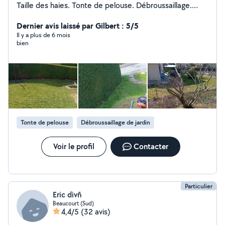
Taille des haies. Tonte de pelouse. Débroussaillage.
Élagage et coupes d'arbres. Nettoyage au Karcher.
Transport déchèterie. Vide garages, granges, caves et
Dernier avis laissé par Gilbert : 5/5
autres. Récupération de métaux en tout genres.
Il y a plus de 6 mois
bien
Transport de meuble. Devis gratuit et prix attractifs.
Tonte de pelouse
Débroussaillage de jardin
Voir le profil
Contacter
Particulier
Eric divñ
Beaucourt (Sud)
4,4/5
(32 avis)