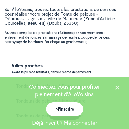
Sur AlloVoisins, trouvez toutes les prestations de services
pour réaliser votre projet de Tonte de pelouse -
Débroussaillage sur la ville de Mandeure (Zone d'Activite,
Courcelles, Beaulieu) (Doubs, 25350)
Autres exemples de prestations réalisées par nos membres :
enlevement de ronces, ramassage de feuilles, coupe de ronces,
nettoyage de bordures, fauchage au gyrobroyeur, ..
Villes proches
Ayant le plus de résultats, dans le même département
Tondeurs de pelouse à Besançon
Connectez-vous pour profiter
pleinement d'AlloVoisins
Tondeurs de pelouse à Montbéliard
M'inscrire
Carte
Tondeurs de pelouse à Audincourt
Déjà inscrit ? Me connecter