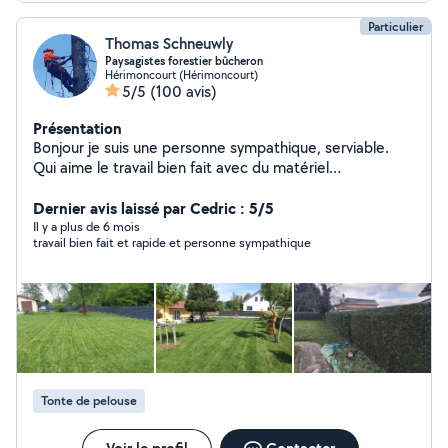
Particulier
Thomas Schneuwly
Paysagistes forestier bûcheron
Hérimoncourt (Hérimoncourt)
5/5
(100 avis)
Présentation
Bonjour je suis une personne sympathique, serviable.
Qui aime le travail bien fait avec du matériel
professionnel. Je suis dans le domaine forestier et
paysager, j'aime la création paysagère, taille arbres
Dernier avis laissé par Cedric : 5/5
fruitiers, ornementales et de haies , tonte . J'effectue
Il y a plus de 6 mois
travail bien fait et rapide et personne sympathique
tout ce qui est élagage d'arbres dangereux. la
satisfaction de mes clients est primordiale à l'exercice
de mon travail cela est une priorité pour moi. d'autres
photos sur demande de mes différents chantiers.
Tonte de pelouse