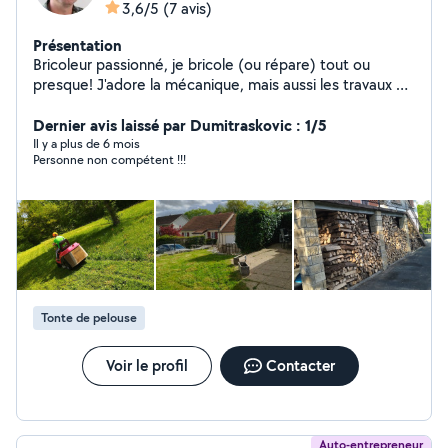
3,6/5
(7 avis)
Présentation
Bricoleur passionné, je bricole (ou répare) tout ou
presque! J'adore la mécanique, mais aussi les travaux du
bâtiment: placo, électricité, plomberie sans soudure,
carrelage... Sans oublier l'entretien des espaces verts.
Dernier avis laissé par Dumitraskovic : 1/5
N'hésitez pas à me contacter!
Il y a plus de 6 mois
Personne non compétent !!!
Tonte de pelouse
Voir le profil
Contacter
Auto-entrepreneur