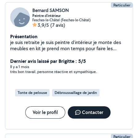
Particulier
Bernard SAMSON
Peintre d'intérieur
Fesches-le-Châtel (Fesches-le-Châtel)
3,9/5
(7 avis)
Présentation
je suis retraite je suis peintre d'intérieur je monte des
meubles en kit je prend mon temps pour faire les
choses aussi bien en intérieur quand extérieur pour les
pelouses et les taille de haie
Dernier avis laissé par Brigitte : 5/5
Il y a 1 mois
très bon travail. personne réactive et sympathique.
Tonte de pelouse
Débroussaillage de jardin
Voir le profil
Contacter
Particulier