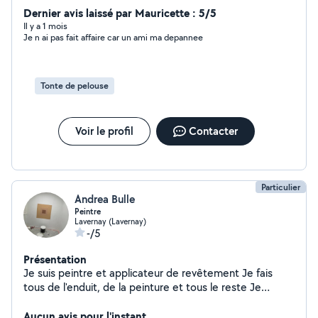
chargement/déchargement, aide pour déplacer vos
Dernier avis laissé par Mauricette : 5/5
meubles. Travaux de peinture : rafraîchissement des
Il y a 1 mois
Je n ai pas fait affaire car un ami ma depannee
murs, pièces intérieures, finitions soignées. Entretien
extérieur : tonte de pelouse, débroussaillage et petits
travaux de jardinage. Nettoyage de terrasses et
extérieurs au nettoyeur haute pression. Sérieux,
Tonte de pelouse
ponctuel et soigneux, je m'adapte à vos besoins pour
vous apporter un travail propre et efficace. N'hésitez
pas à me contacter pour un renseignement.
Voir le profil
Contacter
Particulier
Andrea Bulle
Peintre
Lavernay (Lavernay)
-/5
Présentation
Je suis peintre et applicateur de revêtement Je fais
tous de l'enduit, de la peinture et tous le reste Je
débroussaille, je désherbe. Je coupe les aie
Aucun avis pour l'instant