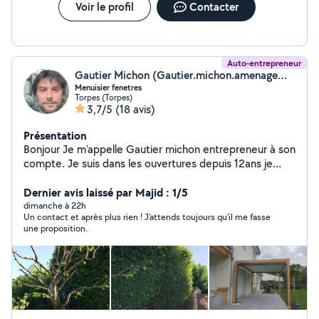
Voir le profil
Contacter
Auto-entrepreneur
Gautier Michon (Gautier.michon.amenagement@gmail.com)
Menuisier fenetres
Torpes (Torpes)
3,7/5
(18 avis)
Présentation
Bonjour Je m'appelle Gautier michon entrepreneur à son
compte. Je suis dans les ouvertures depuis 12ans je
pose: - fenetres -portail -velux -porte de garage
motorisée -porte d'entrée -baie coulissante -porte
Dernier avis laissé par Majid : 1/5
d'accès Je fais de l'entretien d'espace vert: -tonte -
dimanche à 22h
Un contact et après plus rien ! J'attends toujours qu'il me fasse
elagage -entretiens annuels Je pose des terrasses bois :
une proposition.
-composite -lames de terrasses (mélèze, bois exotique)
Je pose : -abri de jardin -pergolas -véranda (simple) -
chalet de jardin -dalle béton toute surface Au plaisir de
travailler avec vous sur vos projets Cordialement
Gautier michon