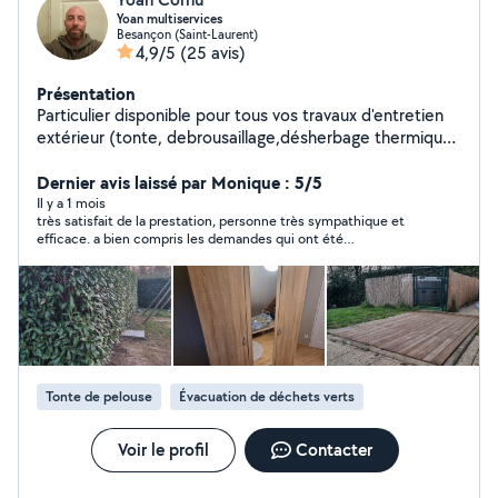
Yoan multiservices
Besançon (Saint-Laurent)
4,9/5
(25 avis)
Présentation
Particulier disponible pour tous vos travaux d'entretien
extérieur (tonte, debrousaillage,désherbage thermique,
evacuation en dechetterie avec remorque ...)
Également pour travaux intérieur de peinture, sols,
Dernier avis laissé par Monique : 5/5
montage de meubles, aide au déménagement, fixation
Il y a 1 mois
très satisfait de la prestation, personne très sympathique et
de luminaires, etc .... N'hésitez pas.
efficace. a bien compris les demandes qui ont été
parfaitement réalisées. je recommande les yeux fermés
Tonte de pelouse
Évacuation de déchets verts
Voir le profil
Contacter