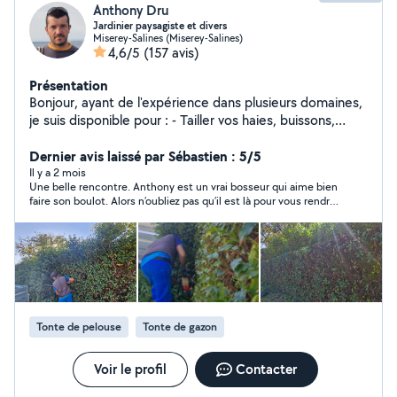
Anthony Dru
Jardinier paysagiste et divers
Miserey-Salines (Miserey-Salines)
4,6/5
(157 avis)
Présentation
Bonjour, ayant de l'expérience dans plusieurs domaines,
je suis disponible pour : - Tailler vos haies, buissons,
arbustes - Tondre et debrouissailler votre terrain -
Désherber vos terrasses et allées - Évacuer vos déchets
Dernier avis laissé par Sébastien : 5/5
et encombrants - Passer karcher / motoculteur - Rentrer
Il y a 2 mois
Une belle rencontre. Anthony est un vrai bosseur qui aime bien
et / ou couper votre bois - Pose clôture rigide - Monter
faire son boulot. Alors n’oubliez pas qu’il est là pour vous rendre
meubles, cabanon ect.. - Poncer, peindre ect.. N hésitez
service Karine mérite largement votre confiance et votre
pas à me demander si vous souhaitez autre chose qui
reconnaissance
n'est pas dans la liste. Bien cordialement
Tonte de pelouse
Tonte de gazon
Voir le profil
Contacter