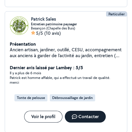
Particulier
Patrick Sales
Entretien patrimoine paysager
Besançon (Chapelle des Buis)
5/5
(10 avis)
Présentation
Ancien artisan, jardiner, outillé, CESU, accompagnement
aux anciens à garder de l'activité au jardin, entretien (
tonte, taille, petit élagage, préparation potager,
nettoyage...)
Dernier avis laissé par Lambey : 5/5
Il y a plus de 6 mois
Patrick est homme affable, qui a effectué un travail de qualité.
merci
Tonte de pelouse
Débroussaillage de jardin
Voir le profil
Contacter