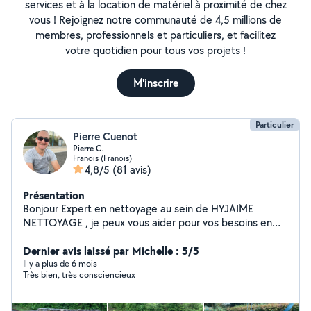
services et à la location de matériel à proximité de chez
vous ! Rejoignez notre communauté de 4,5 millions de
membres, professionnels et particuliers, et facilitez
votre quotidien pour tous vos projets !
M'inscrire
Particulier
Pierre Cuenot
Pierre C.
Franois (Franois)
4,8/5
(81 avis)
Présentation
Bonjour Expert en nettoyage au sein de HYJAIME
NETTOYAGE , je peux vous aider pour vos besoins en
nettoyages spécialisés secteur Besançon et alentours -
Nettoyage de vitres - Nettoyage canapés, matelas ,
Dernier avis laissé par Michelle : 5/5
tapis,moquette(shampouineuse professionnelle) -
Il y a plus de 6 mois
Très bien, très consciencieux
Nettoyage de logement pour vente ou avant location -
Nettoyage de fin de chantier ( secteur BOURGOGNE
FRANCHE COMTÉ) - Nettoyage de terrasses - autres : j