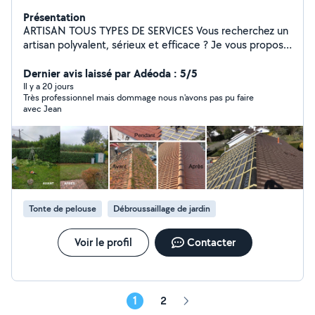
Présentation
ARTISAN TOUS TYPES DE SERVICES Vous recherchez un
artisan polyvalent, sérieux et efficace ? Je vous propose
mes services pour tous vos travaux, en neuf comme en
rénovation. Mes prestations incluent : Travaux de
Dernier avis laissé par Adéoda : 5/5
bricolage et petites réparations Peinture intérieure et
Il y a 20 jours
Très professionnel mais dommage nous n'avons pas pu faire
extérieure Pose de revêtements (sols, murs) Montage
avec Jean
de meubles . Entretien général de votre habitation
Aménagement intérieur et extérieur Pourquoi me choisir
? Travail soigné et de qualité Intervention rapide et
flexible Devis gratuit et transparent Conseils
personnalisés selon vos besoins Tarifs compétitifs
Déplacement possible selon votre localisation
Contactez-moi pour plus d'informations ou pour un devis
Tonte de pelouse
Débroussaillage de jardin
rapide Votre satisfaction est ma priorité !
Voir le profil
Contacter
1
2
Page