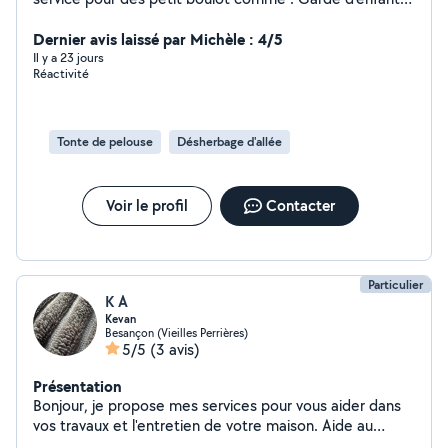
aide aux devoir, sortie d'école, périscolaire ( titulaire du
BAFA), mais aussi promenade de chiens, ménage,
Dernier avis laissé par Michèle : 4/5
tondre la pelouse, monter des meubles, manutention,
Il y a 23 jours
Réactivité
déménagement, faire vos course, du sport...
Tonte de pelouse
Désherbage d'allée
Voir le profil
Contacter
Particulier
K A
Kevan
Besançon (Vieilles Perrières)
5/5
(3 avis)
Présentation
Bonjour, je propose mes services pour vous aider dans
vos travaux et l'entretien de votre maison. Aide au
déménagement : manutention,