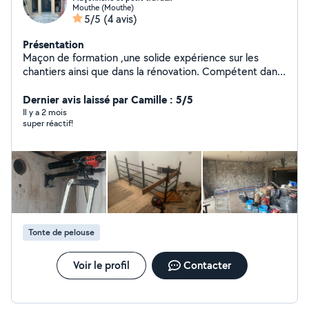
Mouthe (Mouthe)
5/5
(4 avis)
Présentation
Maçon de formation ,une solide expérience sur les
chantiers ainsi que dans la rénovation. Compétent dans
la pose de parpaing réalisation d'enduit coulage de dalle
béton et chape .attentif aux détails.
Dernier avis laissé par Camille : 5/5
Il y a 2 mois
super réactif!
Tonte de pelouse
Voir le profil
Contacter