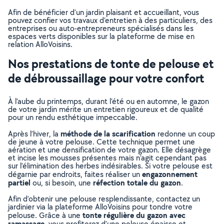
Afin de bénéficier d’un jardin plaisant et accueillant, vous
pouvez confier vos travaux d’entretien à des particuliers, des
entreprises ou auto-entrepreneurs spécialisés dans les
espaces verts disponibles sur la plateforme de mise en
relation AlloVoisins.
Nos prestations de tonte de pelouse et
de débroussaillage pour votre confort
À l’aube du printemps, durant l’été ou en automne, le gazon
de votre jardin mérite un entretien rigoureux et de qualité
pour un rendu esthétique impeccable.
méthode de la scarification
Après l’hiver, la
redonne un coup
de jeune à votre pelouse. Cette technique permet une
aération et une densification de votre gazon. Elle désagrège
et incise les mousses présentes mais n’agit cependant pas
sur l’élimination des herbes indésirables. Si votre pelouse est
engazonnement
dégarnie par endroits, faites réaliser un
partiel
réfection totale du gazon
ou, si besoin, une
.
Afin d’obtenir une pelouse resplendissante, contactez un
jardinier via la plateforme AlloVoisins pour tondre votre
tonte régulière du gazon avec
pelouse. Grâce à une
ramassage
, vous profiterez d’une pelouse épaisse et