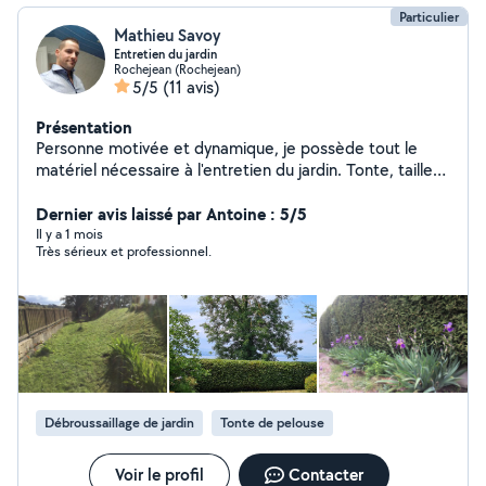
Particulier
Mathieu Savoy
Entretien du jardin
Rochejean (Rochejean)
5/5
(11 avis)
Présentation
Personne motivée et dynamique, je possède tout le
matériel nécessaire à l'entretien du jardin. Tonte, taille
de haie, engazonnement, création de massifs,
bordures.Au plaisir de vous lire.
Dernier avis laissé par Antoine : 5/5
Il y a 1 mois
Très sérieux et professionnel.
Débroussaillage de jardin
Tonte de pelouse
Voir le profil
Contacter