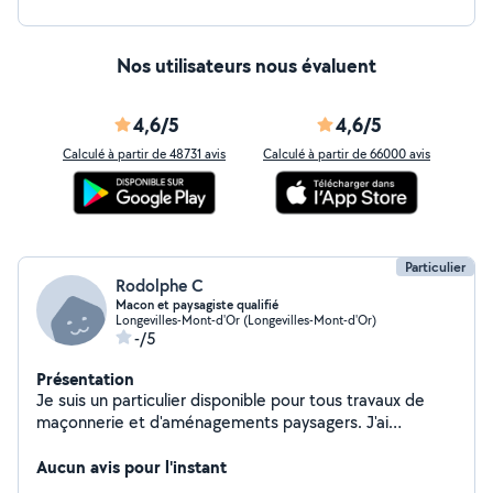
Nos utilisateurs nous évaluent
4,6/5
4,6/5
Calculé à partir de 48731 avis
Calculé à partir de 66000 avis
Particulier
Rodolphe C
Macon et paysagiste qualifié
Longevilles-Mont-d'Or (Longevilles-Mont-d'Or)
-/5
Présentation
Je suis un particulier disponible pour tous travaux de
maçonnerie et d'aménagements paysagers. J'ai
également des compétences dans les travaux
d'intérieurs. A votre disposition.
Aucun avis pour l'instant