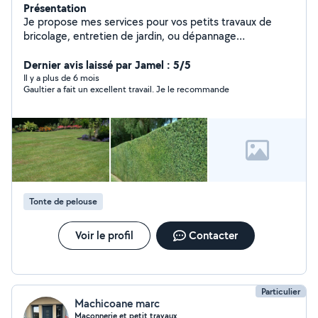
Présentation
Je propose mes services pour vos petits travaux de
bricolage, entretien de jardin, ou dépannage
informatique. Sérieux, réactif et équipé, j'interviens avec
mon propre matériel pour vous garantir un travail soigné
Dernier avis laissé par Jamel : 5/5
et efficace. N'hésitez pas à me contacter !
Il y a plus de 6 mois
Gaultier a fait un excellent travail. Je le recommande
Tonte de pelouse
Voir le profil
Contacter
Particulier
Machicoane marc
Maçonnerie et petit travaux