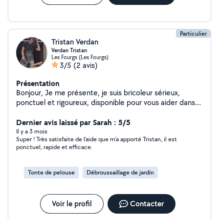
Particulier
Tristan Verdan
Verdan Tristan
Les Fourgs (Les Fourgs)
3/5
(2 avis)
Présentation
Bonjour, Je me présente, je suis bricoleur sérieux,
ponctuel et rigoureux, disponible pour vous aider dans
vos petits travaux du quotidien. Motivé et appliqué, je
réalise chaque mission avec soin afin de garantir un
Dernier avis laissé par Sarah : 5/5
travail propre et de qualité. Je peux intervenir pour
Il y a 3 mois
Super ! Très satisfaite de l’aide que m’a apporté Tristan, il est
différents besoins : montage de meubles, petites
ponctuel, rapide et efficace.
réparations, fixation d'étagères, peinture, entretien,
aide au déménagement ou autres travaux de bricolage.
Fiable et à l'écoute, je m'adapte à vos demandes et je
Tonte de pelouse
Débroussaillage de jardin
veille toujours au respect des délais convenus. Mon
objectif est de vous rendre service efficacement, avec
professionnalisme et bonne humeur. N'hésitez pas à me
Voir le profil
Contacter
contacter, ce sera un plaisir de vous aider. À bientôt !