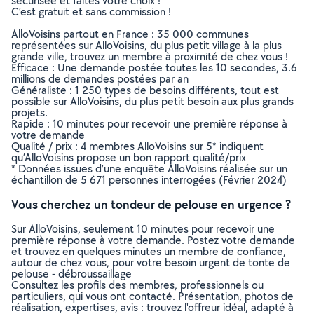
sécurisée et faites votre choix !
C’est gratuit et sans commission !
AlloVoisins partout en France : 35 000 communes
représentées sur AlloVoisins, du plus petit village à la plus
grande ville, trouvez un membre à proximité de chez vous !
Efficace : Une demande postée toutes les 10 secondes, 3.6
millions de demandes postées par an
Généraliste : 1 250 types de besoins différents, tout est
possible sur AlloVoisins, du plus petit besoin aux plus grands
projets.
Rapide : 10 minutes pour recevoir une première réponse à
votre demande
Qualité / prix : 4 membres AlloVoisins sur 5* indiquent
qu’AlloVoisins propose un bon rapport qualité/prix
* Données issues d’une enquête AlloVoisins réalisée sur un
échantillon de 5 671 personnes interrogées (Février 2024)
Vous cherchez un tondeur de pelouse en urgence ?
Sur AlloVoisins, seulement 10 minutes pour recevoir une
première réponse à votre demande. Postez votre demande
et trouvez en quelques minutes un membre de confiance,
autour de chez vous, pour votre besoin urgent de tonte de
pelouse - débroussaillage
Consultez les profils des membres, professionnels ou
particuliers, qui vous ont contacté. Présentation, photos de
réalisation, expertises, avis : trouvez l'offreur idéal, adapté à