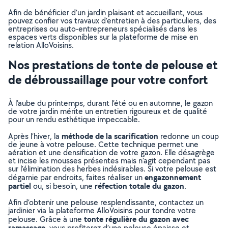
Afin de bénéficier d’un jardin plaisant et accueillant, vous
pouvez confier vos travaux d’entretien à des particuliers, des
entreprises ou auto-entrepreneurs spécialisés dans les
espaces verts disponibles sur la plateforme de mise en
relation AlloVoisins.
Nos prestations de tonte de pelouse et
de débroussaillage pour votre confort
À l’aube du printemps, durant l’été ou en automne, le gazon
de votre jardin mérite un entretien rigoureux et de qualité
pour un rendu esthétique impeccable.
méthode de la scarification
Après l’hiver, la
redonne un coup
de jeune à votre pelouse. Cette technique permet une
aération et une densification de votre gazon. Elle désagrège
et incise les mousses présentes mais n’agit cependant pas
sur l’élimination des herbes indésirables. Si votre pelouse est
engazonnement
dégarnie par endroits, faites réaliser un
partiel
réfection totale du gazon
ou, si besoin, une
.
Afin d’obtenir une pelouse resplendissante, contactez un
jardinier via la plateforme AlloVoisins pour tondre votre
tonte régulière du gazon avec
pelouse. Grâce à une
ramassage
, vous profiterez d’une pelouse épaisse et