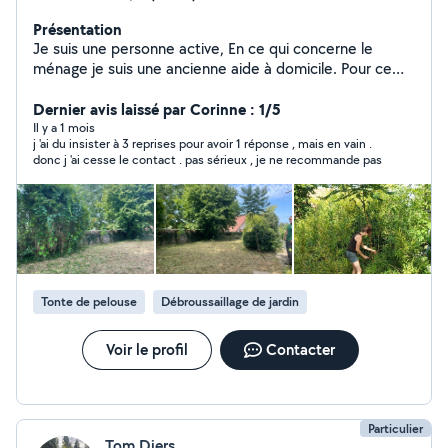
Présentation
Je suis une personne active, En ce qui concerne le
ménage je suis une ancienne aide à domicile. Pour ce
qui est du jardinage, je travaille avec mon compagnon,
nous sommes rapides et efficaces . Au plaisir de
Dernier avis laissé par Corinne : 1/5
travailler pour vous Paiement par Cesu accepté
Il y a 1 mois
j 'ai du insister à 3 reprises pour avoir 1 réponse , mais en vain .
donc j 'ai cesse le contact . pas sérieux , je ne recommande pas
Tonte de pelouse
Débroussaillage de jardin
Voir le profil
Contacter
Particulier
Tom Diers