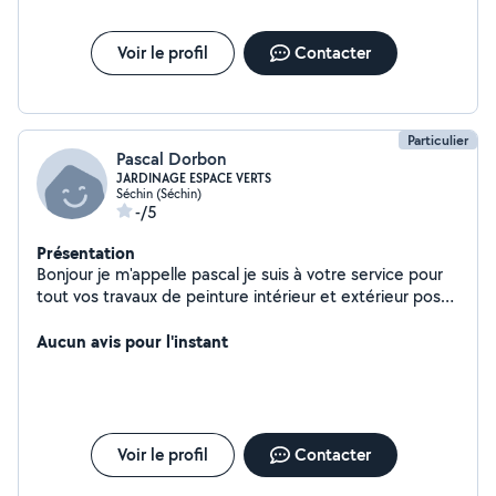
Voir le profil
Contacter
Particulier
Pascal Dorbon
JARDINAGE ESPACE VERTS
Séchin (Séchin)
-/5
Présentation
Bonjour je m'appelle pascal je suis à votre service pour
tout vos travaux de peinture intérieur et extérieur pose
de papier peint petit bricolage et autre service espace
verts petite maçonnerie merci de votre confiance
Aucun avis pour l'instant
Voir le profil
Contacter