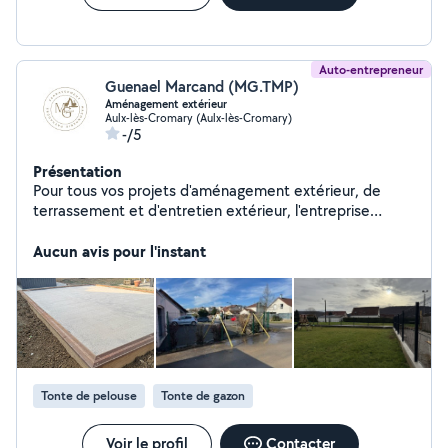
Auto-entrepreneur
Guenael Marcand (MG.TMP)
Aménagement extérieur
Aulx-lès-Cromary (Aulx-lès-Cromary)
-/5
Présentation
Pour tous vos projets d'aménagement extérieur, de
terrassement et d'entretien extérieur, l'entreprise
MG.TMP est là pour vous assister. Elle sera enchantée
de mener à bien vos projets en tenant compte de vos
Aucun avis pour l'instant
désirs.
Tonte de pelouse
Tonte de gazon
Voir le profil
Contacter