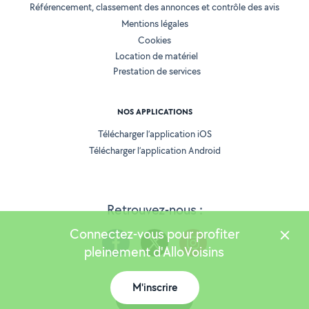
Référencement, classement des annonces et contrôle des avis
Mentions légales
Cookies
Location de matériel
Prestation de services
NOS APPLICATIONS
Télécharger l’application iOS
Télécharger l’application Android
Retrouvez-nous :
Connectez-vous pour profiter
pleinement d'AlloVoisins
M'inscrire
Version 25.5.3
Carte