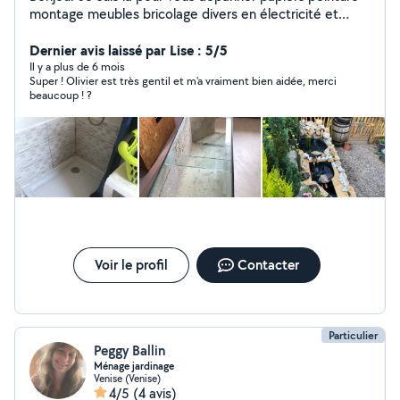
montage meubles bricolage divers en électricité et
plomberie entretien espaces verts réparations
entretien vélo , mobylette ex
Dernier avis laissé par Lise : 5/5
Il y a plus de 6 mois
Super ! Olivier est très gentil et m'a vraiment bien aidée, merci
beaucoup ! ?
Voir le profil
Contacter
Particulier
Peggy Ballin
Ménage jardinage
Venise (Venise)
4/5
(4 avis)