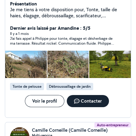
Présentation
Je me tiens à votre disposition pour, Tonte, taille de
haies, élagage, débroussaillage, scarificateur,
motoculteur, nettoyage au Karcher, ect..... Divers
Dernier avis laissé par Amandine : 5/5
travaux de bricolage. Bien cordialement Philippe
Il y a 1 mois
J'ai fais appel à Philippe pour tonte, élagage et désherbage de
ma terrasse. Résultat nickel. Communication fluide. Philippe
est réactif et très sympathique, c'est appréciable. je referais
appel à lui sans hésiter.
Tonte de pelouse
Débroussaillage de jardin
Voir le profil
Contacter
Auto-entrepreneur
Camille Corneille (Camille Corneille)
Multi-service