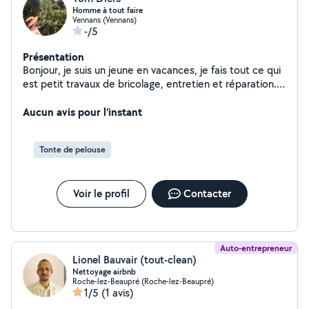
Homme à tout faire
Vennans (Vennans)
-/5
Présentation
Bonjour, je suis un jeune en vacances, je fais tout ce qui
est petit travaux de bricolage, entretien et réparation.
Je suis motivé mon expérience me permet d'avoir des
notions dans beaucoup de choses. N'hésitez pas à me
Aucun avis pour l'instant
contacter
Tonte de pelouse
Voir le profil
Contacter
Auto-entrepreneur
Lionel Bauvair (tout-clean)
Nettoyage airbnb
Roche-lez-Beaupré (Roche-lez-Beaupré)
1/5
(1 avis)