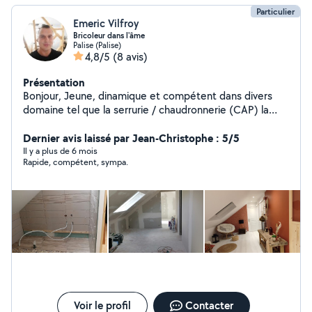
Particulier
Emeric Vilfroy
Bricoleur dans l'âme
Palise (Palise)
4,8/5
(8 avis)
Présentation
Bonjour, Jeune, dinamique et compétent dans divers
domaine tel que la serrurie / chaudronnerie (CAP) la
posse de parquet, tapisserie, placo-plâtre, ratissage,
plomberie PER ou multicouche ainsi que dans le gros
Dernier avis laissé par Jean-Christophe : 5/5
œuvre. J'aime également être en extérieur,tondre les
Il y a plus de 6 mois
Rapide, compétent, sympa.
pelouses,taille de haie, entretien extérieur etc...Je ne
prend pas de chantier si je ne suis pas sur de moi. J'aime
le travail bien fait !! Au plaisir Emeric
Voir le profil
Contacter