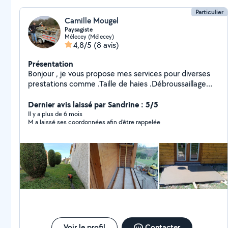
Particulier
Camille Mougel
Paysagiste
Mélecey (Mélecey)
4,8/5
(8 avis)
Présentation
Bonjour , je vous propose mes services pour diverses
prestations comme .Taille de haies .Débroussaillage
.Petit travaux intérieur .Nettoyage haute pression
(Karcher) Préparation du sol pour jardin ou gazon au
Dernier avis laissé par Sandrine : 5/5
rotavator Et bien plus encore ! Travaux soignés
Il y a plus de 6 mois
M a laissé ses coordonnées afin d'être rappelée
,n'hésitez pas à me contacter !
Voir le profil
Contacter