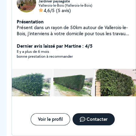
Jardinier paysagiste
Vallerois-le-Bois (Vallerois-le-Bois)
4,6/5
(5 avis)
Présentation
Présent dans un rayon de 50km autour de Vallerois-le-
Bois, j'interviens à votre domicile pour tous les travaux
de jardinage / entretien d'espace vert , nettoyage de
votre terrasse, Professionnel depuis plus de 10 ans en
Dernier avis laissé par Martine : 4/5
tant que jardinier paysagiste, je suis très minutieux et
Il y a plus de 6 mois
bonne prestation à recommander
appliqué dans mes tâches. Déduction d'impôt possible
ainsi que l'avance immédiate de 50% sur la facture. A
très vite.
Voir le profil
Contacter