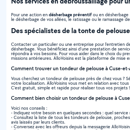
Nos services en débroussaillage pour un
désherbage préventif
Pour une action en
ou en désherbage sé
le désherbage de vos allées, le ratissage ou le ramassage des
Des spécialistes de la tonte de pelous
Contacter un particulier ou une entreprise pour l’entretien de
désherbage. Vous bénéficiez ainsi d’une prestation de servic
répondra à vos besoins. Pour vous aider dans le choix du prest
missions antérieures. AlloVoisins est la plateforme de mise e
Comment trouver un tondeur de pelouse à Cuse-et-A
Vous cherchez un tondeur de pelouse près de chez vous ? S
votre localisation. AlloVoisins vous met en relation avec to
C’est gratuit, simple et rapide pour réaliser tous vos projets !
Comment bien choisir un tondeur de pelouse à Cuse-
Voici nos conseils :
- Indiquez votre besoin en quelques secondes : quel service 
- Consultez la liste de tous les tondeurs de pelouse, proches 
avis laissés par leurs clients.
- Conversez avec les offreurs depuis la messagerie AlloVoisi