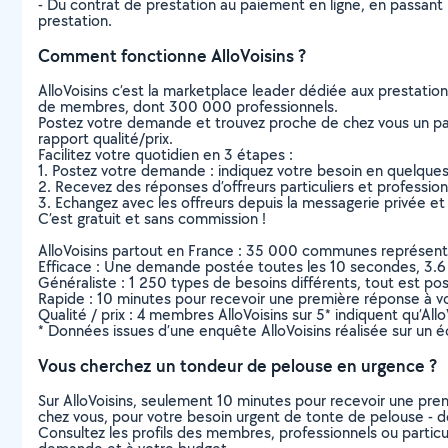
- Du contrat de prestation au paiement en ligne, en passant pa
prestation.
Comment fonctionne AlloVoisins ?
AlloVoisins c’est la marketplace leader dédiée aux prestatio
de membres, dont 300 000 professionnels.
Postez votre demande et trouvez proche de chez vous un parti
rapport qualité/prix.
Facilitez votre quotidien en 3 étapes :
1. Postez votre demande : indiquez votre besoin en quelque
2. Recevez des réponses d’offreurs particuliers et professio
3. Echangez avec les offreurs depuis la messagerie privée et 
C’est gratuit et sans commission !
AlloVoisins partout en France : 35 000 communes représentées 
Efficace : Une demande postée toutes les 10 secondes, 3.6
Généraliste : 1 250 types de besoins différents, tout est poss
Rapide : 10 minutes pour recevoir une première réponse à 
Qualité / prix : 4 membres AlloVoisins sur 5* indiquent qu’All
* Données issues d’une enquête AlloVoisins réalisée sur un é
Vous cherchez un tondeur de pelouse en urgence ?
Sur AlloVoisins, seulement 10 minutes pour recevoir une p
chez vous, pour votre besoin urgent de tonte de pelouse - d
Consultez les profils des membres, professionnels ou particuli