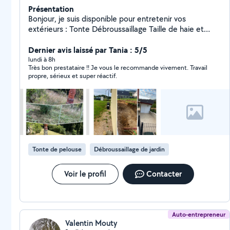
Présentation
Bonjour, je suis disponible pour entretenir vos
extérieurs : Tonte Débroussaillage Taille de haie et
arbuste Nettoyages haute pression. Pose de clôture
Aménagement extérieur Et autre sur demande
Dernier avis laissé par Tania : 5/5
Aménagement intérieur, réseau , branchement égouts
lundi à 8h
Très bon prestataire !! Je vous le recommande vivement. Travail
etc
propre, sérieux et super réactif.
Tonte de pelouse
Débroussaillage de jardin
Voir le profil
Contacter
Auto-entrepreneur
Valentin Mouty