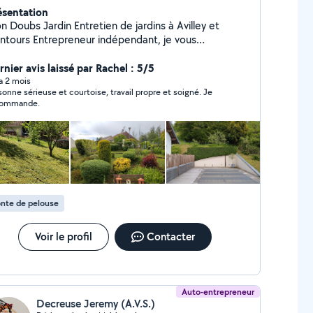
ésentation
bs Jardin Entretien de jardins à Avilley et
entours Entrepreneur indépendant, je vous
compagne pour l'entretien régulier ou ponctuel de
ces verts. Tonte de pelouse Taille de haies et
nier avis laissé par Rachel : 5/5
 d'arbres fruitiers Débroussaillage
 a 2 mois
sonne sérieuse et courtoise, travail propre et soigné. Je
Nettoyage de terrasses Évacuation des
commande.
erts Remise en état de jardins Sérieux,
ctuel et équipé de matériel professionnel, je réalise
travail soigné avec un seul interlocuteur, du devis
 l'intervention. Intervention sur Besançon, Vesoul
es communes environnantes. Crédit d'impôt de 50
ssible selon les prestations éligibles. Devis gratuit
 réponse rapide. N'hésitez pas à me contacter pour
nte de pelouse
hanger sur vos besoins.
Voir le profil
Contacter
Auto-entrepreneur
Decreuse Jeremy (A.V.S.)