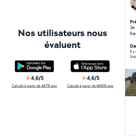
Pr
Je
Nos utilisateurs nous
fre
ton
évaluent
Peti
De
soliv
Il 
Sup
4,6/5
4,6/5
Calculé à partir de 48731 avis
Calculé à partir de 66000 avis