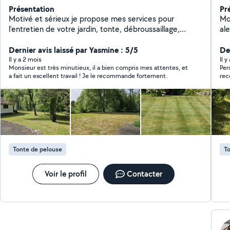
Présentation
Pr
Motivé et sérieux je propose mes services pour
Mon Dou
l'entretien de votre jardin, tonte, débroussaillage,
al
nettoyage de terrasse, taille de haies et arbuste ou
ac
petit aménagement extérieur.
Dernier avis laissé par Yasmine : 5/5
vos espa
Der
arbustes Taille
Il y a 2 mois
Il y
Monsieur est très minutieux, il a bien compris mes attentes, et
Per
Désherbage 
a fait un excellent travail ! Je le recommande fortement.
re
déchets v
pon
un 
jusqu'à
et l
% po
et
Tonte de pelouse
To
éc
Voir le profil
Contacter