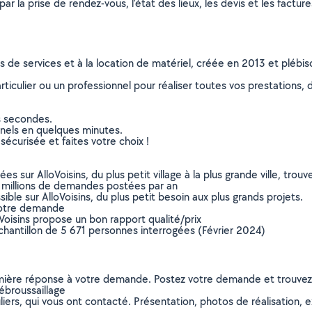
r la prise de rendez-vous, l’état des lieux, les devis et les facture
ns de services et à la location de matériel, créée en 2013 et plébi
culier ou un professionnel pour réaliser toutes vos prestations, d
s secondes.
nnels en quelques minutes.
sécurisée et faites votre choix !
sur AlloVoisins, du plus petit village à la plus grande ville, tro
 millions de demandes postées par an
ible sur AlloVoisins, du plus petit besoin aux plus grands projets.
votre demande
oVoisins propose un bon rapport qualité/prix
chantillon de 5 671 personnes interrogées (Février 2024)
remière réponse à votre demande. Postez votre demande et trouve
ébroussaillage
ers, qui vous ont contacté. Présentation, photos de réalisation, exp