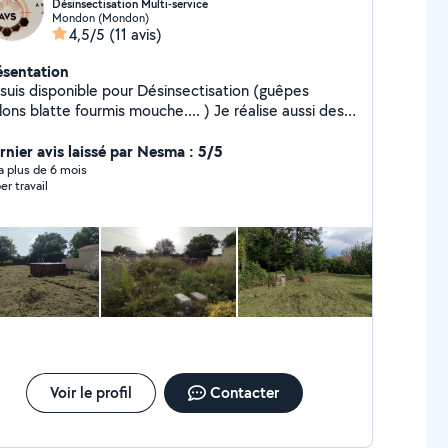
Désinsectisation Multi-service
Mondon (Mondon)
4,5/5
(11 avis)
ésentation
 suis disponible pour Désinsectisation (guêpes
lons blatte fourmis mouche.... ) Je réalise aussi des
tes débroussaillage élagage taille de haie. Et des
ts travaux de montage mobilier , pose parquet
rnier avis laissé par Nesma : 5/5
age plancher cuisine ..... N'hésitez pas à me
y a plus de 6 mois
er travail
demander mes services AVS
Voir le profil
Contacter