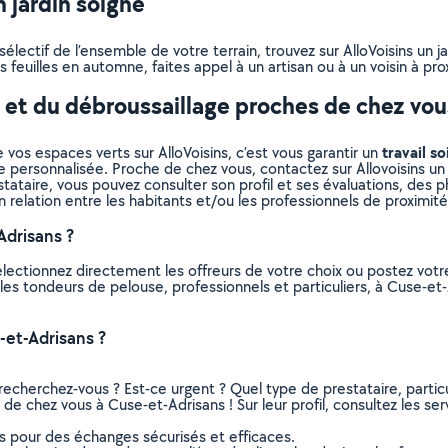
 jardin soigné
lectif de l’ensemble de votre terrain, trouvez sur AlloVoisins un j
 feuilles en automne, faites appel à un artisan ou à un voisin à pro
e et du débroussaillage proches de chez vou
travail so
 vos espaces verts sur AlloVoisins, c’est vous garantir un
e personnalisée. Proche de chez vous, contactez sur Allovoisins un 
ataire, vous pouvez consulter son profil et ses évaluations, des pho
n relation entre les habitants et/ou les professionnels de proximité
drisans ?
électionnez directement les offreurs de votre choix ou postez vo
us les tondeurs de pelouse, professionnels et particuliers, à Cuse-
et-Adrisans ?
recherchez-vous ? Est-ce urgent ? Quel type de prestataire, particu
de chez vous à Cuse-et-Adrisans ! Sur leur profil, consultez les ser
ns pour des échanges sécurisés et efficaces.