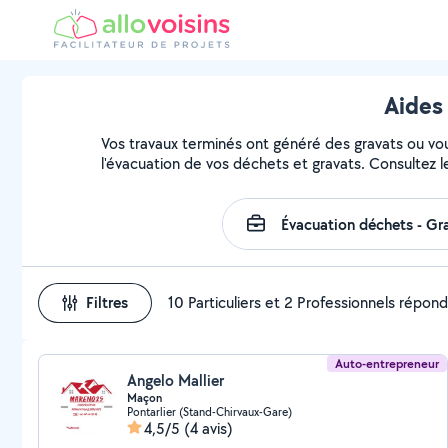
Aides 
Vos travaux terminés ont généré des gravats ou vous
l'évacuation de vos déchets et gravats. Consultez l
Filtres
10 Particuliers et 2 Professionnels répon
Auto-entrepreneur
Angelo Mallier
Maçon
Pontarlier (Stand-Chirvaux-Gare)
4,5/5
(4 avis)