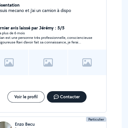
ésentation
 suis mecano et j'ai un camion à dispo
rnier avis laissé par Jérémy : 5/5
y a plus de 6 mois
rian est une personne très professionnelle, consciencieuse
Ravi d'avoir fait sa connaissance, je ferai
ontiers encore appel à lui !!
Voir le profil
Contacter
Particulier
Enzo Becu