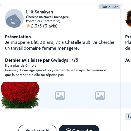
Particulier
Lilit Sahakyan
Cherche un travail menagere
Pontarlier (Centre ville)
2,3/5
(3 avis)
Présentation
Pr
Je m'appelle Lilit, 32 ans, vit a Chatellerault. Je cherche
Pl
un travail domaine femme menagere.
de
Dernier avis laissé par Gwladys : 1/5
Au
Il y a plus de 6 mois
bonsoir, dommage quand on y demande le temps d'expérience
que la personne a elle ne répond pas.
Év
Voir le profil
Contacter