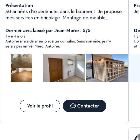
Présentation
Pr
30 années d'expériences dans le bâtiment. Je propose
Je
mes services en bricolage. Montage de meuble,
fixations murales, menuiserie, agencement, charpente,
couverture, électivité, plomberie, plâtre. Je fais aussi
Dernier avis laissé par Jean-Marie : 5/5
De
du dépannage informatique, création sites web.
Il y a 4 mois
Il 
Antoine m'a aidé a remplacé un cumulus. Sans son aide, je n'y
Flo
Cordialement.
serais pas arrivé. Merci Antoine.
et rigoureuse 
vol
Voir le profil
Contacter