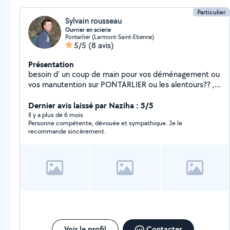
Particulier
Sylvain rousseau
Ouvrier en scierie
Pontarlier (Larmont-Saint-Etienne)
5/5
(8 avis)
Présentation
besoin d' un coup de main pour vos déménagement ou
vos manutention sur PONTARLIER ou les alentours?? ,
maxi 30 km , dispo uniquement le week end posséde :
permis B , EB , C , ET CACES 3 ET 9 ne posséde pas de
Dernier avis laissé par Naziha : 5/5
vehicule de déménagement contact , par le site ,
Il y a plus de 6 mois
Personne compétente, dévouée et sympathique. Je le
messenger ou je suis dans l'annuaire
recommande sincèrement.
Voir le profil
Contacter