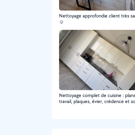
Nettoyage approfondie client très sat
☺️
Nettoyage complet de cuisine : plan
travail, plaques, évier, crédence et so
Résultat propre, sain et soigné