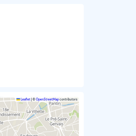
Leaflet
|
©
OpenStreetMap
contributors