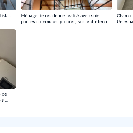
isfait
Ménage de résidence réalisé avec soin :
Chambre
parties communes propres, sols entretenus
Un espa
et environnement sain pour les résidents
s de
ls.