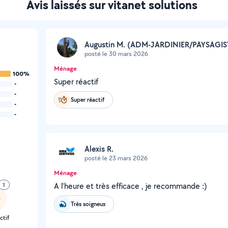
Avis laissés sur vitanet solutions
Augustin M. (ADM-JARDINIER/PAYSAGIS
posté le 30 mars 2026
Ménage
100%
Super réactif
-
-
Super réactif
-
-
Alexis R.
posté le 23 mars 2026
Ménage
1
A l'heure et très efficace , je recommande :)
Très soigneux
ctif