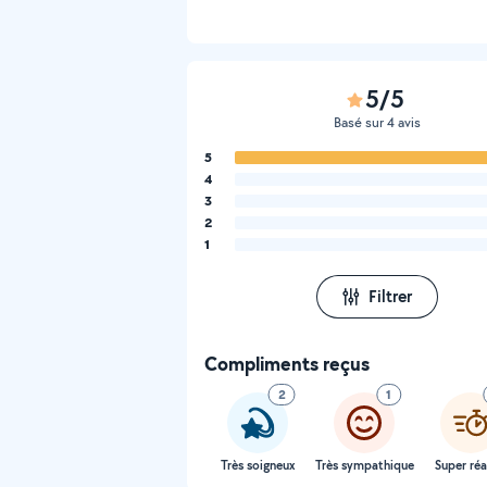
5/5
Basé sur 4 avis
5
4
3
2
1
Filtrer
Compliments reçus
2
1
Très soigneux
Très sympathique
Super réa