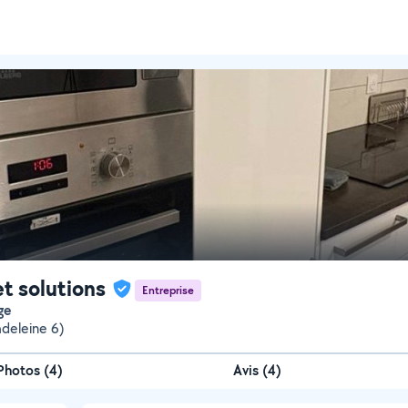
et solutions
Entreprise
ge
adeleine 6)
Photos
(
4
)
Avis (4)