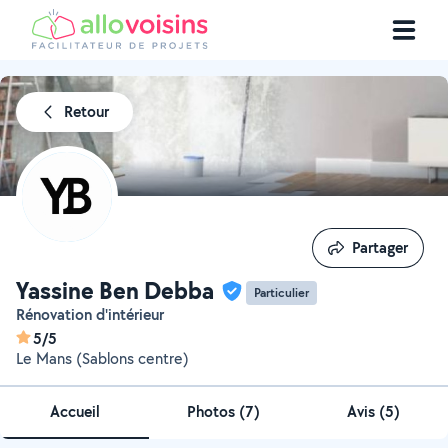
Retour
Partager
Partager
Yassine Ben Debba
Particulier
Rénovation d'intérieur
5/5
Le Mans (Sablons centre)
Accueil
Photos
(
7
)
Avis (5)