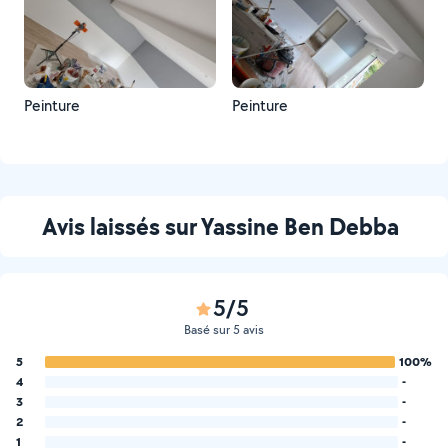
Peinture
Peinture
Avis laissés sur Yassine Ben Debba
5/5
Basé sur 5 avis
5
100%
4
-
3
-
2
-
1
-