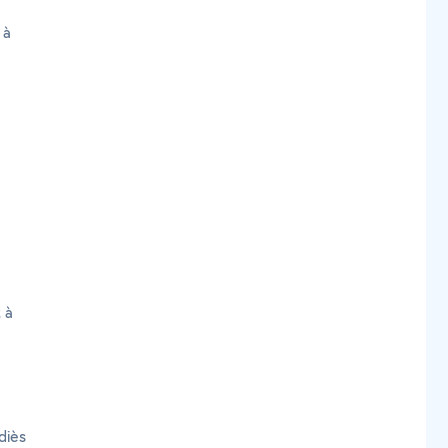
 à
 à
diès