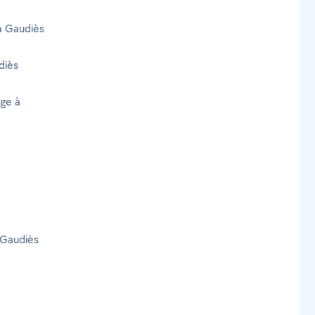
 à Gaudiès
diès
age à
 Gaudiès