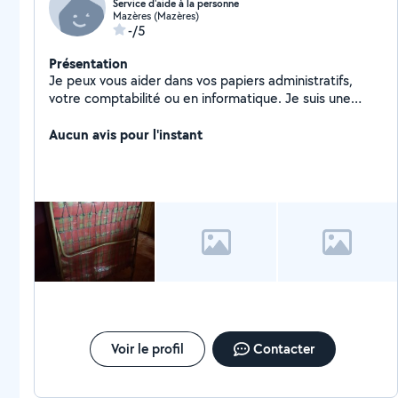
Service d'aide à la personne
Mazères (Mazères)
-/5
Présentation
Je peux vous aider dans vos papiers administratifs,
votre comptabilité ou en informatique. Je suis une
ancienne secrétaire comptable. Ou egalement vous
rendre service dans vos tâches ménagères ou vos
Aucun avis pour l'instant
courses ou repas ou vous amener quelque part.
Voir le profil
Contacter