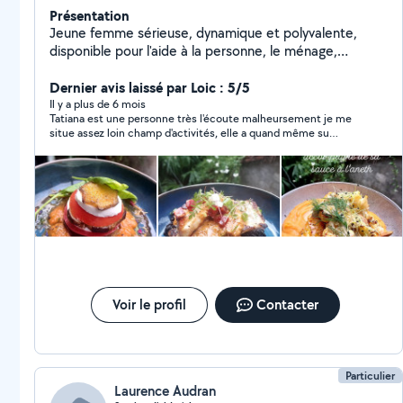
Présentation
Jeune femme sérieuse, dynamique et polyvalente,
disponible pour l'aide à la personne, le ménage,
l'entretien du domicile, la préparation de repas et
diverses tâches du quotidien. Cuisinière expérimentée,
Dernier avis laissé par Loic : 5/5
je propose également la préparation de repas adaptés
Il y a plus de 6 mois
Tatiana est une personne très l'écoute malheursement je me
a vos besoins. Je travaille régulièrement avec des
situe assez loin champ d'activités, elle a quand même su
locations Airbnb, assurant le nettoyage, la remise en
m'orienter vers des organismes adapter à mes besoins. Je
état des logements, la gestion du linge et la
recommande vivement cette personne très agréable '
préparation des arrivées. Expérience confirmée, sens
de l'organisation, discrétion et professionnalisme.
Disponible a tout moment selon vos besoins. N'hésitez
pas à me contacter, je serai ravie de vous aider.
Voir le profil
Contacter
Particulier
Laurence Audran