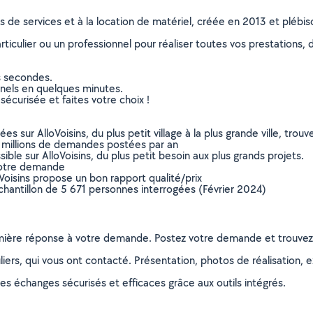
ns de services et à la location de matériel, créée en 2013 et plébi
culier ou un professionnel pour réaliser toutes vos prestations, d
s secondes.
nnels en quelques minutes.
sécurisée et faites votre choix !
sur AlloVoisins, du plus petit village à la plus grande ville, tro
 millions de demandes postées par an
ible sur AlloVoisins, du plus petit besoin aux plus grands projets.
votre demande
oVoisins propose un bon rapport qualité/prix
chantillon de 5 671 personnes interrogées (Février 2024)
remière réponse à votre demande. Postez votre demande et trouve
ers, qui vous ont contacté. Présentation, photos de réalisation, exp
s échanges sécurisés et efficaces grâce aux outils intégrés.