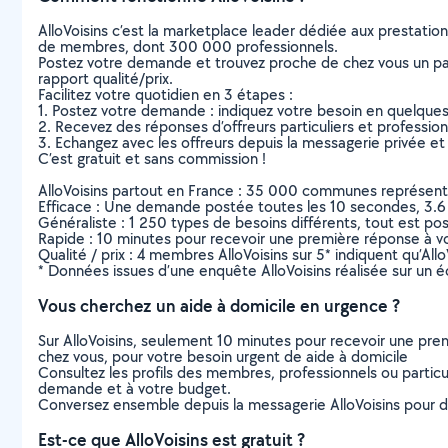
AlloVoisins c’est la marketplace leader dédiée aux prestatio
de membres, dont 300 000 professionnels.
Postez votre demande et trouvez proche de chez vous un parti
rapport qualité/prix.
Facilitez votre quotidien en 3 étapes :
1. Postez votre demande : indiquez votre besoin en quelque
2. Recevez des réponses d’offreurs particuliers et professio
3. Echangez avec les offreurs depuis la messagerie privée et 
C’est gratuit et sans commission !
AlloVoisins partout en France : 35 000 communes représentées 
Efficace : Une demande postée toutes les 10 secondes, 3.6
Généraliste : 1 250 types de besoins différents, tout est poss
Rapide : 10 minutes pour recevoir une première réponse à 
Qualité / prix : 4 membres AlloVoisins sur 5* indiquent qu’All
* Données issues d’une enquête AlloVoisins réalisée sur un é
Vous cherchez un aide à domicile en urgence ?
Sur AlloVoisins, seulement 10 minutes pour recevoir une p
chez vous, pour votre besoin urgent de aide à domicile
Consultez les profils des membres, professionnels ou particuli
demande et à votre budget.
Conversez ensemble depuis la messagerie AlloVoisins pour de
Est-ce que AlloVoisins est gratuit ?