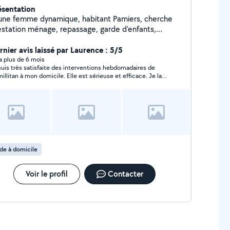
ésentation
une femme dynamique, habitant Pamiers, cherche
estation ménage, repassage, garde d'enfants,
ture, coiffure à domicile
rnier avis laissé par Laurence : 5/5
y a plus de 6 mois
suis très satisfaite des interventions hebdomadaires de
illitan à mon domicile. Elle est sérieuse et efficace. Je la
ommande sans hésitation.
de à domicile
Voir le profil
Contacter