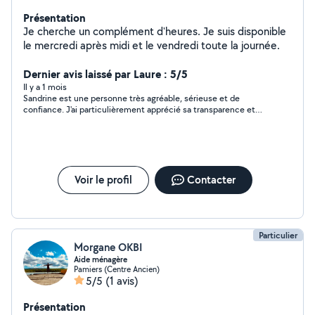
Présentation
Je cherche un complément d'heures. Je suis disponible
le mercredi après midi et le vendredi toute la journée.
Dernier avis laissé par Laure : 5/5
Il y a 1 mois
Sandrine est une personne très agréable, sérieuse et de
confiance. J'ai particulièrement apprécié sa transparence et
son honnêteté lorsqu'elle a constaté que l'échange de service
ne pouvait pas se concrétiser. Je suis néanmoins très
contente des échanges que nous avons eus par message. Ce
fut un vrai plaisir de discuter avec elle. J'espère avoir l'occasion
de la rencontrer un jour.
Voir le profil
Contacter
Particulier
Morgane OKBI
Aide ménagère
Pamiers (Centre Ancien)
5/5
(1 avis)
Présentation