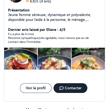
4,8/5
(4 avis)
Présentation
Jeune femme sérieuse, dynamique et polyvalente,
disponible pour l'aide à la personne, le ménage,
l'entretien du domicile, la préparation de repas et
diverses tâches du quotidien. Cuisinière expérimentée,
Dernier avis laissé par Eliane : 4/5
je propose également la préparation de repas adaptés
Il y a plus de 6 mois
Personne sympathique,très agréable, nous n'avons pas eu de
a vos besoins. Je travaille régulièrement avec des
contact dans l'immédiat.
locations Airbnb, assurant le nettoyage, la remise en
état des logements, la gestion du linge et la préparation
des arrivées. Expérience confirmée, sens de
l'organisation, discrétion et professionnalisme.
Disponible a tout moment selon vos besoins. N'hésitez
pas à me contacter, je serai ravie de vous aider.
Voir le profil
Contacter