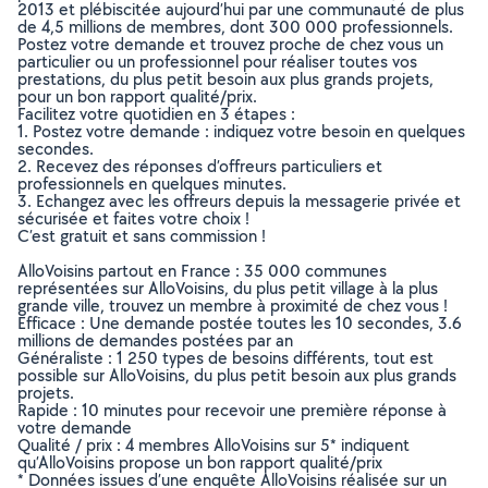
2013 et plébiscitée aujourd’hui par une communauté de plus
de 4,5 millions de membres, dont 300 000 professionnels.
Postez votre demande et trouvez proche de chez vous un
particulier ou un professionnel pour réaliser toutes vos
prestations, du plus petit besoin aux plus grands projets,
pour un bon rapport qualité/prix.
Facilitez votre quotidien en 3 étapes :
1. Postez votre demande : indiquez votre besoin en quelques
secondes.
2. Recevez des réponses d’offreurs particuliers et
professionnels en quelques minutes.
3. Echangez avec les offreurs depuis la messagerie privée et
sécurisée et faites votre choix !
C’est gratuit et sans commission !
AlloVoisins partout en France : 35 000 communes
représentées sur AlloVoisins, du plus petit village à la plus
grande ville, trouvez un membre à proximité de chez vous !
Efficace : Une demande postée toutes les 10 secondes, 3.6
millions de demandes postées par an
Généraliste : 1 250 types de besoins différents, tout est
possible sur AlloVoisins, du plus petit besoin aux plus grands
projets.
Rapide : 10 minutes pour recevoir une première réponse à
votre demande
Qualité / prix : 4 membres AlloVoisins sur 5* indiquent
qu’AlloVoisins propose un bon rapport qualité/prix
* Données issues d’une enquête AlloVoisins réalisée sur un