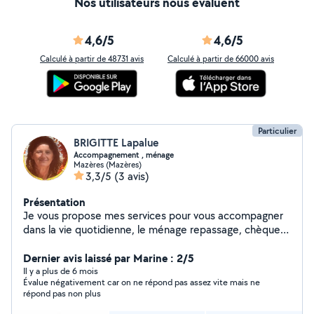
Nos utilisateurs nous évaluent
4,6/5
4,6/5
Calculé à partir de 48731 avis
Calculé à partir de 66000 avis
Particulier
BRIGITTE Lapalue
Accompagnement , ménage
Mazères (Mazères)
3,3/5
(3 avis)
Présentation
Je vous propose mes services pour vous accompagner
dans la vie quotidienne, le ménage repassage, chèque
césu accepté . J'ai un diplôme d'état
d'accompagnement d'éducation sociale. Je peux
Dernier avis laissé par Marine : 2/5
accompagner de l'enfant au personnes âgées ou en
Il y a plus de 6 mois
Évalue négativement car on ne répond pas assez vite mais ne
situation handicap
répond pas non plus