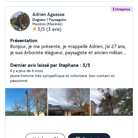
Entreprise
Adrien Agaesse
Élagueur / Paysagiste
Mazères (Mazères)
5/5
(3 avis)
Présentation
Bonjour, je me présente, je m'appelle Adrien, j'ai 27 ans,
je suis Arboriste élagueur, paysagiste et ancien militaire
je peux donc prendre soins de vos arbres et de votre
jardin. Société : Grimpe'O'arbres sur Mazeres (09270)
Dernier avis laissé par Stephane : 5/5
Diplôme : - Bac pro aménagement paysager. - CS
Il y a plus de 6 mois
jeune homme très sympathique et volontaire. bon contact et
arboriste élagueur. PS : suite à ma résiliation de mon
passionné
abonnement "allovoisins", je ne peux malheureusement
plus répondre aux demandes privées et aux messages.
Bien Cordialement,