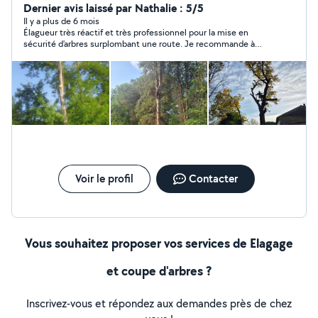
nous déplaçons dans toute l'Ariège et ses environ.
Dernier avis laissé par Nathalie : 5/5
Amoureux de la nature, notre équipe d'élagueur
Il y a plus de 6 mois
Élagueur très réactif et très professionnel pour la mise en
professionnel vous conseillera et vous guidera sur vos
sécurité d’arbres surplombant une route. Je recommande à
projet d'élagage ou bien d'abattage, quelle que soit la
100%.
hauteur est la nature de l'arbre.
Voir le profil
Contacter
Vous souhaitez proposer vos services de Elagage
et coupe d'arbres ?
Inscrivez-vous et répondez aux demandes près de chez