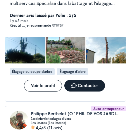
multiservices Spécialisé dans l'abattage et l'élagage
d'arbre Et également à l'entretien de vôtre habitat Pour
plus de renseignements n'hésitez pas à me contacter
Dernier avis laissé par Yolie : 5/5
Il y a 5 mois
Réactif … je recommande 💯💯💯
Élagage ou coupe d'arbre
Élaguage d'arbre
Voir le profil
Contacter
Auto-entrepreneur
Philippe Berthelot (O ´ PHIL DE VOS JARDINS)
Jardinier/bricolages divers
Les Issards (Les Issards)
4,4/5
(11 avis)