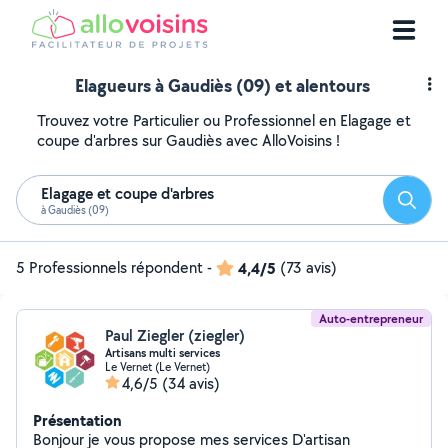
Elagueurs à Gaudiès (09) et alentours
Trouvez votre Particulier ou Professionnel en Elagage et
coupe d'arbres sur Gaudiès avec AlloVoisins !
Elagage et coupe d'arbres
Reche
à Gaudiès (09)
5 Professionnels répondent
-
4,4/5
(73 avis)
Auto-entrepreneur
Paul Ziegler (ziegler)
Artisans multi services
Le Vernet (Le Vernet)
4,6/5
(34 avis)
Présentation
Bonjour je vous propose mes services D'artisan