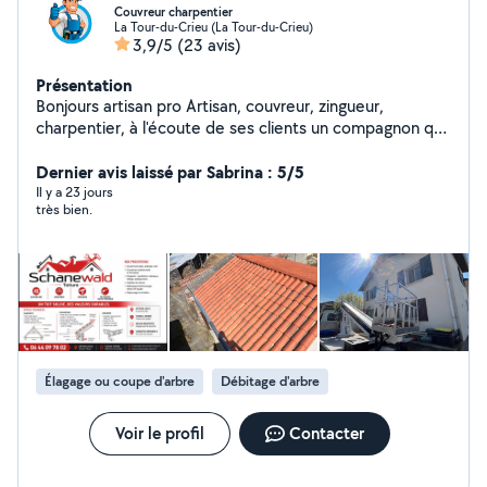
Couvreur charpentier
La Tour-du-Crieu (La Tour-du-Crieu)
3,9/5
(23 avis)
Présentation
Bonjours artisan pro Artisan, couvreur, zingueur,
charpentier, à l'écoute de ses clients un compagnon qui
vous guide et conseil dans vos travaux. Déplacement
dans toute l'Occitanie Déplacement rapide et efficace.
Dernier avis laissé par Sabrina : 5/5
Devis rapidement effectué disponible 24/24 7/7
Il y a 23 jours
très bien.
N'hésitez pas à me contacter
Élagage ou coupe d'arbre
Débitage d'arbre
Voir le profil
Contacter