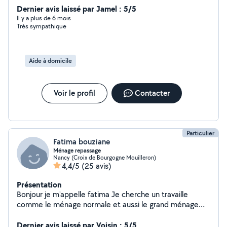
Dernier avis laissé par Jamel : 5/5
joignable en toute la semaine ouerdia
Il y a plus de 6 mois
Très sympathique
Aide à domicile
Voir le profil
Contacter
Particulier
Fatima bouziane
Ménage repassage
Nancy (Croix de Bourgogne Mouilleron)
4,4/5
(25 avis)
Présentation
Bonjour je m'appelle fatima Je cherche un travaille
comme le ménage normale et aussi le grand ménage
repassage chez vous ou chez moi comme vous voulez et
n'hésitez pas à me contacter merci
Dernier avis laissé par Voisin : 5/5