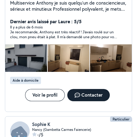
Multiservice Anthony je suis quelqu'un de consciencieux,
sérieux et minutieux Professionnel polyvalent, je mets
mon savoir-faire au service de vos besoins quotidiens :
petits travaux, plomberie électricité placo enduit
Dernier avis laissé par Laure : 5/5
peinture et autres entretien espace vert abattage
Il y a plus de 6 mois
Je recommande, Anthony est très réactif ! J'avais roulé sur un
d'arbre, réparations et services pratiques. Chaque
clou, mon pneu était à plat. Il m'a demandé une photo pour voir
mission est réalisée avec rigueur, sens du détail et
si c'était réparable pour savoir quelle procédure mettre en
respect des délais. Mon objectif : vous apporter une
place. Finalement, il est venu à mon domicile pour résoudre
solution fiable et un travail soigné, en toute sérénité.
mon problème. Très sympathique et à l'écoute. Je n'hésiterais
pas à refaire appel à lui ! Merci !
Aide à domicile
Voir le profil
Contacter
Particulier
Sophie K
Nancy (Gambetta Carmes Faiencerie)
-/5