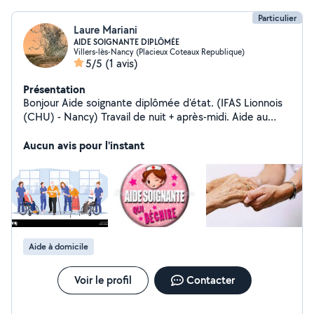
Particulier
Laure Mariani
AIDE SOIGNANTE DIPLÔMÉE
Villers-lès-Nancy (Placieux Coteaux Republique)
5/5
(1 avis)
Présentation
Bonjour Aide soignante diplômée d'état. (IFAS Lionnois
(CHU) - Nancy) Travail de nuit + après-midi. Aide au
repas du soir, change, toilette, coucher ; présence de
nuit responsable-rassurante.
Aucun avis pour l'instant
Aide à domicile
Voir le profil
Contacter