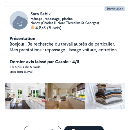
Particulier
Sara Sabik
Ménage , repassage , piscine
Nancy (Charles Iii Nord Tiercelins St-Georges)
4,8/5
(5 avis)
Présentation
Bonjour , Je recherche du travail auprès de particulier.
Mes prestations : repassage , lavage voiture, entretien
de la maison ( jardin , piscine ) et cuisto :) Je suis une
personne très minutieuse dans mon travail , rapide mais
Dernier avis laissé par Carole : 4/5
perfectionniste, très sérieuse et à l'écoute de vos
Il y a plus de 6 mois
très bon travail
demandes . Disponible toute la semaine ainsi que les
week end .