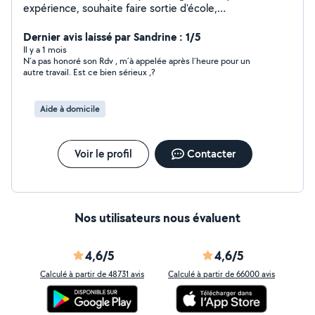
expérience, souhaite faire sortie d'école,
accompagnatrice de personnes âgées, ménages, aide à
domicile et secrétariat.
Dernier avis laissé par Sandrine : 1/5
Il y a 1 mois
N´a pas honoré son Rdv , m´à appelée après l´heure pour un
autre travail. Est ce bien sérieux ,?
Aide à domicile
Voir le profil
Contacter
Nos utilisateurs nous évaluent
4,6/5
4,6/5
Calculé à partir de 48731 avis
Calculé à partir de 66000 avis