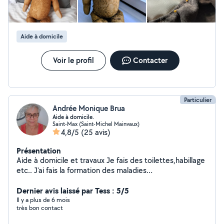
Aide à domicile
Voir le profil
Contacter
Particulier
Andrée Monique Brua
Aide à domicile.
Saint-Max (Saint-Michel Mainvaux)
4,8/5
(25 avis)
Présentation
Aide à domicile et travaux Je fais des toilettes,habillage
etc.. J'ai fais la formation des maladies
psychiques,psychologiques,psychiatriques. J'ai eu mon
attestation il y 25 ans Attestation délivrée en 2010 Je
Dernier avis laissé par Tess : 5/5
fais aussi de la garde occasionnelle d'enfants que soit
Il y a plus de 6 mois
très bon contact
avec pathologies ou autres (nourrissons) je fais des
ménages également, visites et remises en état