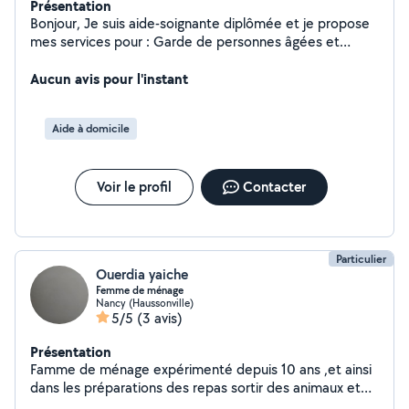
Présentation
Bonjour, Je suis aide-soignante diplômée et je propose
mes services pour : Garde de personnes âgées et
accompagnement dans les soins quotidiens. Garde
d'enfants de 3 à 10 ans. Accompagnement de
Aucun avis pour l'instant
personnes en situation de handicap. Je suis
actuellement en formation pour devenir infirmière, ce
Aide à domicile
qui signifie que mes disponibilités peuvent varier.
N'hésitez pas à me contacter pour discuter de vos
besoins et de mes disponibilités. Sérieuse, attentionnée
Voir le profil
Contacter
et expérimentée, je mets un point d'honneur à offrir un
accompagnement de qualité et en toute sécurité.
Particulier
Ouerdia yaiche
Femme de ménage
Nancy (Haussonville)
5/5
(3 avis)
Présentation
Famme de ménage expérimenté depuis 10 ans ,et ainsi
dans les préparations des repas sortir des animaux et
repassage je vous invite à voir mes coordonnées je suis