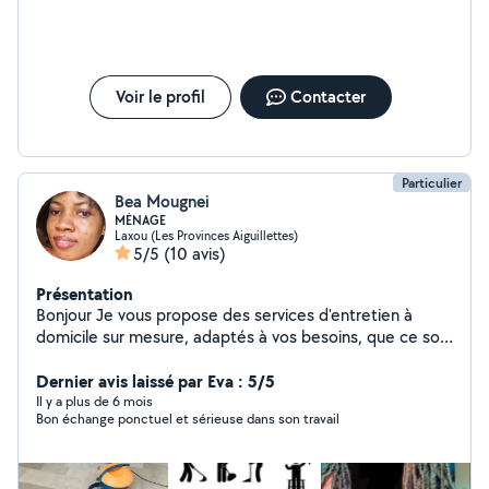
Voir le profil
Contacter
Particulier
Bea Mougnei
MÉNAGE
Laxou (Les Provinces Aiguillettes)
5/5
(10 avis)
Présentation
Bonjour Je vous propose des services d'entretien à
domicile sur mesure, adaptés à vos besoins, que ce soit
pour un entretien régulier ou ponctuel de votre
logement. Mon objectif est de vous offrir un espace
Dernier avis laissé par Eva : 5/5
propre, sain et agréable à vivre tout en vous permettant
Il y a plus de 6 mois
Bon échange ponctuel et sérieuse dans son travail
de gagner du temps au quotidien. Travail soigné, rapide
et à l'écoute de vos envies. N'hésitez pas à me
contacter pour plus d'infos.