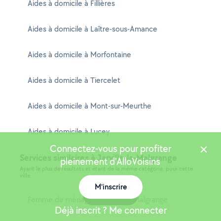
Aides à domicile à Fillières
Aides à domicile à Laître-sous-Amance
Aides à domicile à Morfontaine
Aides à domicile à Tiercelet
Aides à domicile à Mont-sur-Meurthe
Aides à domicile à Lucey
Connectez-vous pour profiter
Services similaires à Jarville-la-Malgrange
pleinement d'AlloVoisins
Ayant le plus de résultats et étant de la même catégorie, pour cette
ville
M'inscrire
Carte
Femme de ménage à Jarville-la-Malgrange
Déjà inscrit ? Me connecter