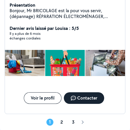
Présentation
Bonjour, Mr BRICOLAGE est la pour vous servir,
(dépannage) RÉPARATION ÉLECTROMÉNAGER,
JARDINAGE, DÉMÉNAGEMENT, MÉNAGE, FAIRE VOS
COURSES, VIDE GRENIER, GARDIENNAGE.
Dernier avis laissé par Louisa : 5/5
Il y a plus de 6 mois
échanges cordiales
Voir le profil
Contacter
1
2
3
Page
suivante