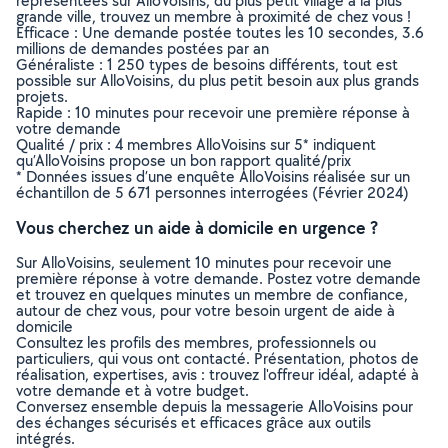
représentées sur AlloVoisins, du plus petit village à la plus
grande ville, trouvez un membre à proximité de chez vous !
Efficace : Une demande postée toutes les 10 secondes, 3.6
millions de demandes postées par an
Généraliste : 1 250 types de besoins différents, tout est
possible sur AlloVoisins, du plus petit besoin aux plus grands
projets.
Rapide : 10 minutes pour recevoir une première réponse à
votre demande
Qualité / prix : 4 membres AlloVoisins sur 5* indiquent
qu’AlloVoisins propose un bon rapport qualité/prix
* Données issues d’une enquête AlloVoisins réalisée sur un
échantillon de 5 671 personnes interrogées (Février 2024)
Vous cherchez un aide à domicile en urgence ?
Sur AlloVoisins, seulement 10 minutes pour recevoir une
première réponse à votre demande. Postez votre demande
et trouvez en quelques minutes un membre de confiance,
autour de chez vous, pour votre besoin urgent de aide à
domicile
Consultez les profils des membres, professionnels ou
particuliers, qui vous ont contacté. Présentation, photos de
réalisation, expertises, avis : trouvez l'offreur idéal, adapté à
votre demande et à votre budget.
Conversez ensemble depuis la messagerie AlloVoisins pour
des échanges sécurisés et efficaces grâce aux outils
intégrés.