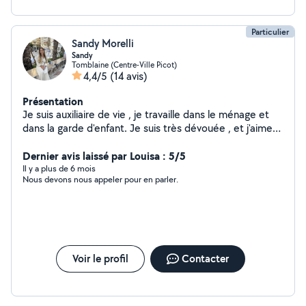
Particulier
Sandy Morelli
Sandy
Tomblaine (Centre-Ville Picot)
4,4/5
(14 avis)
Présentation
Je suis auxiliaire de vie , je travaille dans le ménage et
dans la garde d'enfant. Je suis très dévouée , et j'aime
que mes journées sois remplie. Je suis également auto
entrepreneuse.
Dernier avis laissé par Louisa : 5/5
Il y a plus de 6 mois
Nous devons nous appeler pour en parler.
Voir le profil
Contacter