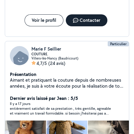
Voir le profil
Contacter
Particulier
Marie F Seillier
COUTURE.
Villers-lès-Nancy (Baudricourt)
4,7/5
(24 avis)
Présentation
Aimant et pratiquant la couture depuis de nombreuses
années, je suis à votre écoute pour la réalisation de tous
travaux de réparation , transformation, création sur
vêtements, voilages , tissus d'ameublement, matériel
Dernier avis laissé par Jean : 5/5
textile et autres.
Il y a 17 jours
entièrement satisfait de sa prestation , très gentille, agreable
et vraiment un travail formidable. si besoin j'hésiterai pas a
revenir