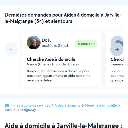
Dernières demandes pour Aides à domicile à Jarville-
la-Malgrange (54) et alentours
Dx F.
V
À convenir
postée le 28 juil.
p
Cherche Aide à domicile
Cherche 
Nancy (Charles Iii Sud Jardiniers)
Laneuvevil
Bonjour, recherche aide à domicile pour
Bonjour, j
entretien appartement et aide personnel.
pour mes p
revenus à définir.
quelques he
Prestations de services
Aides à domicile
Meurthe-et-moselle
Jarville-la-Malgrange
Aide à domicile à Jarville-la-Malgrange :