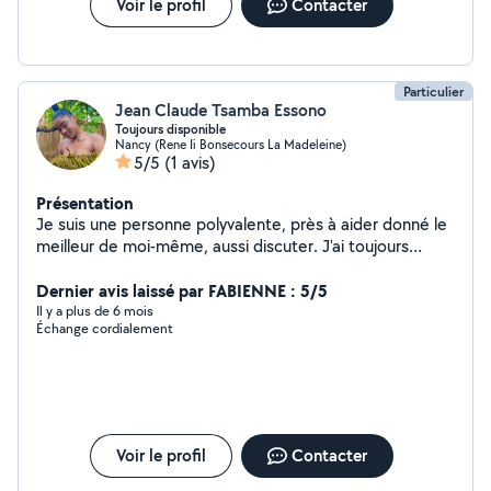
Voir le profil
Contacter
Particulier
Jean Claude Tsamba Essono
Toujours disponible
Nancy (Rene Ii Bonsecours La Madeleine)
5/5
(1 avis)
Présentation
Je suis une personne polyvalente, près à aider donné le
meilleur de moi-même, aussi discuter. J'ai toujours
travailler avec des particuliers,j'aime bien servir les
autres
Dernier avis laissé par FABIENNE : 5/5
Il y a plus de 6 mois
Échange cordialement
Voir le profil
Contacter