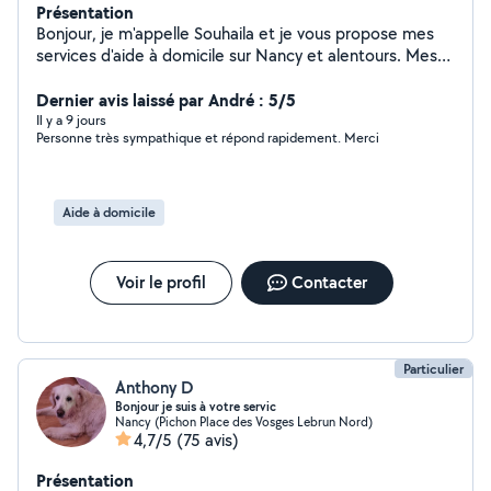
Présentation
Bonjour, je m'appelle Souhaila et je vous propose mes
services d'aide à domicile sur Nancy et alentours. Mes
origines marocaines m'ont appris dès l'enfance le sens
de la propriété et de l'accueil. Ce que je vous propose :
Dernier avis laissé par André : 5/5
Ménage, cuisine marocaine maison (couscous, tajines,
Il y a 9 jours
Personne très sympathique et répond rapidement. Merci
rfissa, pastilla..). Je fais aussi de la garde d'enfants et les
cours de soutien. Disponible en journée, soirs et
weekends. Au plaisir de prendre soin de votre maison et
de votre famille
Aide à domicile
Voir le profil
Contacter
Particulier
Anthony D
Bonjour je suis à votre servic
Nancy (Pichon Place des Vosges Lebrun Nord)
4,7/5
(75 avis)
Présentation