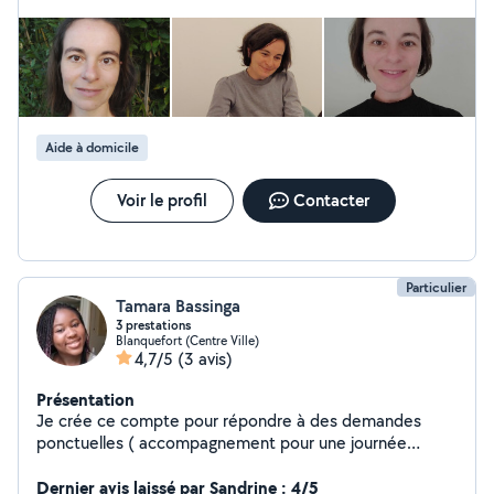
Aide à domicile
Voir le profil
Contacter
Particulier
Tamara Bassinga
3 prestations
Blanquefort (Centre Ville)
4,7/5
(3 avis)
Présentation
Je crée ce compte pour répondre à des demandes
ponctuelles ( accompagnement pour une journée
personne en situation de handicap , baby sitter
ponctuelle , aide au ménage ponctuelle ) Puis avoir
Dernier avis laissé par Sandrine : 4/5