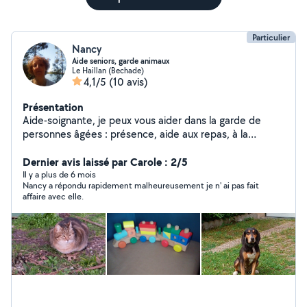
Particulier
Nancy
Aide seniors, garde animaux
Le Haillan (Bechade)
4,1/5
(10 avis)
Présentation
Aide-soignante, je peux vous aider dans la garde de
personnes âgées : présence, aide aux repas, à la
toilette, courses, Rendez-vous médicaux, coiffeur et
même pour des sorties le week-end . J'ai une solide
Dernier avis laissé par Carole : 2/5
expérience dans ce domaine et suis en mesure de
Il y a plus de 6 mois
Nancy a répondu rapidement malheureusement je n' ai pas fait
m'occuper de personnes atteintes de maladies
affaire avec elle.
neurodégénératives. Je me propose également dans la
garde de chiens (petits, moyens et stérilisés) chez moi
en compagnie de ma chienne. Promenades, jeux et
caresses sont assurés. Possibilité de faire des échanges
de garde Secteurs souhaités : Eysines, Caudéran, Le
Haillan, Le Bouscat. D'autre part, je suis véhiculée.