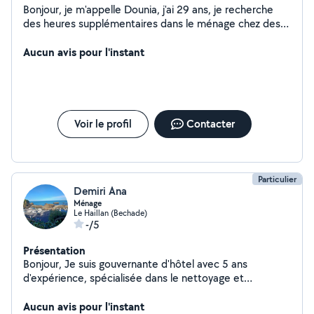
Bonjour, je m'appelle Dounia, j'ai 29 ans, je recherche
des heures supplémentaires dans le ménage chez des
particuliers. ( lessive, repassage, nettoyage ) Je suis
polyvalente autonome et rigoureuse. Je suis libre de
Aucun avis pour l'instant
suite et à votre disposition pour plus d'informations.
Cordialement Dounia
Voir le profil
Contacter
Particulier
Demiri Ana
Ménage
Le Haillan (Bechade)
-/5
Présentation
Bonjour, Je suis gouvernante d'hôtel avec 5 ans
d'expérience, spécialisée dans le nettoyage et
l'entretien avec des standards professionnels. Je
propose des prestations de ménage à domicile
Aucun avis pour l'instant