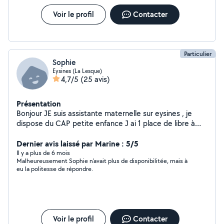
Voir le profil
Contacter
Particulier
Sophie
Eysines (La Lesque)
4,7/5
(25 avis)
Présentation
Bonjour JE suis assistante maternelle sur eysines , je
dispose du CAP petite enfance J ai 1 place de libre à
partir de début septembre 2024 suite à un désistement
de dernière minute J habite en maison avec grand jardin
Dernier avis laissé par Marine : 5/5
Je ne fume pas Nous allons au rpe, à la médiathèque, à l
Il y a plus de 6 mois
Malheureusement Sophie n'avait plus de disponibilitée, mais à
éveil musical,au dojo et au parc J effectue égallement
eu la politesse de répondre.
des gardes le soir et le week end N hésiter pas à me
contacter si vous avez besoin Cordialement
Voir le profil
Contacter