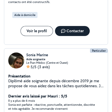
contacts ont été constructifs.
Aide à domicile
Voir le profil
Contacter
Particulier
Sonia Marine
Aide soignante
Le Pian-Médoc (Centre et Ouest)
5/5
(3 avis)
Présentation
Diplômé aide soignante depuis décembre 2019 je me
propose de vous aidez dans les tâches quotidiennes. Je
peux également faire quelques tâches de jardinage, de
ménage, de garde d'enfants..
Dernier avis laissé par Mauri : 5/5
Il y a plus de 6 mois
Sonia est parfaite : réactive, ponctuelle, attentionnée, discrète
et très agréable. Je recommande vivement