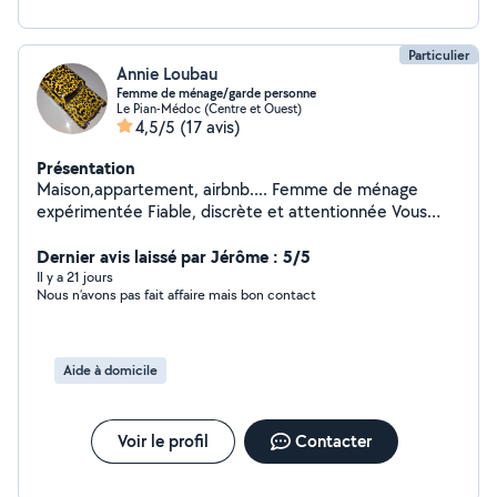
entière disposition pour de plus amples
renseignements. Bien cordialement
Particulier
Annie Loubau
Femme de ménage/garde personne
Le Pian-Médoc (Centre et Ouest)
4,5/5
(17 avis)
Présentation
Maison,appartement, airbnb.... Femme de ménage
expérimentée Fiable, discrète et attentionnée Vous
recherchez une personne de confiance pour entretenir
votre intérieur avec soin et professionnalisme ? Je vous
Dernier avis laissé par Jérôme : 5/5
propose mes services de ménage et repassage, avec
Il y a 21 jours
Nous n’avons pas fait affaire mais bon contact
une attention particulière aux détails et au respect de
votre espace. Forte d'une solide expérience, je suis
ponctuelle, rigoureuse et toujours à l'écoute de vos
besoins. Mon objectif : vous faire gagner du temps et
Aide à domicile
vous offrir un cadre de vie propre et agréable.
Disponible dès maintenant N'hésitez pas à me
contacter pour échanger.
Voir le profil
Contacter