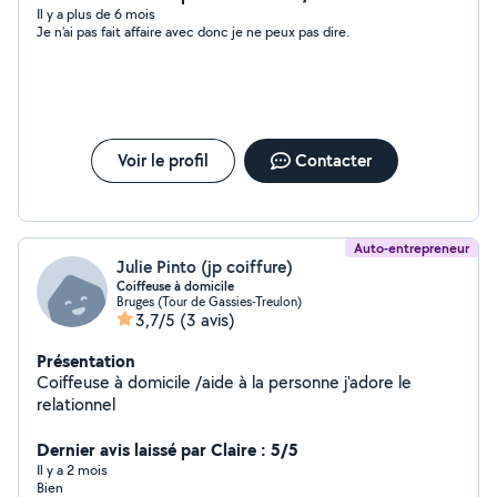
accès à des offreurs qui peuvent m'aider à mon tour
Il y a plus de 6 mois
Je n'ai pas fait affaire avec donc je ne peux pas dire.
pour tout ce qui est travaux , livraison etc
Voir le profil
Contacter
Auto-entrepreneur
Julie Pinto (jp coiffure)
Coiffeuse à domicile
Bruges (Tour de Gassies-Treulon)
3,7/5
(3 avis)
Présentation
Coiffeuse à domicile /aide à la personne j'adore le
relationnel
Dernier avis laissé par Claire : 5/5
Il y a 2 mois
Bien