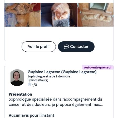
Voir le profil
Contacter
Auto-entrepreneur
Guylaine Lagorsse (Guylaine Lagorsse)
Sophrologue et aide à domicile
Eysines (Bourg)
-/5
Présentation
Sophrologue spécialisée dans l'accompagnement du
cancer et des douleurs, je propose également mes
services d'aide à la personne (courses, ménage) et en
soutien scolaire. N'hésitez pas à me contacter !
Aucun avis pour l'instant