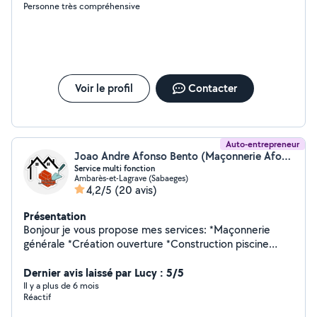
Personne très compréhensive
Voir le profil
Contacter
Auto-entrepreneur
Joao Andre Afonso Bento (Maçonnerie Afonso)
Service multi fonction
Ambarès-et-Lagrave (Sabaeges)
4,2/5
(20 avis)
Présentation
Bonjour je vous propose mes services: *Maçonnerie
générale *Création ouverture *Construction piscine
*Construction de garage *Construction de mur
*Terrassement *Cloture *Évacuation des gravats
Dernier avis laissé par Lucy : 5/5
*Montage des mobles *Déménagement *Enduit de mur
Il y a plus de 6 mois
Réactif
*Crépi de garage *Nettoyage fin de chantier
*Nettoyage de déménagement *Peintre de façades et