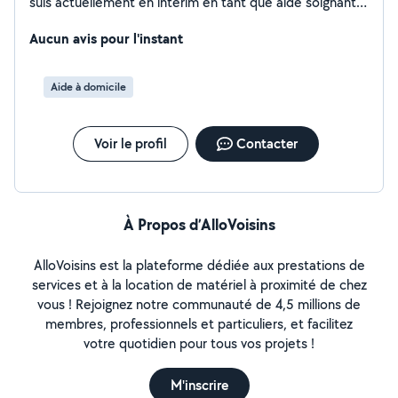
suis actuellement en intérim en tant que aide soignante
de nuit ( il me manque 1 module pour valider mon
diplôme ) je fait ce métier depuis mes études ( 16 ans )
Aucun avis pour l'instant
au cours de mes études j ai étudier toute les
pathologies ( enfants et adulte ) je suis disponible en
Aide à domicile
journée et même de nuit en cas de besoin pour des
besoin aide soignant / auxiliaire de vie ou même de la
garde d enfants . le public compliqué ( situation de
Voir le profil
Contacter
handicap , âgée avec des pathologies compliquées) c
est mon domaine alors hésiter pas a me contacter pour
plus de renseignements
À Propos d’AlloVoisins
AlloVoisins est la plateforme dédiée aux prestations de
services et à la location de matériel à proximité de chez
vous ! Rejoignez notre communauté de 4,5 millions de
membres, professionnels et particuliers, et facilitez
votre quotidien pour tous vos projets !
M'inscrire