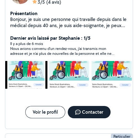
3/5
(4 avis)
Présentation
Bonjour, je suis une personne qui travaille depuis dans le
médical depuis 40 ans, je suis aide-soignante, je peux
aider les personnes les accompagner à les
accompagner, elle a rendez-vous les emmener en
Dernier avis laissé par Stephanie : 1/5
course ou autre chose tout ce que vous avez besoin je
Il y a plus de 6 mois
Nous avions convenu d’un rendez-vous, j’ai transmis mon
fais aussi, je faire des gardes de nuit accompagnée dans
adresse et je n’ai plus de nouvelles de la personne et elle ne
la journée si il y a besoin d'une présence et autre
s’est pas présenté au rendez-vous. Cela fait la deuxième fois
que je rencontre cela sur ce site, j’en conclus que ce n’est pas
sérieux, surtout les points, et je trouve incorrect de la part de
Madame Sylvia, de ne pas avoir donné de nouvelles alors qu’elle
a lu mes messages
Voir le profil
Contacter
Particulier