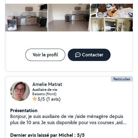
mur *Carrelage *Lavage de façades N'hésitez pas à nos
faire appelle à nos services on ne toujours à écoute de
nous client
Voir le profil
Contacter
Particulier
Amelie Matrat
Auxiliaire de vie
Bassens (Nord)
5/5
(1 avis)
Présentation
Bonjour, je suis auxiliaire de vie /aide ménagère depuis
plus de 10 ans Je suis disponible pour vos courses ,aide
à la vie courante, entretien du domicile et bien d'autres
choses Je suis sur Bassens et me déplace en priorité sur
Dernier avis laissé par Michel : 5/5