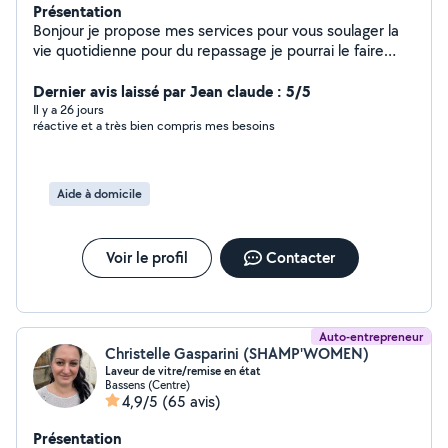
Présentation
Bonjour je propose mes services pour vous soulager la
vie quotidienne pour du repassage je pourrai le faire
chez vous comme je peux vous le faire chez moi juste
venir le récupérer et aussi du ménage je peux aussi
Dernier avis laissé par Jean claude : 5/5
garde vos enfants j cuisine aussi je prépare des repas
Il y a 26 jours
réactive et a très bien compris mes besoins
tagine couscous briques gâteau je peux cuisiner chez
vous ou chez moi animation et du covoiturage
Aide à domicile
Voir le profil
Contacter
Auto-entrepreneur
Christelle Gasparini (SHAMP'WOMEN)
Laveur de vitre/remise en état
Bassens (Centre)
4,9/5
(65 avis)
Présentation