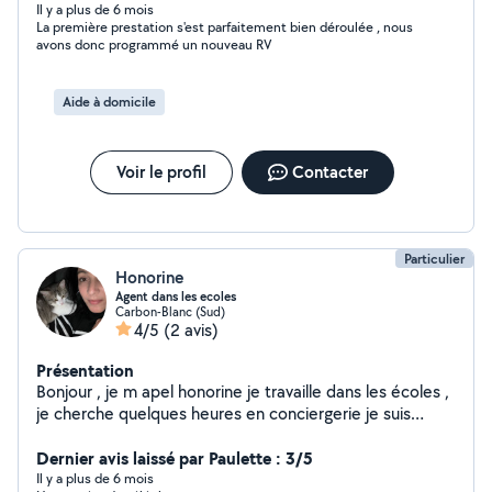
la rive droite
Il y a plus de 6 mois
La première prestation s'est parfaitement bien déroulée , nous
avons donc programmé un nouveau RV
Aide à domicile
Voir le profil
Contacter
Particulier
Honorine
Agent dans les ecoles
Carbon-Blanc (Sud)
4/5
(2 avis)
Présentation
Bonjour , je m apel honorine je travaille dans les écoles ,
je cherche quelques heures en conciergerie je suis
ponctuel et motivé.
Dernier avis laissé par Paulette : 3/5
Il y a plus de 6 mois