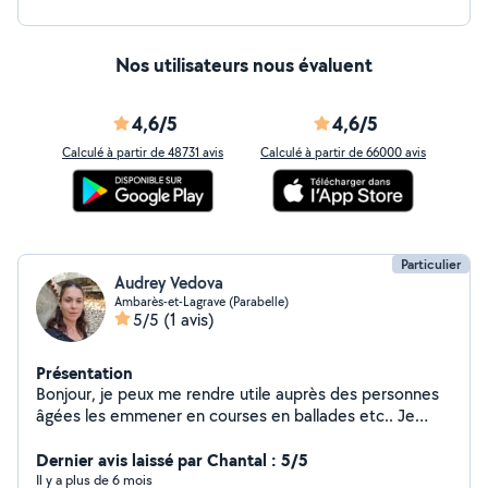
Nos utilisateurs nous évaluent
4,6/5
4,6/5
Calculé à partir de 48731 avis
Calculé à partir de 66000 avis
Particulier
Audrey Vedova
Ambarès-et-Lagrave (Parabelle)
5/5
(1 avis)
Présentation
Bonjour, je peux me rendre utile auprès des personnes
âgées les emmener en courses en ballades etc.. Je
peux faire du co voiturage, porter des colis, faire du
repassage, ou encore du babysitting.... Des petites
Dernier avis laissé par Chantal : 5/5
bricoles qui peuvent bien depanner
Il y a plus de 6 mois