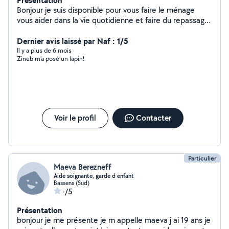
Présentation
Bonjour je suis disponible pour vous faire le ménage
vous aider dans la vie quotidienne et faire du repassage
les courses pour plus de renseignements n'hésitez pas à
me contacter
Dernier avis laissé par Naf : 1/5
Il y a plus de 6 mois
Zineb m'a posé un lapin!
Voir le profil
Contacter
Particulier
Maeva Berezneff
Aide soignante, garde d enfant
Bassens (Sud)
-/5
Présentation
bonjour je me présente je m appelle maeva j ai 19 ans je