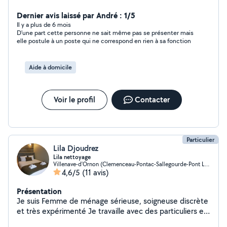
d'expérience dans le ménage.je peux aussi aider des
personnes de grands âges.N'hesitez pas à me contacter
Dernier avis laissé par André : 1/5
pour ce qui touche au ménage,je serais disponible
Il y a plus de 6 mois
D'une part cette personne ne sait même pas se présenter mais
toutes les semaines même le weekend.
elle postule à un poste qui ne correspond en rien à sa fonction
Aide à domicile
Voir le profil
Contacter
Particulier
Lila Djoudrez
Lila nettoyage
Villenave-d'Ornon (Clemenceau-Pontac-Sallegourde-Pont Langon)
4,6/5
(11 avis)
Présentation
Je suis Femme de ménage sérieuse, soigneuse discrète
et très expérimenté Je travaille avec des particuliers et
des professionnels J'aime beaucoup mon métier et mon