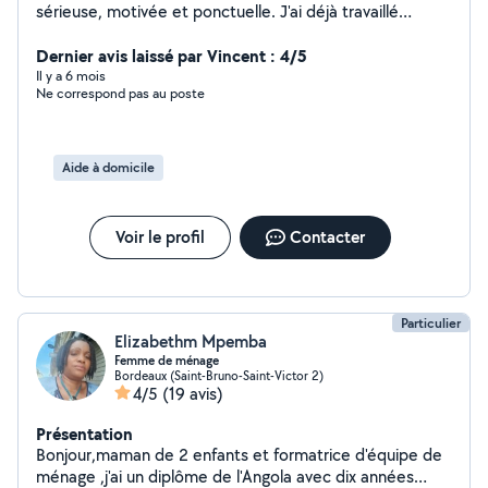
sérieuse, motivée et ponctuelle. J'ai déjà travaillé
comme plongeuse et je peux aussi aider pour le
ménage, la vaisselle ou l'entretien. Je suis disponible
Dernier avis laissé par Vincent : 4/5
pour des missions ponctuelles à Bordeaux et aux
Il y a 6 mois
Ne correspond pas au poste
alentours (Le Bouscat, etc.). N'hésitez pas à me
contacter, je réponds rapidement !
Aide à domicile
Voir le profil
Contacter
Particulier
Elizabethm Mpemba
Femme de ménage
Bordeaux (Saint-Bruno-Saint-Victor 2)
4/5
(19 avis)
Présentation
Bonjour,maman de 2 enfants et formatrice d'équipe de
ménage ,j'ai un diplôme de l'Angola avec dix années