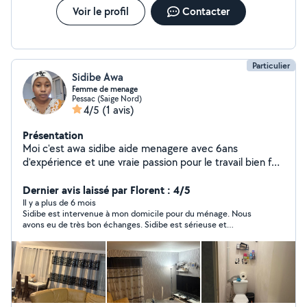
Voir le profil
Contacter
Particulier
Sidibe Awa
Femme de menage
Pessac (Saige Nord)
4/5
(1 avis)
Présentation
Moi c'est awa sidibe aide menagere avec 6ans
d'expérience et une vraie passion pour le travail bien fait
. Je suis organisé, rapide, soigneuse et super fiable Je
maîtrise le nettoyage complet (sol, surface, salles de
Dernier avis laissé par Florent : 4/5
bain, cuisine ) Le rangement qui donne l'impression
Il y a plus de 6 mois
Sidibe est intervenue à mon domicile pour du ménage. Nous
qu'on vit dans un magazine Le travail minutieux pour les
avons eu de très bon échanges. Sidibe est sérieuse et
familles les personnes âgées ou les personnes très
impliquée, elle tient à ce que nous vérifions ensemble après
occupées Les interventions régulières ou ponctuelles Je
avoir terminé. Je recommande.
travaille avec sérieux, mais j'amène toujours une petite
vibe positive qui change tout . Avec moi pas demi
mesure je m'applique, je respecte ton espace, et je
laisse tout impeccable Si tu veut quelqu'un de