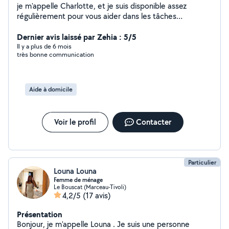
je m'appelle Charlotte, et je suis disponible assez
régulièrement pour vous aider dans les tâches
ménagères ou encore du baby-sitting. J'ai de
l'expérience dans les deux domaines.
Dernier avis laissé par Zehia : 5/5
Il y a plus de 6 mois
très bonne communication
Aide à domicile
Voir le profil
Contacter
Particulier
Louna Louna
Femme de ménage
Le Bouscat (Marceau-Tivoli)
4,2/5
(17 avis)
Présentation
Bonjour, je m'appelle Louna . Je suis une personne