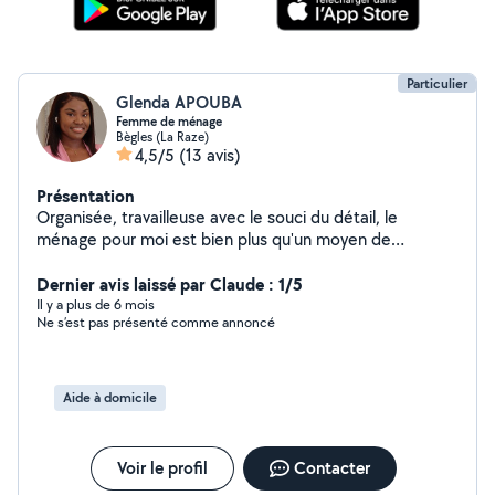
Particulier
Glenda APOUBA
Femme de ménage
Bègles (La Raze)
4,5/5
(13 avis)
Présentation
Organisée, travailleuse avec le souci du détail, le
ménage pour moi est bien plus qu'un moyen de
rémunération, c'est un plaisir. Vous pouvez donc
compter sur moi pour prendre soin de chez vous, et ce
Dernier avis laissé par Claude : 1/5
en toute confiance.
Il y a plus de 6 mois
Ne s’est pas présenté comme annoncé
Aide à domicile
Voir le profil
Contacter