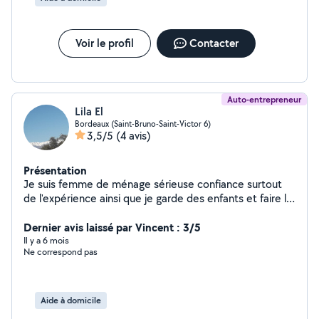
Voir le profil
Contacter
Auto-entrepreneur
Lila El
Bordeaux (Saint-Bruno-Saint-Victor 6)
3,5/5
(4 avis)
Présentation
Je suis femme de ménage sérieuse confiance surtout
de l'expérience ainsi que je garde des enfants et faire la
cuisine le linge le repassage la couture. Je propose mes
services, je suis prête à vous rendre service dans les
Dernier avis laissé par Vincent : 3/5
meilleures conditions.
Il y a 6 mois
Ne correspond pas
Aide à domicile