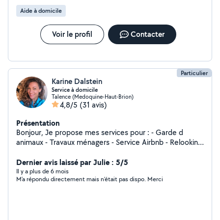
compétent, discret, ponctuel et qui aime vraiment aider
Aide à domicile
je suis disponible N'hésitez pas à me contacter, je
répond vite et je m'adapte à tes besoins.
Voir le profil
Contacter
Particulier
Karine Dalstein
Service à domicile
Talence (Medoquine-Haut-Brion)
4,8/5
(31 avis)
Présentation
Bonjour, Je propose mes services pour : - Garde d
animaux - Travaux ménagers - Service Airbnb - Relooking
maison, décoration intérieur. - Tri, réorganisation
d'nterieur, optimisation espace. Ainsi que garde de
Dernier avis laissé par Julie : 5/5
maison. Sérieuse et impliquée, je ferai toujours mon
Il y a plus de 6 mois
M’a répondu directement mais n’était pas dispo. Merci
maximum pour vous satisfaire. Au plaisir, Karine