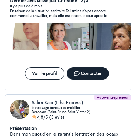
Public et en Domicile Social. (Cas urgent garde chez
Dernier avis laissé par Christine : 3/5
moi). Pour quelques questions n'hésitez pas de nos
Il y a plus de 6 mois
En raison de la situation sanitaire Felismina n'a pas encore
contacter. Merci de votre confiance Miranda Reimao
commencé à travailler, mais elle est retenue pour après le
onfinement.
Voir le profil
Contacter
Auto-entrepreneur
Salim Kaci (Liha Express)
Nettoyage bureaux et mobilier
Bordeaux (Saint-Bruno-Saint-Victor 2)
4,8/5
(5 avis)
Présentation
Dans mon quotidien je garantis l'entretien des locaux