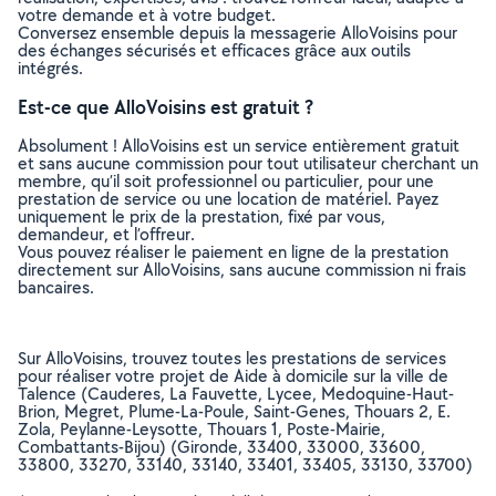
votre demande et à votre budget.
Conversez ensemble depuis la messagerie AlloVoisins pour
des échanges sécurisés et efficaces grâce aux outils
intégrés.
Est-ce que AlloVoisins est gratuit ?
Absolument ! AlloVoisins est un service entièrement gratuit
et sans aucune commission pour tout utilisateur cherchant un
membre, qu’il soit professionnel ou particulier, pour une
prestation de service ou une location de matériel. Payez
uniquement le prix de la prestation, fixé par vous,
demandeur, et l’offreur.
Vous pouvez réaliser le paiement en ligne de la prestation
directement sur AlloVoisins, sans aucune commission ni frais
bancaires.
Sur AlloVoisins, trouvez toutes les prestations de services
pour réaliser votre projet de Aide à domicile sur la ville de
Talence (Cauderes, La Fauvette, Lycee, Medoquine-Haut-
Brion, Megret, Plume-La-Poule, Saint-Genes, Thouars 2, E.
Zola, Peylanne-Leysotte, Thouars 1, Poste-Mairie,
Combattants-Bijou) (Gironde, 33400, 33000, 33600,
33800, 33270, 33140, 33140, 33401, 33405, 33130, 33700)