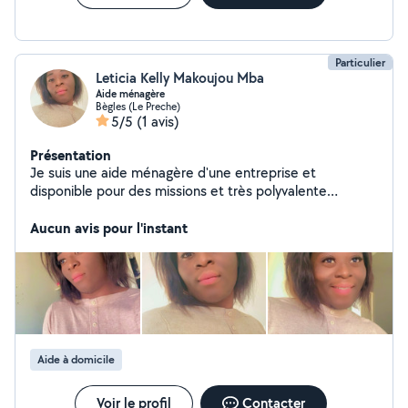
Particulier
Leticia Kelly Makoujou Mba
Aide ménagère
Bègles (Le Preche)
5/5
(1 avis)
Présentation
Je suis une aide ménagère d'une entreprise et
disponible pour des missions et très polyvalente
souriante engagée et je fais aussi dans la garde
d'enfants à domicile les week-ends merci de m'écrire si
Aucun avis pour l'instant
besoins
Aide à domicile
Voir le profil
Contacter