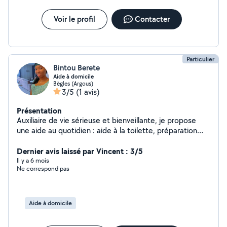
Voir le profil
Contacter
Particulier
Bintou Berete
Aide à domicile
Bègles (Argous)
3/5
(1 avis)
Présentation
Auxiliaire de vie sérieuse et bienveillante, je propose
une aide au quotidien : aide à la toilette, préparation
des repas, accompagnement, courses et entretien
courant du logement (hors repassage). Ponctuelle, à
Dernier avis laissé par Vincent : 3/5
l'écoute et respectueuse, je veille au bien-être et à la
Il y a 6 mois
Ne correspond pas
sécurité des personnes accompagnées.
Aide à domicile