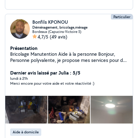
Particulier
Bonfils KPONOU
Déménagement, bricolage,ménage
Bordeaux (Capucins-Victoire 5)
4,7/5
(49 avis)
Présentation
Bricolage Manutention Aide à la personne Bonjour,
Personne polyvalente, je propose mes services pour de
nombreux travaux du quotidien. Bricolage : montage de
meubles, pose de tringles, étagères, peinture, petites
Dernier avis laissé par Julia : 5/5
réparations Manutention : aide au déménagement, port
lundi à 21h
Merci encore pour votre aide et votre réactivité :)
de charges, Aide à la personne : courses,
accompagnement, aide à domicile Ménage : nettoyage,
entretien de logement Je sais m'adapter à différentes
situations et réaliser plusieurs types de missions avec
sérieux et efficacité. Ponctuel, motivé et soigneux, je
fournir un travail propre et de qualité. Réponse rapide
Aide à domicile