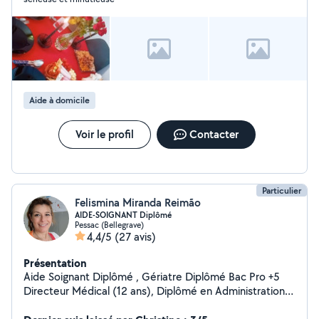
Aide à domicile
Voir le profil
Contacter
Particulier
Felismina Miranda Reimão
AIDE-SOIGNANT Diplômé
Pessac (Bellegrave)
4,4/5
(27 avis)
Présentation
Aide Soignant Diplômé , Gériatre Diplômé Bac Pro +5
Directeur Médical (12 ans), Diplômé en Administration
Plus de 12 ans expérience Hospitalier, EHPAD Privée et