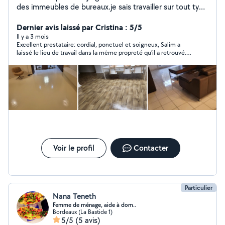
des immeubles de bureaux.je sais travailler sur tout type
de surface (marbre .parquet. carrelage) et utiliser
différentes methodes de nettoyage en fonction de
Dernier avis laissé par Cristina : 5/5
l'espace concerné. Vous garantir de l'efficacité La
Il y a 3 mois
Excellent prestataire: cordial, ponctuel et soigneux, Salim a
Rapidité et Fiabilité
laissé le lieu de travail dans la même propreté qu’il a retrouvé.
J’ai apprécié, et je le recommande.
Voir le profil
Contacter
Particulier
Nana Teneth
Femme de ménage, aide à dom..
Bordeaux (La Bastide 1)
5/5
(5 avis)