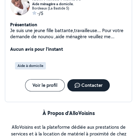
Aide ménagère a domicile.
Bordeaux (La Bastide 5)
-/5
Présentation
Je suis une jeune fille battante,travailleuse... Pour votre
demande de nounou ,aide ménagère veuillez me
contacter à mon numéro ou mon e-mail. je reste
disponible pour toute votre demande.
Aucun avis pour l'instant
Aide à domicile
Voir le profil
Contacter
À Propos d’AlloVoisins
AlloVoisins est la plateforme dédiée aux prestations de
services et à la location de matériel à proximité de chez