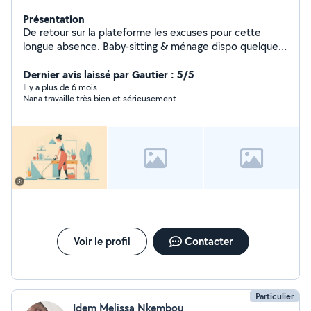
Présentation
De retour sur la plateforme les excuses pour cette
longue absence. Baby-sitting & ménage dispo quelques
jours (Bordeaux Bastide) Bonjour, Je propose mes
services pour du ménage ou du baby-sitting sur
Dernier avis laissé par Gautier : 5/5
Bordeaux Bastide, pour quelques jours. Sérieuse,..et
Il y a plus de 6 mois
Nana travaille très bien et sérieusement.
efficace, je m'adapte. Horaires flexibles N'hésitez pas à
me contacter ici !
Voir le profil
Contacter
Particulier
Idem Melissa Nkembou