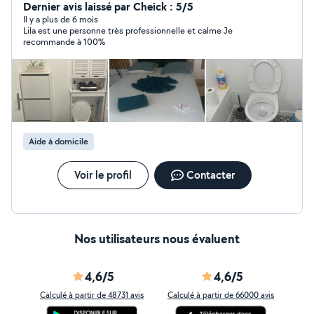
objectif principal est la satisfaction de mes clients
Dernier avis laissé par Cheick : 5/5
Il y a plus de 6 mois
Lila est une personne très professionnelle et calme Je
recommande à 100%
Aide à domicile
Voir le profil
Contacter
Nos utilisateurs nous évaluent
4,6/5
4,6/5
Calculé à partir de 48731 avis
Calculé à partir de 66000 avis