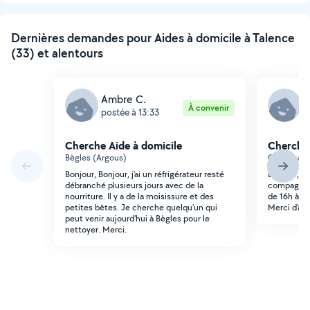
Dernières demandes pour Aides à domicile à Talence
(33) et alentours
Ambre C.
M
À convenir
postée à 13:33
p
Cherche Aide à domicile
Cherche 
Bègles (Argous)
Gradignan 
Bonjour, Bonjour, j'ai un réfrigérateur resté
Bonjour, j
débranché plusieurs jours avec de la
compagnie 
nourriture. Il y a de la moisissure et des
de 16h à 18
petites bêtes. Je cherche quelqu'un qui
Merci d'av
peut venir aujourd'hui à Bègles pour le
nettoyer. Merci.