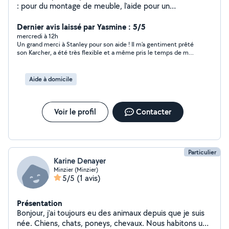
: pour du montage de meuble, l'aide pour un
déménagement, petit bricolage etc n'hésitez pas à me
contacter !
Dernier avis laissé par Yasmine : 5/5
mercredi à 12h
Un grand merci à Stanley pour son aide ! Il m’a gentiment prêté
son Karcher, a été très flexible et a même pris le temps de me
l’apporter. Il m’a tout expliqué en détail pour que je puisse
l’utiliser facilement. Une personne très sympathique, serviable
et de confiance. Je recommande sans hésiter !
Aide à domicile
Voir le profil
Contacter
Particulier
Karine Denayer
Minzier (Minzier)
5/5
(1 avis)
Présentation
Bonjour, j'ai toujours eu des animaux depuis que je suis
née. Chiens, chats, poneys, chevaux. Nous habitons une