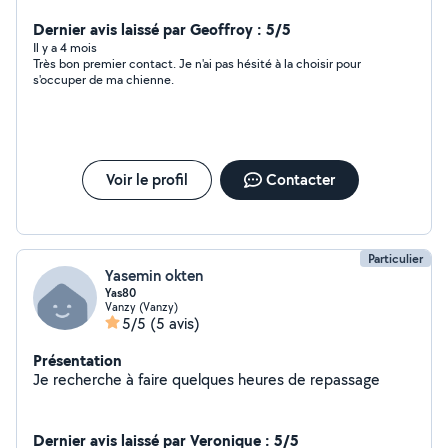
maison à la campagne avec un grand jardin clos. J'ai un
chien, c'est pourquoi je ne prends que des femelles. J'ai
Dernier avis laissé par Geoffroy : 5/5
deux accès au jardin, si votre chienne n'est pas trop
Il y a 4 mois
Très bon premier contact. Je n'ai pas hésité à la choisir pour
sociable avec ses congénères, je peux faire en sorte de
s'occuper de ma chienne.
les séparer. Je fais en moyenne 6 km de balade par jour
pour mon chien mais je m'adapterai aux besoins du
vôtre. Au plaisir !
Voir le profil
Contacter
Particulier
Yasemin okten
Yas80
Vanzy (Vanzy)
5/5
(5 avis)
Présentation
Je recherche à faire quelques heures de repassage
Dernier avis laissé par Veronique : 5/5