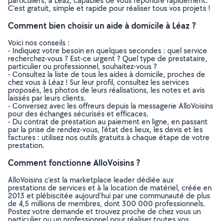
particuliers, à Léaz, capables de vous répondre rapidement.
C’est gratuit, simple et rapide pour réaliser tous vos projets !
Comment bien choisir un aide à domicile à Léaz ?
Voici nos conseils :
- Indiquez votre besoin en quelques secondes : quel service
recherchez-vous ? Est-ce urgent ? Quel type de prestataire,
particulier ou professionnel, souhaitez-vous ?
- Consultez la liste de tous les aides à domicile, proches de
chez vous à Léaz ! Sur leur profil, consultez les services
proposés, les photos de leurs réalisations, les notes et avis
laissés par leurs clients.
- Conversez avec les offreurs depuis la messagerie AlloVoisins
pour des échanges sécurisés et efficaces.
- Du contrat de prestation au paiement en ligne, en passant
par la prise de rendez-vous, l’état des lieux, les devis et les
factures : utilisez nos outils gratuits à chaque étape de votre
prestation.
Comment fonctionne AlloVoisins ?
AlloVoisins c’est la marketplace leader dédiée aux
prestations de services et à la location de matériel, créée en
2013 et plébiscitée aujourd’hui par une communauté de plus
de 4,5 millions de membres, dont 300 000 professionnels.
Postez votre demande et trouvez proche de chez vous un
particulier ou un professionnel pour réaliser toutes vos