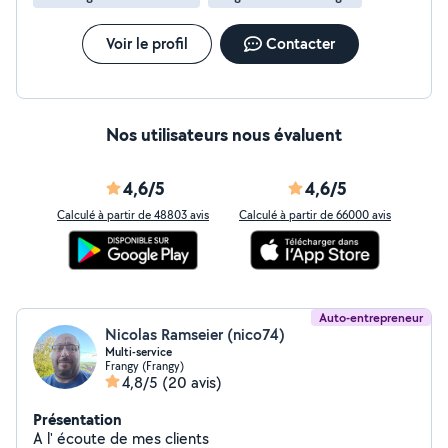
Travail soigné avec des matériaux de qualité Conception
3D incluse pour vos projets de rénovation Conseils
personnalisés et accompagnement de A à Z Devis
Voir le profil
Contacter
gratuit, transparent et sans mauvaise surprise
Nos utilisateurs nous évaluent
4,6/5
4,6/5
Calculé à partir de 48803 avis
Calculé à partir de 66000 avis
Auto-entrepreneur
Nicolas Ramseier (nico74)
Multi-service
Frangy (Frangy)
4,8/5
(20 avis)
Présentation
A l' écoute de mes clients