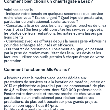
Comment bien choisir un chauffagiste à Léaz ?
Voici nos conseils :
- Indiquez votre besoin en quelques secondes : quel service
recherchez-vous ? Est-ce urgent ? Quel type de prestataire,
particulier ou professionnel, souhaitez-vous ?
- Consultez la liste de tous les chauffagistes, proches de chez
vous à Léaz ! Sur leur profil, consultez les services proposés,
les photos de leurs réalisations, les notes et avis laissés par
leurs clients.
- Conversez avec les offreurs depuis la messagerie AlloVoisins
pour des échanges sécurisés et efficaces.
- Du contrat de prestation au paiement en ligne, en passant
par la prise de rendez-vous, l’état des lieux, les devis et les
factures : utilisez nos outils gratuits à chaque étape de votre
prestation.
Comment fonctionne AlloVoisins ?
AlloVoisins c’est la marketplace leader dédiée aux
prestations de services et à la location de matériel, créée en
2013 et plébiscitée aujourd’hui par une communauté de plus
de 4,5 millions de membres, dont 300 000 professionnels.
Postez votre demande et trouvez proche de chez vous un
particulier ou un professionnel pour réaliser toutes vos
prestations, du plus petit besoin aux plus grands projets,
pour un bon rapport qualité/prix.
Facilitez votre quotidien en 3 étapes :