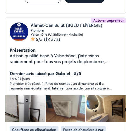
Auto-entrepreneur
Ahmet-Can Bulut (BULUT ENERGIE)
Plombier
Valserhône (Châtillon-en-Michaille)
5/5
(12 avis)
Présentation
Artisan qualifié basé à Valserhône, j'interviens
rapidement pour tous vos projets de plomberie,
chauffage et rénovation sanitaire, avec un souci
constant de qualité et de satisfaction client. Installation
Dernier avis laissé par Gabriel : 5/5
& rénovation de salle de bain clé en main du sol au
Il y a 21 jours
Plombier très réactif ! Prise de contact un dimanche et il a
plafond, je gère tout Conception 3D de votre projet
répondu immédiatement. Intervention rapide, travail soigné et
visualisez votre future salle de bain avant les travaux
de qualité. Les tarifs sont tout à fait raisonnables. Je
Dépannage plomberie fuites, canalisations, robinetterie,
recommande sans hésiter.
intervention rapide Remplacement & installation de
chauffe-eau / cumulus toutes marques Pose de
sanitaires douches, WC, lavabos, baignoires Entretien &
modernisation de vos installations existantes
Intervention rapide et efficace, même en urgence
Chauffage ou climatisation
Purge de chaudière à gaz