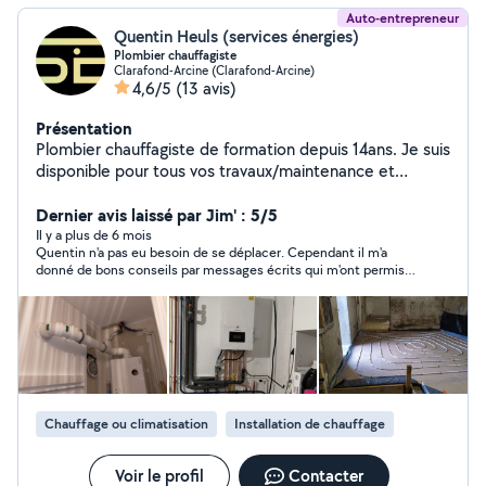
Auto-entrepreneur
Quentin Heuls (services énergies)
Plombier chauffagiste
Clarafond-Arcine (Clarafond-Arcine)
4,6/5
(13 avis)
Présentation
Plombier chauffagiste de formation depuis 14ans. Je suis
disponible pour tous vos travaux/maintenance et
dépannage en plomberie et chauffage. Remplacement
de chaudière gaz fioul et bois, remplacement de ballon
Dernier avis laissé par Jim' : 5/5
d'eau chaude. Entretien et remplacement d'adoucisseur
Il y a plus de 6 mois
Quentin n'a pas eu besoin de se déplacer. Cependant il m'a
d'eau. Entretien et dépannage de panneaux solaires.
donné de bons conseils par messages écrits qui m'ont permis
Dépannage d'urgence le week-end (fuite d'eau, panne
de renforcer mon dépannage/réparation. Je le remercie.
totale sur chaudière) J'interviens sur le secteur du
bassin genevois, secteur de frangy, seyssel, pays de
Gex, valserhone. N'hésitez pas à me contacter pour que
nous puissions échanger sur vos projets.
Chauffage ou climatisation
Installation de chauffage
Voir le profil
Contacter