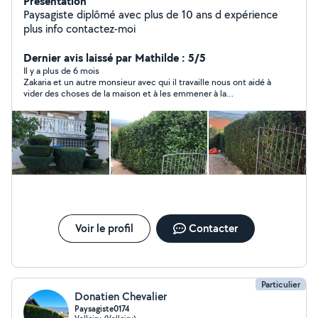
Présentation
Paysagiste diplômé avec plus de 10 ans d expérience
plus info contactez-moi
Dernier avis laissé par Mathilde : 5/5
Il y a plus de 6 mois
Zakaria et un autre monsieur avec qui il travaille nous ont aidé à
vider des choses de la maison et à les emmener à la
déchetterie avec leur véhicule utilitaire. Communication facile,
ponctualité, amabilité, flexibilité ; nous avons été très contents
de collaborer avec eux. Nous recommandons avec plaisir !
Encore merci à eux.
Voir le profil
Contacter
Particulier
Donatien Chevalier
Paysagiste0174