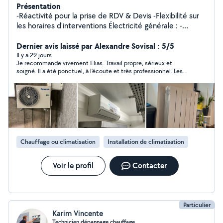
Présentation
-Réactivité pour la prise de RDV & Devis -Flexibilité sur
les horaires d'interventions Électricité générale : -
Rénovation totale ou partielle -Remise en conformité
des tableaux électriques -Luminaires intérieurs et
Dernier avis laissé par Alexandre Sovisal : 5/5
extérieurs -Système vidéo surveillance -Domotique
Il y a 29 jours
Je recommande vivement Elias. Travail propre, sérieux et
Climatisation ventilation : -Climatisation split -
soigné. Il a été ponctuel, à l’écoute et très professionnel. Les
Climatisation gainable -VMC simple flux & double flux
délais ont été respectés et le résultat est impeccable. Je
n’hésiterai pas à refaire appel à lui et je le recommande sans
hésitation.
Chauffage ou climatisation
Installation de climatisation
Voir le profil
Contacter
Particulier
Karim Vincente
Technicien dépannage chauffage