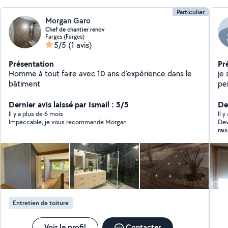
Particulier
Morgan Garo
Chef de chantier renov
Farges (Farges)
5/5
(1 avis)
Présentation
Pr
Homme à tout faire avec 10 ans d'expérience dans le
je 
bâtiment
pe
la
Dernier avis laissé par Ismail : 5/5
De
Il y a plus de 6 mois
Il 
Impeccable, je vous recommande Morgan
Dev
rai
Entretien de toiture
Voir le profil
Contacter