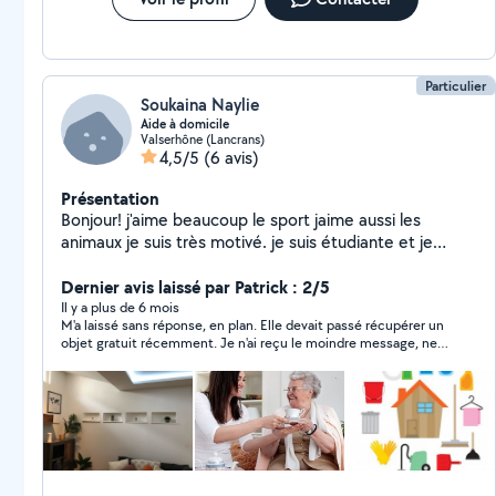
Particulier
Soukaina Naylie
Aide à domicile
Valserhône (Lancrans)
4,5/5
(6 avis)
Présentation
Bonjour! j'aime beaucoup le sport jaime aussi les
animaux je suis très motivé. je suis étudiante et je
cherche quelques heures de ménage,garde d'enfants,
livré dès courses,garde d'animaux ou autre tout ça afin
Dernier avis laissé par Patrick : 2/5
de financer mes études.
Il y a plus de 6 mois
M'a laissé sans réponse, en plan. Elle devait passé récupérer un
objet gratuit récemment. Je n'ai reçu le moindre message, ne
serait-ce que pour signaler un changement. Je n'aime pas que
l'on me fasse perdre mon temps. Je n'ai rien de particulier à
rajouter, si ce n'est qu'il semble que certaines personnes n'ont
pas beaucoup de savoir vivre. On en rencontre quelques une
sur ce genre de site.