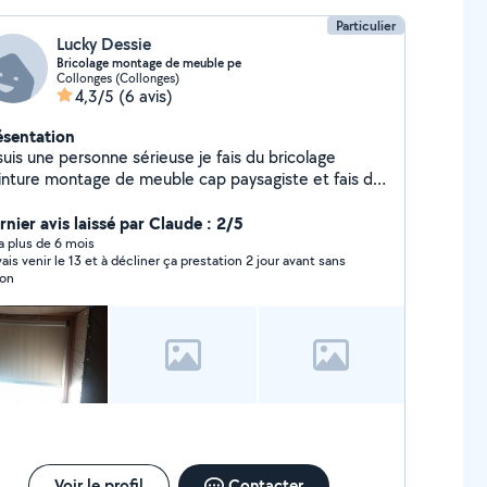
Particulier
Lucky Dessie
Bricolage montage de meuble pe
Collonges (Collonges)
4,3/5
(6 avis)
ésentation
suis une personne sérieuse je fais du bricolage
inture montage de meuble cap paysagiste et fais de
 mécanique
rnier avis laissé par Claude : 2/5
y a plus de 6 mois
ais venir le 13 et à décliner ça prestation 2 jour avant sans
son
Voir le profil
Contacter