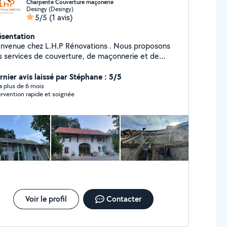
Charpente Couverture maçonerie
Desingy (Desingy)
5/5
(1 avis)
ésentation
venue chez L.H.P Rénovations . Nous proposons
s services de couverture, de maçonnerie et de
ent . Que ce soit pour votre toiture ;
çonnerie ou votre aménagement extérieur, notre
rnier avis laissé par Stéphane : 5/5
uipe expérimentée est là pour répondre à vos
y a plus de 6 mois
ervention rapide et soignée
ctez-nous dès aujourd'hui pour des
tions fiables et professionnelles . À bientôt pour
 futurs projets M.Cribel L.H.P
Voir le profil
Contacter