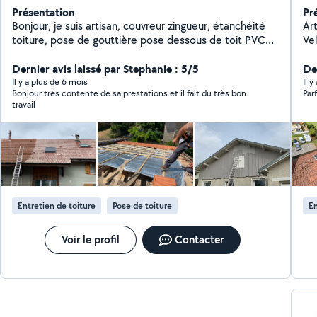
Présentation
Pr
Bonjour, je suis artisan, couvreur zingueur, étanchéité
Ar
toiture, pose de gouttière pose dessous de toit PVC
Ve
pose bandeau, aluminium, peinture façade des
de 
Moussages et traitement de toiture avec ou sans
Dernier avis laissé par Stephanie : 5/5
pr
Der
Karcher
vo
Il y a plus de 6 mois
Il y
Bonjour très contente de sa prestations et il fait du très bon
travail
Entretien de toiture
Pose de toiture
En
Voir le profil
Contacter