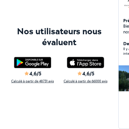
Pr
Bien
Nos utilisateurs nous
no
terrassem
évaluent
ma
De
éq
Il 
int
besoins . Conta
solu
des
4,6/5
4,6/5
Calculé à partir de 48731 avis
Calculé à partir de 66000 avis