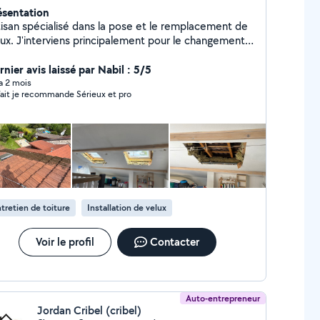
ésentation
tisan spécialisé dans la pose et le remplacement de
lux. J'interviens principalement pour le changement
fenêtres de toit (ancien Velux et création) Travail
opre et soigné. Conseils adaptés à votre toiture et à
nier avis laissé par Nabil : 5/5
tre budget. Devis rapide et gratuit. Assurance
 a 2 mois
Parfait je recommande Sérieux et pro
décennale Disponible pour échanger sur votre projet !
tretien de toiture
Installation de velux
Voir le profil
Contacter
Auto-entrepreneur
Jordan Cribel (cribel)