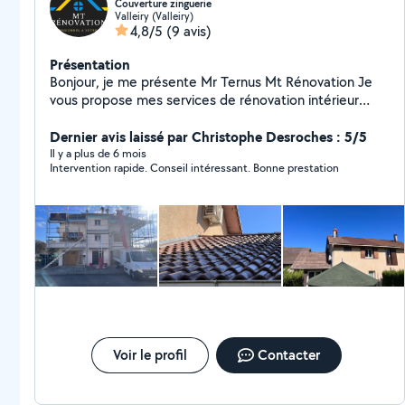
Couverture zinguerie
Valleiry (Valleiry)
4,8/5
(9 avis)
Présentation
Bonjour, je me présente Mr Ternus Mt Rénovation Je
vous propose mes services de rénovation intérieur
comme extérieur en tant que professionnel Nettoyage
toiture des Moussages, toiture hydrofuge Travaux de
Dernier avis laissé par Christophe Desroches : 5/5
toiture, étanchéité Ravalement de façade, peinture
Il y a plus de 6 mois
Intervention rapide. Conseil intéressant. Bonne prestation
intérieur extérieur, boiseries volets Habillage,
changement, réparation, planches de rive Ect Devis et
déplacement gratuit travaux soigné intervention rapide
Pour toute demande de travaux, n'hésitez pas à me
contacter MT rénovation Pour des rénovations, au-delà
de votre imagination
Voir le profil
Contacter