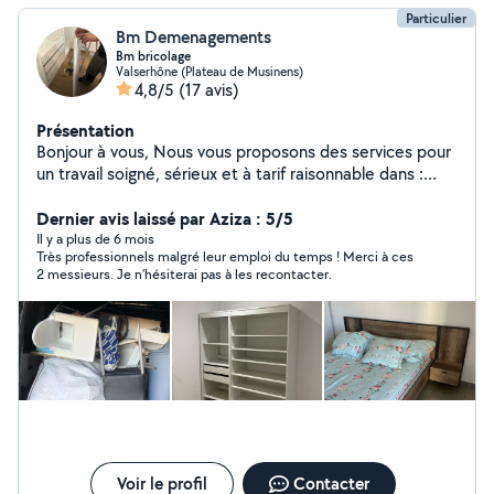
Particulier
Bm Demenagements
Bm bricolage
Valserhône (Plateau de Musinens)
4,8/5
(17 avis)
Présentation
Bonjour à vous, Nous vous proposons des services pour
un travail soigné, sérieux et à tarif raisonnable dans :
Manutention Charge et décharge Montage de meuble
Aide au déménagement Aide physique quelconque
Dernier avis laissé par Aziza : 5/5
Débarras, déchèterie Je suis honnête et ponctuel.
Il y a plus de 6 mois
Très professionnels malgré leur emploi du temps ! Merci à ces
N'hésitez pas à me contacter. Au plaisir de vous aidez!
2 messieurs. Je n’hésiterai pas à les recontacter.
Je réponds assez rapidement
Voir le profil
Contacter