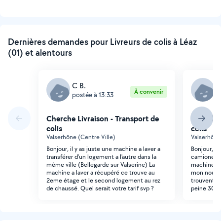
Dernières demandes pour Livreurs de colis à Léaz
(01) et alentours
C B.
C
À convenir
postée à 13:33
p
Cherche Livraison - Transport de
Cherche 
colis
colis
Valserhône (Centre Ville)
Valserhône
Bonjour, il y as juste une machine a laver a
Bonjour, r
transférer d'un logement a l'autre dans la
camionette 
même ville (Bellegarde sur Valserine) La
machine à 
machine a laver a récupéré ce trouve au
mon nouve
2eme étage et le second logement au rez
trouvent su
de chaussé. Quel serait votre tarif svp ?
peine 30 m