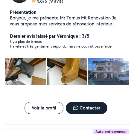
4,8/5
(9 avis)
Présentation
Bonjour, je me présente Mr Ternus Mt Rénovation Je
vous propose mes services de rénovation intérieur
comme extérieur en tant que professionnel Nettoyage
toiture des Moussages, toiture hydrofuge Travaux de
Dernier avis laissé par Véronique : 3/5
toiture, étanchéité Ravalement de façade, peinture
Il y a plus de 6 mois
Il a vite et très gentiment répondu mais ne pouvait pas m'aider
intérieur extérieur, boiseries volets Habillage,
changement, réparation, planches de rive Ect Devis et
déplacement gratuit travaux soigné intervention rapide
Pour toute demande de travaux, n'hésitez pas à me
contacter MT rénovation Pour des rénovations, au-delà
de votre imagination
Voir le profil
Contacter
Auto-entrepreneur