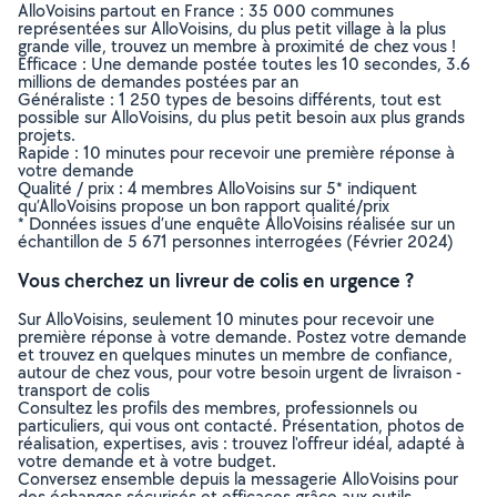
AlloVoisins partout en France : 35 000 communes
représentées sur AlloVoisins, du plus petit village à la plus
grande ville, trouvez un membre à proximité de chez vous !
Efficace : Une demande postée toutes les 10 secondes, 3.6
millions de demandes postées par an
Généraliste : 1 250 types de besoins différents, tout est
possible sur AlloVoisins, du plus petit besoin aux plus grands
projets.
Rapide : 10 minutes pour recevoir une première réponse à
votre demande
Qualité / prix : 4 membres AlloVoisins sur 5* indiquent
qu’AlloVoisins propose un bon rapport qualité/prix
* Données issues d’une enquête AlloVoisins réalisée sur un
échantillon de 5 671 personnes interrogées (Février 2024)
Vous cherchez un livreur de colis en urgence ?
Sur AlloVoisins, seulement 10 minutes pour recevoir une
première réponse à votre demande. Postez votre demande
et trouvez en quelques minutes un membre de confiance,
autour de chez vous, pour votre besoin urgent de livraison -
transport de colis
Consultez les profils des membres, professionnels ou
particuliers, qui vous ont contacté. Présentation, photos de
réalisation, expertises, avis : trouvez l'offreur idéal, adapté à
votre demande et à votre budget.
Conversez ensemble depuis la messagerie AlloVoisins pour
des échanges sécurisés et efficaces grâce aux outils