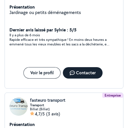
Présentation
Jardinage ou petits déménagements
Dernier avis laissé par Sylvie : 5/5
Il y a plus de 6 mois
Rapide efficace et très sympathique ! En moins deux heures a
emmené tous les vieux meubles et les sacs a la déchèterie, et
il y en avait beaucoup ! En 2 allers-retours tout était fait avec sa
remorque. N'hésitez a faire appel à lui ! Un grand merci pour le
coup de main ? A.
Voir le profil
Contacter
Entreprise
fasteuro transport
Transport
Billiat (Billiat)
4,7/5
(3 avis)
Présentation