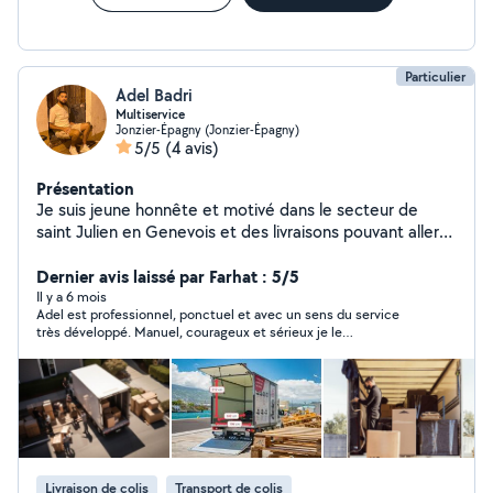
Particulier
Adel Badri
Multiservice
Jonzier-Épagny (Jonzier-Épagny)
5/5
(4 avis)
Présentation
Je suis jeune honnête et motivé dans le secteur de
saint Julien en Genevois et des livraisons pouvant aller
dans toute la France je peut aider à potée et trouver
des bras en plus si besoin
Dernier avis laissé par Farhat : 5/5
Il y a 6 mois
Adel est professionnel, ponctuel et avec un sens du service
très développé. Manuel, courageux et sérieux je le
recommande fortement. Il est disponible, flexible et avec une
bonne connaissance de ses prestations.
Livraison de colis
Transport de colis