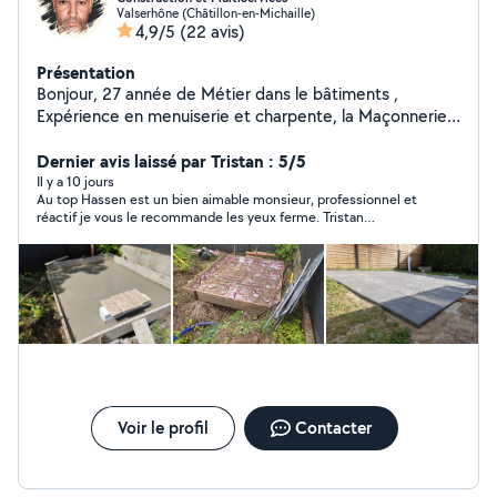
Valserhône (Châtillon-en-Michaille)
4,9/5
(22 avis)
Présentation
Bonjour, 27 année de Métier dans le bâtiments ,
Expérience en menuiserie et charpente, la Maçonnerie,
Coulage béton, Coffrage ,Ferraillage, étanchéité
carrelage placoplatre , tout travaux pavés, Muret,
Dernier avis laissé par Tristan : 5/5
Bordure , Fabrication Four à pain .ect....
Il y a 10 jours
Au top Hassen est un bien aimable monsieur, professionnel et
réactif je vous le recommande les yeux ferme. Tristan
Arowimmo
Voir le profil
Contacter