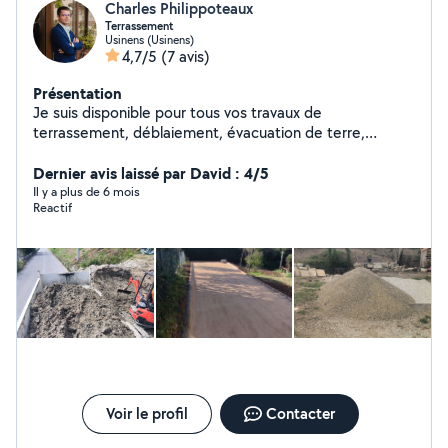
Charles Philippoteaux
Terrassement
Usinens (Usinens)
4,7/5
(7 avis)
Présentation
Je suis disponible pour tous vos travaux de
terrassement, déblaiement, évacuation de terre,
livraison de matériaux... Je suis équipé d'un poids-lourd
ampiroll 7T5 Je peux détecter vos réseaux extérieurs
Dernier avis laissé par David : 4/5
(élec + tél) ainsi que les préparer (vérification avant
Il y a plus de 6 mois
Reactif
passage fibre/tel)
Voir le profil
Contacter