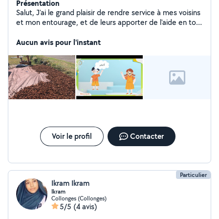
Présentation
Salut, J'ai le grand plaisir de rendre service à mes voisins
et mon entourage, et de leurs apporter de l'aide en tout
ce qui concerne : - cours d'arabe en presentiel ou en
ligne. - cours de soutien / aide aux devoirs - montage
Aucun avis pour l'instant
photo vidéo. - rédaction de textes ( annoncés, mails, ) -
rédaction curriculum vitae CV. - démarches
administratives sur internet Divers... Je suis quelqu'un de
sérieux; ponctuel et fiable. .
Voir le profil
Contacter
Particulier
Ikram Ikram
Ikram
Collonges (Collonges)
5/5
(4 avis)