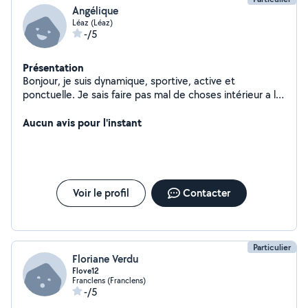
Angélique
Léaz (Léaz)
-/5
Présentation
Bonjour, je suis dynamique, sportive, active et
ponctuelle. Je sais faire pas mal de choses intérieur a la
maison ménage repassage... e extérieur tondeuse,
debrousailleuse, karcher ...
Aucun avis pour l'instant
Voir le profil
Contacter
Particulier
Floriane Verdu
Flove12
Franclens (Franclens)
-/5